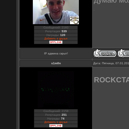
думаю мож
Сообщений: 2183
Репутация:
539
Награды:
120
Добавить в друзья
IP админа скрыт!
s1m0n
Дата: Пятница, 07.01.20
ROCKCT
Сообщений: 2158
Репутация:
251
Награды:
74
Добавить в друзья