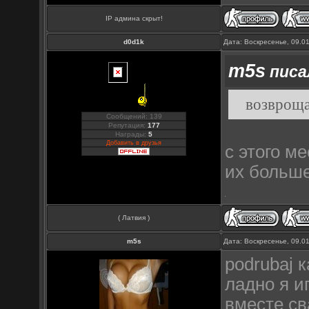
IP админа скрыт!
d0d1k
Дата: Воскресенье, 09.0
m5s
писал
возвроща
Сообщений: 139
Репутация:
177
Награды:
5
Добавить в друзья
с этого м
их больше
( Латвия )
m5s
Дата: Воскресенье, 09.0
podrubaj 
ладно я и
вместе св