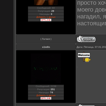
просто хо
моего дов
Сообщений: 80
Репутация:
29
Награды:
0
нагадил, 
Добавить в друзья
настоящ
( Латвия )
s1m0n
Дата: Пятница, 07.01.20
Сообщений: 2158
Репутация:
251
Награды:
74
Добавить в друзья