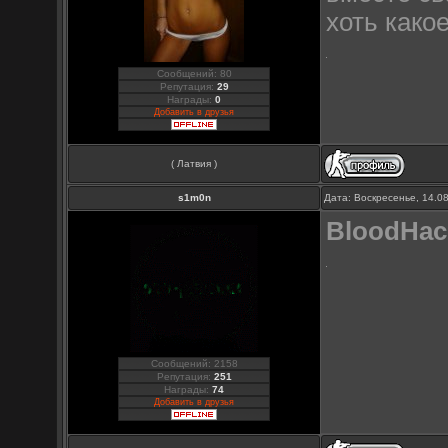
хоть како
Сообщений: 80
Репутация:
29
Награды:
0
Добавить в друзья
( Латвия )
s1m0n
Дата: Воскресенье, 14.0
BloodHac
Сообщений: 2158
Репутация:
251
Награды:
74
Добавить в друзья