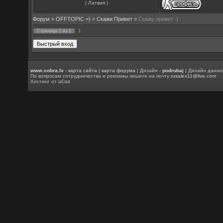
( Латвия )
Форум
»
OFFTOPIC =)
»
Скажи Привет
»
Скажу привет :)
1
Страница
1
из
1
www.cobra.lv
-
карта сайта
|
карта форума
| Дизайн -
podrubaj
| Дизайн данно
По вопросам сотрудничества и рекламы пишите на почту
rusalex11@live.com
Хостинг от
uCoz