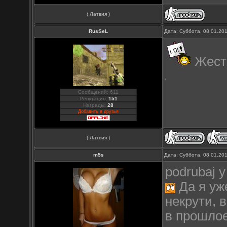
( Латвия )
RusSeL
Дата: Суббота, 08.01.20
Жест
Сообщений: 611
Репутация:
151
Награды:
28
Добавить в друзья
( Латвия )
m5s
Дата: Суббота, 08.01.20
podrubaj 
Да я уже
некрути, 
в прошлое