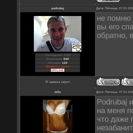
podrubaj
Дата: Пятница, 07.01.20
не помню 
вы его спа
обратно, 
Сообщений: 2183
Репутация:
539
Награды:
120
Добавить в друзья
IP админа скрыт!
m5s
Дата: Пятница, 07.01.20
Podrubaj 
на меня п
что даже 
незабанит