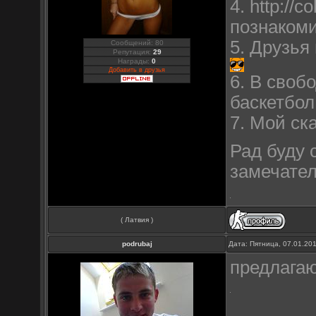
4. http://
познакоми
5. Друзья
Сообщений: 80
Репутация:
29
Награды:
0
Добавить в друзья
6. В своб
баскетбол
7. Мой ска
Рад буду 
замечате
( Латвия )
podrubaj
Дата: Пятница, 07.01.20
предлагаю