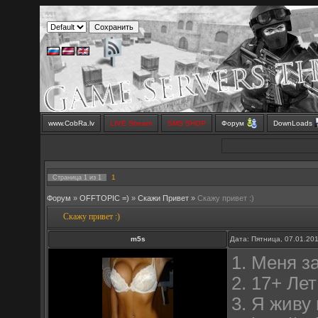
www.CobRa.lv
LIVE Stream
SMS SHOP
Форум
DownLoads
1
Страница
1
из
1
Форум
»
OFFTOPIC =)
»
Скажи Привет
»
Скажу привет :)
Скажу привет :)
m5s
Дата: Пятница, 07.01.20
1. Меня з
2. 17+ Лет
3. Я живу