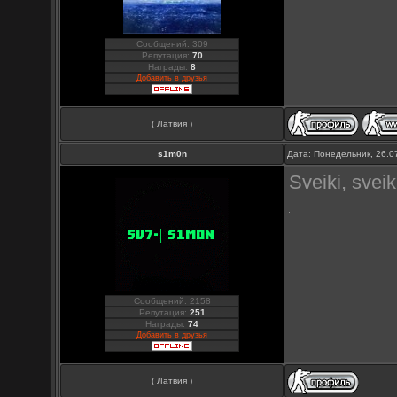
Сообщений: 309
Репутация:
70
Награды:
8
Добавить в друзья
( Латвия )
s1m0n
Дата: Понедельник, 26.0
Sveiki, sveik
Сообщений: 2158
Репутация:
251
Награды:
74
Добавить в друзья
( Латвия )