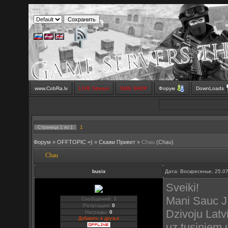
www.CobRa.lv
LIVE Stream
SMS SHOP
Форум
DownLoads
1
Страница
1
из
1
Форум
»
OFFTOPIC =)
»
Скажи Привет
»
Chau
(Chau)
Chau
busix
Дата: Воскресенье, 25.0
Sveiki!
Mani Sauc J
Сообщений: 3
Репутация:
0
Dzivoju Latv
Награды:
0
Добавить в друзья
uz tusiniem 