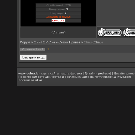
Сообщений: 529
Репутация:
9
Награды:
2
Добавить в друзья
( Латвия )
Форум
»
OFFTOPIC =)
»
Скажи Привет
»
Chau
(Chau)
1
Страница
1
из
1
www.cobra.lv
-
карта сайта
|
карта форума
| Дизайн -
podrubaj
| Дизайн данно
По вопросам сотрудничества и рекламы пишите на почту
rusalex11@live.com
Хостинг от
uCoz