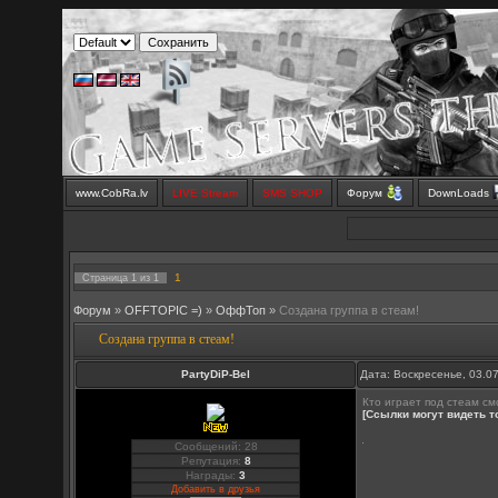
www.CobRa.lv
LIVE Stream
SMS SHOP
Форум
DownLoads
1
Страница
1
из
1
Форум
»
OFFTOPIC =)
»
OффТоп
»
Создана группа в стеам!
Создана группа в стеам!
PartyDiP-Bel
Дата: Воскресенье, 03.0
Кто играет под стеам смо
[Ссылки могут видеть 
Сообщений: 28
Репутация:
8
Награды:
3
Добавить в друзья