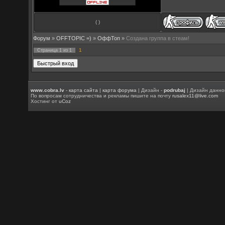
( )
Форум
»
OFFTOPIC =)
»
OффТоп
»
Создана группа в стеам!
1
Страница
1
из
1
www.cobra.lv
-
карта сайта
|
карта форума
| Дизайн -
podrubaj
| Дизайн данно
По вопросам сотрудничества и рекламы пишите на почту
rusalex11@live.com
Хостинг от
uCoz