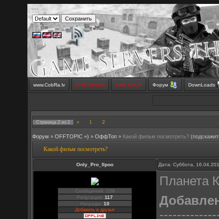
www.CobRa.lv
LIVE Stream
SMS SHOP
Форум
DownLoads
2
Страница
2
из
2
«
1
Форум
»
OFFTOPIC =)
»
OффТоп
»
Какой фильм посмотреть?
(подскажит
Какой фильм посмотреть?
Only_Pro_IIpoo
Дата: Суббота, 16.04.20
Планета К
Сообщений: 239
Добавле
Репутация:
117
Награды:
10
Добавить в друзья
-------------