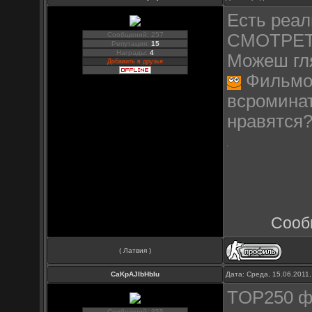
Есть реал
Сообщений: 257
СМОТРЕТЬ!
Репутация:
15
Награды:
4
Можеш гля
Добавить в друзья
Фильмов
всромина
нравятся
Сооб
( Латвия )
CaKpAJIbHbIu
Дата: Среда, 15.06.2011
TOP250 ф
Сообщений: 355