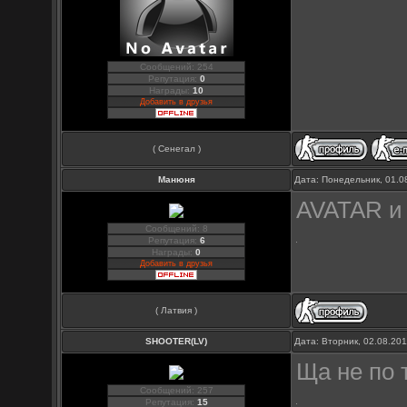
Сообщений: 254
Репутация:
0
Награды:
10
Добавить в друзья
( Сенегал )
Манюня
Дата: Понедельник, 01.0
AVATAR и
Сообщений: 8
Репутация:
6
Награды:
0
Добавить в друзья
( Латвия )
SHOOTER(LV)
Дата: Вторник, 02.08.20
Ща не по 
Сообщений: 257
Репутация:
15