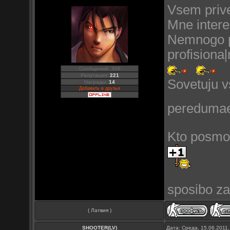
Vsem prive
Mne interes
Nemnogo pr
profisionaļ
Сообщений: 306
Репутация:
221
Sovetuju v
Награды:
14
Добавить в друзья
peredumaet
Kto posmot
sposibo z
( Латвия )
SHOOTER(LV)
Дата: Среда, 15.06.2011