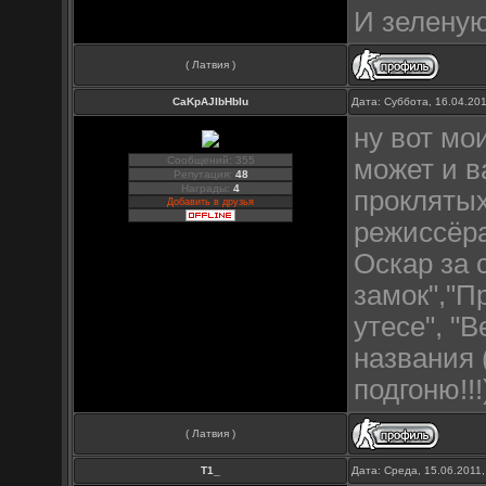
И зеленую
( Латвия )
CaKpAJIbHbIu
Дата: Суббота, 16.04.20
ну вот мо
Сообщений: 355
может и в
Репутация:
48
Награды:
4
проклятых
Добавить в друзья
режиссёра
Оскар за
замок","П
утесе", "
названия 
подгоню!!!
( Латвия )
Т1_
Дата: Среда, 15.06.2011