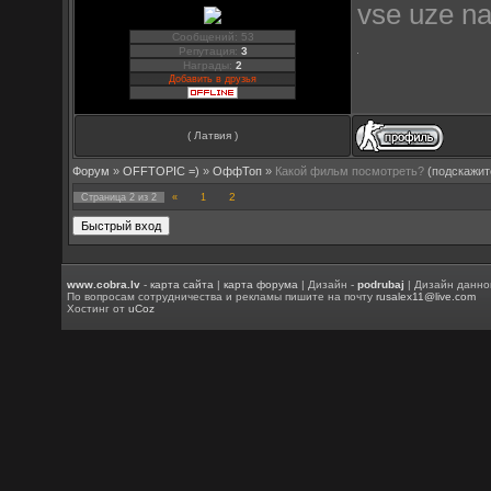
vse uze na
Сообщений: 53
Репутация:
3
Награды:
2
Добавить в друзья
( Латвия )
Форум
»
OFFTOPIC =)
»
OффТоп
»
Какой фильм посмотреть?
(подскажит
2
Страница
2
из
2
«
1
www.cobra.lv
-
карта сайта
|
карта форума
| Дизайн -
podrubaj
| Дизайн данно
По вопросам сотрудничества и рекламы пишите на почту
rusalex11@live.com
Хостинг от
uCoz