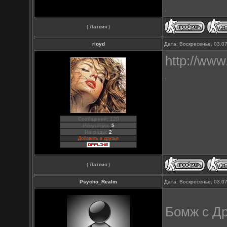
( Латвия )
rioyd
Дата: Воскресенье, 03.0
http://www.
Сообщений: 120
Репутация:
5
Награды:
2
Добавить в друзья
( Латвия )
Psycho_Realm
Дата: Воскресенье, 03.0
Бомж с Д