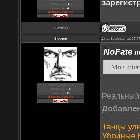
зарегист
Репутация:
48
Награды:
4
Добавить в друзья
( Латвия )
Sloggen
Дата: Воскресенье, 03.0
NoFate
п
Mne intere
Сообщений: 108
Репутация:
4
Награды:
2
Реальный
Добавить в друзья
Добавле
-------------
Танцы ул
Убойные 