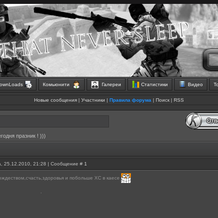
ownLoads
Комьюнити
Галереи
Статистики
Видео
Т
Новые сообщения
|
Участники
|
Правила форума
|
Поиск
|
RSS
егодня празник ! )))
, 25.12.2010, 21:28 | Сообщение #
1
рождеством,счасть,здоровья и побольше ХС в каесе