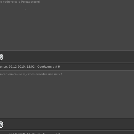
но тебя тоже с Рождеством!
енье, 26.12.2010, 12:02 | Сообщение #
6
писал описание =
у кого сегодня празник !