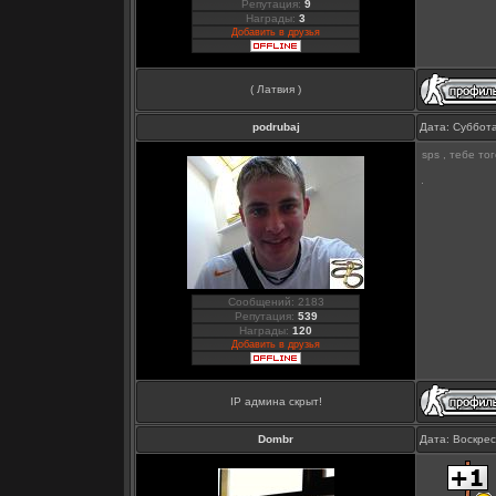
Репутация:
9
Награды:
3
Добавить в друзья
( Латвия )
podrubaj
Дата: Суббота
sps , тебе то
Сообщений: 2183
Репутация:
539
Награды:
120
Добавить в друзья
IP админа скрыт!
Dombr
Дата: Воскрес