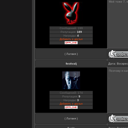
Моё тоже 7, 
Сообщений: 199
Репутация:
189
Награды:
4
Добавить в друзья
( Латвия )
festivalj
Дата: Воскрес
Поэтому я на
Сообщений: 174
Репутация:
9
Награды:
3
Добавить в друзья
( Латвия )