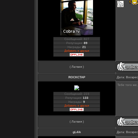
Сообщений: 827
Репутация:
89
Награды:
21
Добавить в друзья
( Латвия )
ROCKCTAP
Дата: Воскрес
Тебе того же,
Сообщений: 223
Репутация:
133
Награды:
9
Добавить в друзья
( Латвия )
gL4ik
Дата: Воскрес