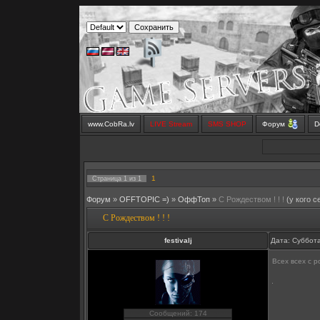
www.CobRa.lv
LIVE Stream
SMS SHOP
Форум
D
1
Страница
1
из
1
Форум
»
OFFTOPIC =)
»
OффТоп
»
С Рождеством ! ! !
(у кого с
С Рождеством ! ! !
festivalj
Дата: Суббота
Всех всех с 
Сообщений: 174