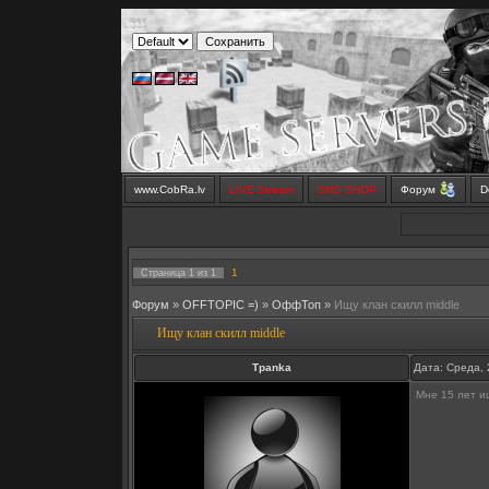
www.CobRa.lv
LIVE Stream
SMS SHOP
Форум
D
1
Страница
1
из
1
Форум
»
OFFTOPIC =)
»
OффТоп
»
Ищу клан скилл middle
Ищу клан скилл middle
Tpanka
Дата: Среда, 
Мне 15 лет ищ