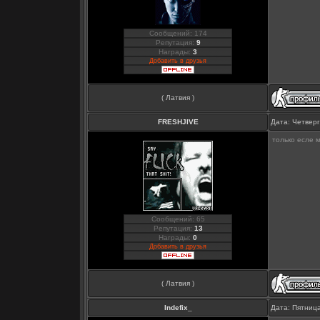
Сообщений: 174
Репутация:
9
Награды:
3
Добавить в друзья
( Латвия )
FRESHJIVE
Дата: Четверг
только есле 
Сообщений: 65
Репутация:
13
Награды:
0
Добавить в друзья
( Латвия )
Indefix_
Дата: Пятница