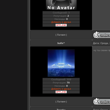
Сообщений: 3
Репутация:
2
Награды:
0
Добавить в друзья
( Латвия )
bulls^
Дата: Среда, 
ну ты скажи 
Сообщений: 309
Репутация:
70
Награды:
8
Добавить в друзья
( Латвия )
Tpanka
Дата: Среда, 