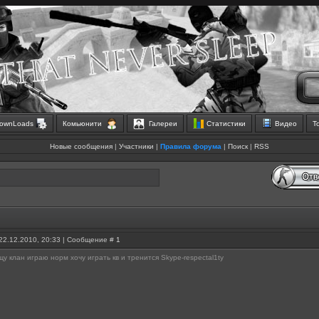
ownLoads
Комьюнити
Галереи
Статистики
Видео
Т
Новые сообщения
|
Участники
|
Правила форума
|
Поиск
|
RSS
22.12.2010, 20:33 | Сообщение #
1
у клан играю норм хочу играть кв и тренится Skype-respectal1ty