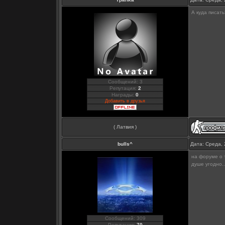
А куда писать
Сообщений: 3
Репутация:
2
Награды:
0
Добавить в друзья
( Латвия )
bulls^
Дата: Среда, 
на форуме о 
душе угодно.
Сообщений: 309
Репутация:
70