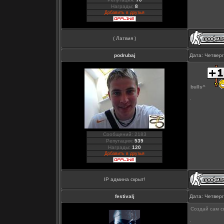
Награды:
8
Добавить в друзья
( Латвия )
podrubaj
Дата: Четверг
bulls^
Сообщений: 2183
Репутация:
539
Награды:
120
Добавить в друзья
IP админа скрыт!
festivalj
Дата: Четверг
Создай сам св