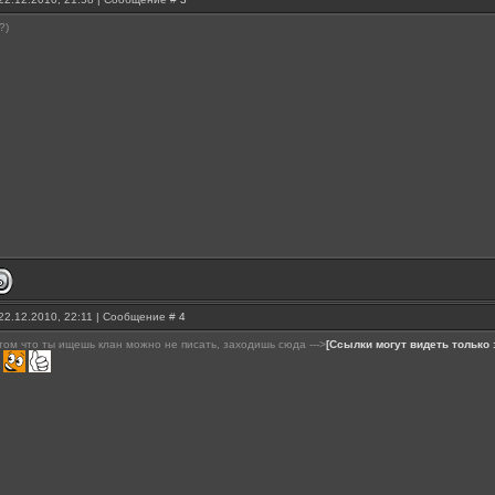
?)
22.12.2010, 22:11 | Сообщение #
4
том что ты ищешь клан можно не писать, заходишь сюда --->
[Ссылки могут видеть только
.