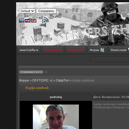
www.CobRa.lv
LIVE Stream
SMS SHOP
Форум
DownLoads
1
Страница
1
из
1
Форум
»
OFFTOPIC =)
»
OффТоп
»
Kuplju notebook
Kuplju notebook
podrubaj
Дата: Воскресенье, 05.0
kuplju nedorogoj notebbok
Predlozenija s kompom i 