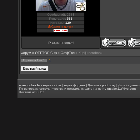
Сообщений: 2183
Репутация:
539
Награды:
120
Добавить в друзья
IP админа скрыт!
Форум
»
OFFTOPIC =)
»
OффТоп
»
Kuplju notebook
1
Страница
1
из
1
www.cobra.lv
-
карта сайта
|
карта форума
| Дизайн -
podrubaj
| Дизайн данно
По вопросам сотрудничества и рекламы пишите на почту
rusalex11@live.com
Хостинг от
uCoz