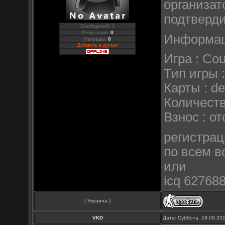
организат
подтверди
Сообщений: 1
Репутация:
0
Информаци
Награды:
0
Добавить в друзья
Игра : Cou
Тип игры :
Карты : de
Количеств
Взнос : от
регистраци
по всем во
или
icq 62768
( Украина )
VKD
Дата: Суббота, 18.09.20