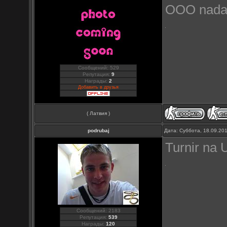
OOO nada 
Сообщений: 529
Репутация:
9
Награды:
2
Добавить в друзья
( Латвия )
podrubaj
Дата: Суббота, 18.09.20
Turnir na 
Сообщений: 2183
Репутация:
539
Награды:
120