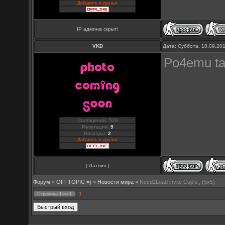
Добавить в друзья
IP админа скрыт!
VKD
Дата: Суббота, 18.09.20
Po4emu tak
Сообщений: 529
Репутация:
9
Награды:
2
Добавить в друзья
( Латвия )
Форум
»
OFFTOPIC =)
»
Новости мира
»
Need2Load invite Cup's , (5x5)
1
Страница
1
из
1