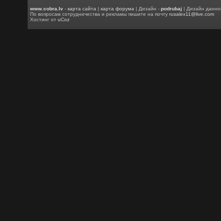
www.cobra.lv
-
карта сайта
|
карта форума
| Дизайн -
podrubaj
| Дизайн данно
По вопросам сотрудничества и рекламы пишите на почту
rusalex11@live.com
Хостинг от
uCoz