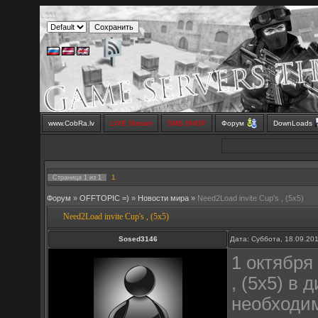
www.CobRa.lv
LIVE Stream
SMS SHOP
Форум
DownLoads
1
Страница
1
из
1
Форум
»
OFFTOPIC =)
»
Новости мира
»
Need2Load invite Cup's , (5x5)
Need2Load invite Cup's , (5x5)
Sosed3146
Дата: Суббота, 18.09.20
1 октября
, (5x5) в 
необходим