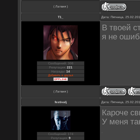
( Латвия )
Т1_
Дата: Пятница, 25.02.20
В твоей с
я не ошиб
Сообщений: 306
Репутация:
221
Награды:
14
Добавить в друзья
( Латвия )
festivalj
Дата: Пятница, 25.02.20
Кароче св
У меня та
Сообщений: 174
Репутация:
9