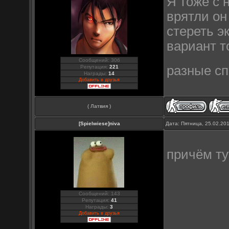
Я тоже с 
врятли он
стереть э
вариант т
Сообщений: 306
разные сп
Репутация:
221
Награды:
14
Добавить в друзья
( Латвия )
[Spielwiese]niva
Дата: Пятница, 25.02.20
причём ту
Сообщений: 143
Репутация:
41
Награды:
3
Добавить в друзья