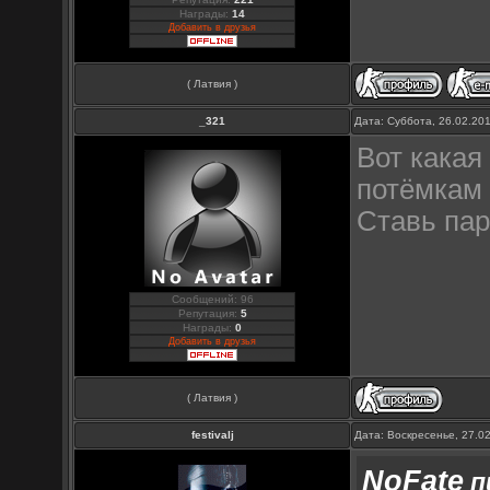
Награды:
14
Добавить в друзья
( Латвия )
_321
Дата: Суббота, 26.02.20
Вот какая
потёмкам 
Ставь пар
Сообщений: 96
Репутация:
5
Награды:
0
Добавить в друзья
( Латвия )
festivalj
Дата: Воскресенье, 27.0
NoFate
п