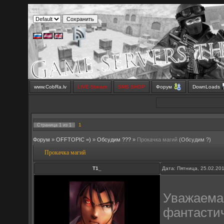
www.CobRa.lv
LIVE Stream
SMS SHOP
Форум
DownLoads
1
Страница
1
из
1
Форум
»
OFFTOPIC =)
»
Обсудим ???
»
Прокачка магий
(Обсудим ?)
Прокачка магий
Т1_
Дата: Пятница, 25.02.20
Уважаема
фантастич