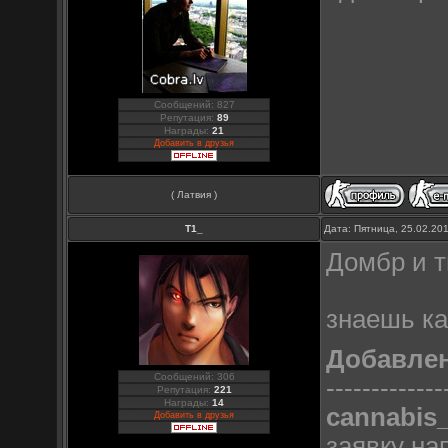
Сообщений: 827
Репутация:
89
Награды:
21
Добавить в друзья
( Латвия )
Т1_
Дата: Пятница, 25.02.20
Домбр и т
знаешь ка
Добавле
Сообщений: 306
-------------
Репутация:
221
Награды:
14
cannabis
Добавить в друзья
заявку на