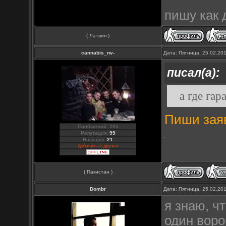
пишу как 
( Латвия )
cannabis_nv-
Дата: Пятница, 25.02.20
писал(а):
а где га
Пиши заяв
Сообщений: 293
Репутация:
99
Награды:
21
Добавить в друзья
( Пакистан )
Dombr
Дата: Пятница, 25.02.20
я знаю, чт
один воро