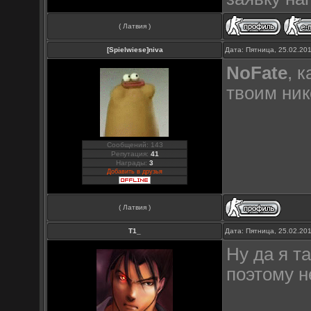
( Латвия )
[Spielwiese]niva
Дата: Пятница, 25.02.20
NoFate
, 
твоим ник
Сообщений: 143
Репутация:
41
Награды:
3
Добавить в друзья
( Латвия )
Т1_
Дата: Пятница, 25.02.20
Ну да я т
поэтому н