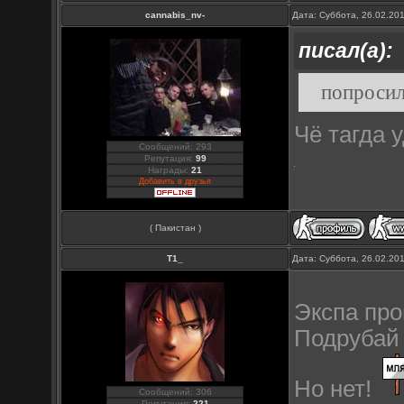
cannabis_nv-
Дата: Суббота, 26.02.20
писал(а):
попросил
Чё тагда 
Сообщений: 293
Репутация:
99
Награды:
21
Добавить в друзья
( Пакистан )
Т1_
Дата: Суббота, 26.02.20
Экспа про
Подрубай 
Но нет!
Сообщений: 306
Репутация:
221