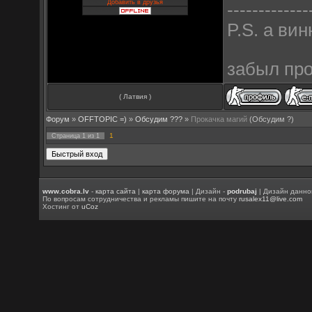
Добавить в друзья
-------------
P.S. а ви
забыл про
( Латвия )
Форум
»
OFFTOPIC =)
»
Обсудим ???
»
Прокачка магий
(Обсудим ?)
1
Страница
1
из
1
www.cobra.lv
-
карта сайта
|
карта форума
| Дизайн -
podrubaj
| Дизайн данно
По вопросам сотрудничества и рекламы пишите на почту
rusalex11@live.com
Хостинг от
uCoz