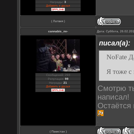
Награды:
3
Добавить в друзья
( Латвия )
cannabis_nv-
Дата: Суббота, 26.02.20
писал(а):
NoFate Д
Я тоже с
Сообщений: 293
Репутация:
99
Награды:
21
Смотрю ты
Добавить в друзья
написал!
Остаётся 
( Пакистан )