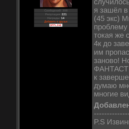
случилось
я зашёл в
Сообщений: 306
Репутация:
221
(45 экс) 
Награды:
14
Добавить в друзья
проблему 
токая же 
4к до за
им пропас
заново! Н
ФАНТАСТИ
к заверше
думаю мно
многие ви
Добавле
-------------
P.S Извин