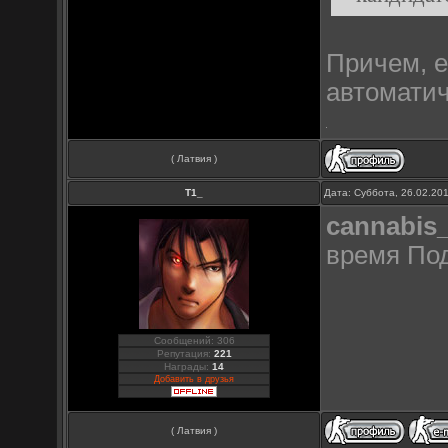
Причем, е
автоматич
( Латвия )
Т1_
Дата: Суббота, 26.02.20
cannabis
время Под
Сообщений: 306
Репутация:
221
Награды:
14
Добавить в друзья
( Латвия )