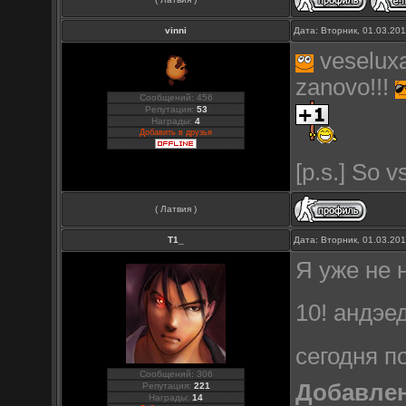
vinni
Дата: Вторник, 01.03.20
veselux
zanovo!!!
Сообщений: 456
Репутация:
53
Награды:
4
Добавить в друзья
[p.s.] So 
( Латвия )
Т1_
Дата: Вторник, 01.03.20
Я уже не 
10! андэе
сегодня п
Сообщений: 306
Добавле
Репутация:
221
Награды:
14