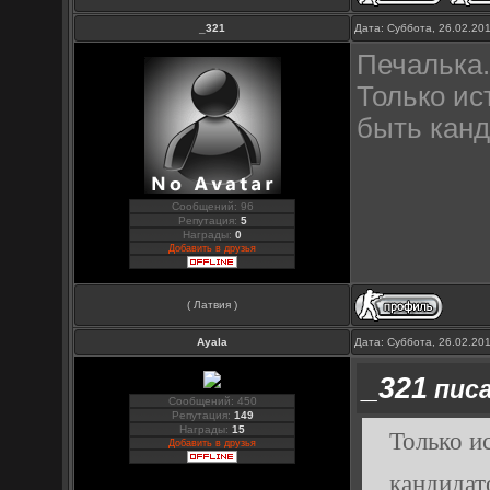
_321
Дата: Суббота, 26.02.20
Печалька
Только ис
быть кан
Сообщений: 96
Репутация:
5
Награды:
0
Добавить в друзья
( Латвия )
Ayala
Дата: Суббота, 26.02.20
_321
писа
Сообщений: 450
Репутация:
149
Награды:
15
Только и
Добавить в друзья
кандидат