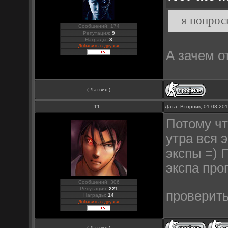
я попрос
Сообщений: 174
Репутация:
9
Награды:
3
Добавить в друзья
А зачем о
( Латвия )
Т1_
Дата: Вторник, 01.03.20
Потому чт
утра вся 
экспы =) 
экспа про
Сообщений: 306
Репутация:
221
проверит
Награды:
14
Добавить в друзья
( Латвия )