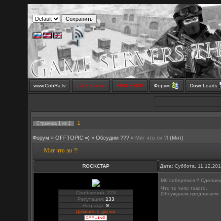
www.CobRa.lv
LIVE Stream
SMS SHOP
Форум
DownLoads
1
Страница
1
из
1
Форум
»
OFFTOPIC =)
»
Обсудим ???
»
Мит что ли ?!
(Мит)
Мит что ли ?!
ROCKCTAP
Дата: Суббота, 11.12.20
Мб соберемся ? Сделаем 
Что то типо такого..
Сообщений: 223
Обсуждаем,предлагаем :
Репутация:
133
Награды:
9
Добавить в друзья