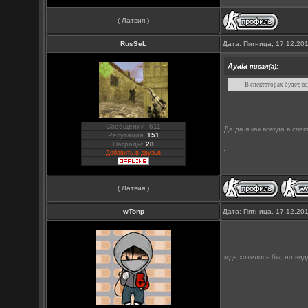
( Латвия )
RusSeL
Дата: Пятница, 17.12.20
Ayala
писал(а):
В спектаторах будет, в
Сообщений: 611
Да да я как всегда в спе
Репутация:
151
Награды:
28
Добавить в друзья
( Латвия )
wTonp
Дата: Пятница, 17.12.20
мде хотелось бы, но вид