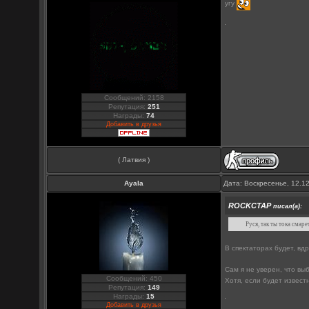
угу
Сообщений: 2158
Репутация:
251
Награды:
74
Добавить в друзья
( Латвия )
Ayala
Дата: Воскресенье, 12.1
ROCKCTAP
писал(а):
Руся, так ты тока см
В спектаторах будет, вдр
Сам я не уверен, что вы
Сообщений: 450
Хотя, если будет извест
Репутация:
149
Награды:
15
Добавить в друзья