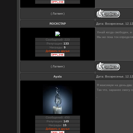
( Латвия )
ROCKCTAP
Дата: Воскресенье, 12.1
Узнай когда свободен, и
Мы же пока ток определ
Сообщений: 223
Репутация:
133
Награды:
9
Добавить в друзья
( Латвия )
Ayala
Дата: Воскресенье, 12.1
Я максимум на день-два 
Так что, заранее смогу 
Сообщений: 450
Репутация:
149
Награды:
15
Добавить в друзья