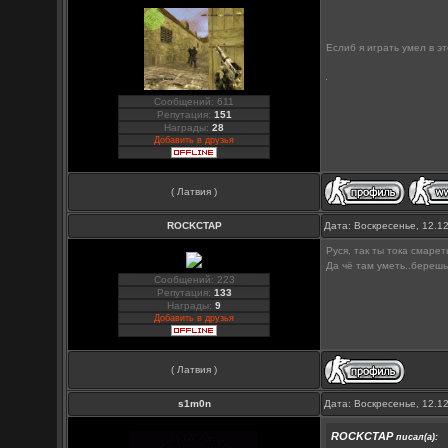
Еслиб я играть умел в э
Сообщений: 611
Репутация:
151
Награды:
28
Добавить в друзья
( Латвия )
ROCKCTAP
Дата: Воскресенье, 12.1
Руся, так ты тока смар
Да чё там уметь..берешь
Сообщений: 223
Репутация:
133
Награды:
9
Добавить в друзья
( Латвия )
s1m0n
Дата: Воскресенье, 12.1
ROCKCTAP
писал(а):