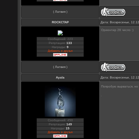
( Латвия )
ROCKCTAP
Дата: Воскресенье, 12.1
Ориентир 28 число :)
Сообщений: 223
Репутация:
133
Награды:
9
Добавить в друзья
( Латвия )
Ayala
Дата: Воскресенье, 12.1
Попробую вырваться, н
Сообщений: 450
Репутация:
149
Награды:
15
Добавить в друзья