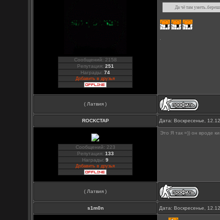
Да чё там уметь..береш
Сообщений: 2158
Репутация:
251
Награды:
74
Добавить в друзья
( Латвия )
ROCKCTAP
Дата: Воскресенье, 12.1
Это Я так =)) он вроде 
Сообщений: 223
Репутация:
133
Награды:
9
Добавить в друзья
( Латвия )
s1m0n
Дата: Воскресенье, 12.1