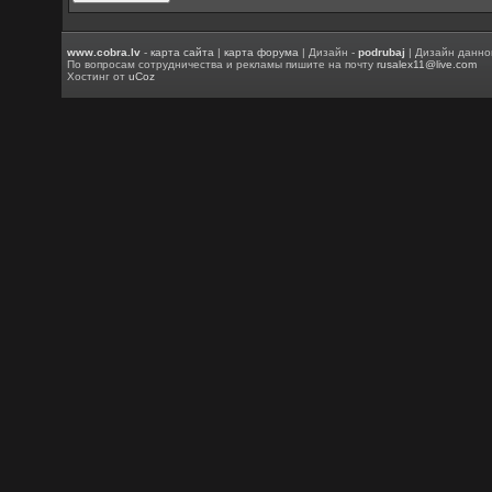
www.cobra.lv
-
карта сайта
|
карта форума
| Дизайн -
podrubaj
| Дизайн данно
По вопросам сотрудничества и рекламы пишите на почту
rusalex11@live.com
Хостинг от
uCoz