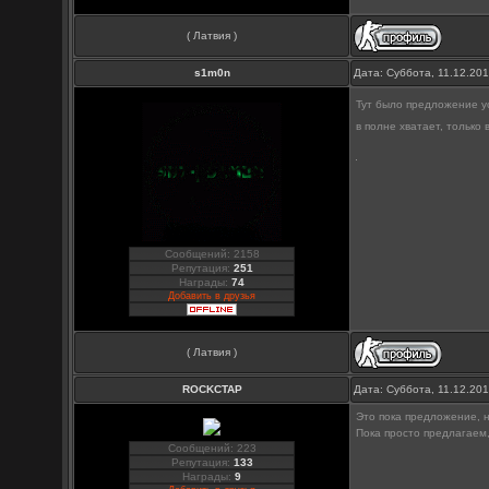
( Латвия )
s1m0n
Дата: Суббота, 11.12.20
Тут было предложение ус
в полне хватает, только
Сообщений: 2158
Репутация:
251
Награды:
74
Добавить в друзья
( Латвия )
ROCKCTAP
Дата: Суббота, 11.12.20
Это пока предложение, н
Пока просто предлагае
Сообщений: 223
Репутация:
133
Награды:
9