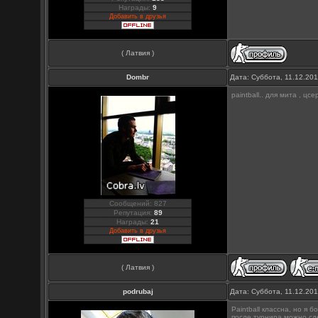
Награды:
9
Добавить в друзья
( Латвия )
Dombr
Дата: Суббота, 11.12.20
paintball.. для мита , ц
Сообщений: 827
Репутация:
89
Награды:
21
Добавить в друзья
( Латвия )
podrubaj
Дата: Суббота, 11.12.20
Paintball классна, но я 
после турнира можно сде