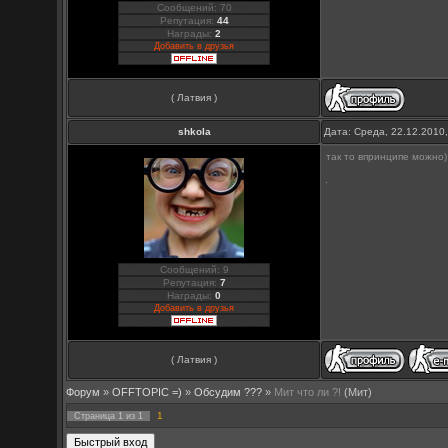
Сообщений: 70
Репутация:
44
Награды:
2
Добавить в друзья
( Латвия )
shkola
Дата: Среда, 22.12.2010
так то впринципе можно)
Сообщений: 9
Репутация:
7
Награды:
0
Добавить в друзья
( Латвия )
Форум
»
OFFTOPIC =)
»
Обсудим ???
»
Мит что ли ?!
(Мит)
1
Страница
1
из
1