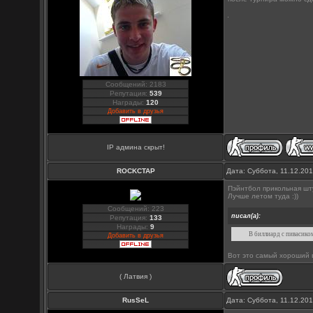
Сообщений: 2183
Репутация:
539
Награды:
120
Добавить в друзья
IP админа скрыт!
ROCKCTAP
Дата: Суббота, 11.12.20
Пэйнтбол прикольная шту
Лучше летом туда :))
Сообщений: 223
писал(а):
Репутация:
133
Награды:
9
В биллиард с пивасико
Добавить в друзья
Вот это самый хороший в
( Латвия )
RusSeL
Дата: Суббота, 11.12.20