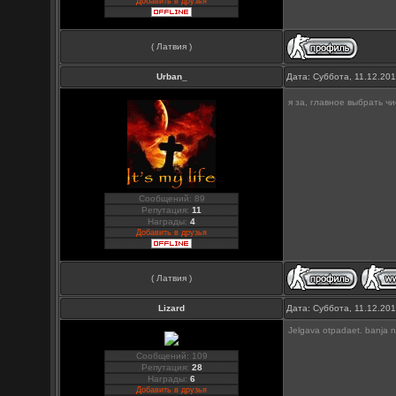
Добавить в друзья
( Латвия )
Urban_
Дата: Суббота, 11.12.20
я за, главное выбрать чи
Сообщений: 89
Репутация:
11
Награды:
4
Добавить в друзья
( Латвия )
Lizard
Дата: Суббота, 11.12.20
Jelgava otpadaet. banja n
Сообщений: 109
Репутация:
28
Награды:
6
Добавить в друзья