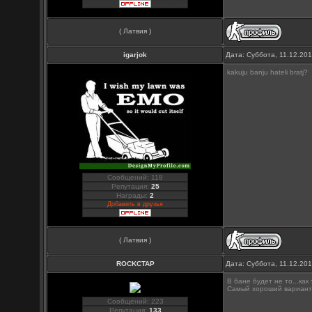
( Латвия )
igarjok
Дата: Суббота, 11.12.20
kakuju banju hateli bratj?
Сообщений: 118
Репутация:
25
Награды:
2
Добавить в друзья
( Латвия )
ROCKCTAP
Дата: Суббота, 11.12.20
В бане будет не то...как 
Самый хороший вариант эт
Сообщений: 223
Репутация:
133