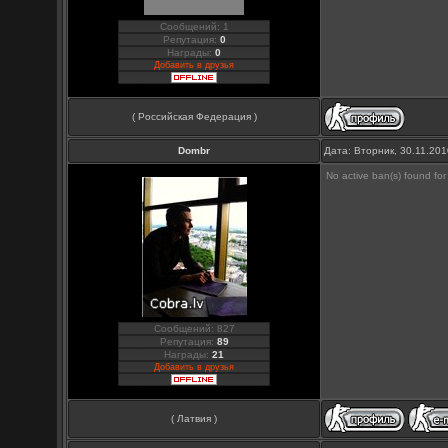
Сообщений: 1
Репутация:
0
Награды:
0
Добавить в друзья
( Российская Федерация )
Dombr
Дата: Вторник, 30.11.20
No active ban(s) found for 
Сообщений: 827
Репутация:
89
Награды:
21
Добавить в друзья
( Латвия )