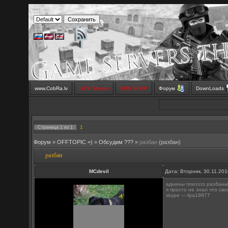
www.CobRa.lv
LIVE Stream
SMS SHOP
Форум
DownLoads
1
Страница
1
из
1
Форум
»
OFFTOPIC =)
»
Обсудим ???
»
разбан
(разбан)
разбан
MCdevil
Дата: Вторник, 30.11.20
аднины плизззз разбаньт
я просто не знал что св
skype --- ilya19977