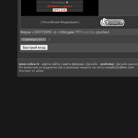
Награды:
0
Добавить в друзья
( Российская Федерация )
Форум
»
OFFTOPIC =)
»
Обсудим ???
»
разбан
(разбан)
1
Страница
1
из
1
www.cobra.lv
-
карта сайта
|
карта форума
| Дизайн -
podrubaj
| Дизайн данно
По вопросам сотрудничества и рекламы пишите на почту
rusalex11@live.com
Хостинг от
uCoz