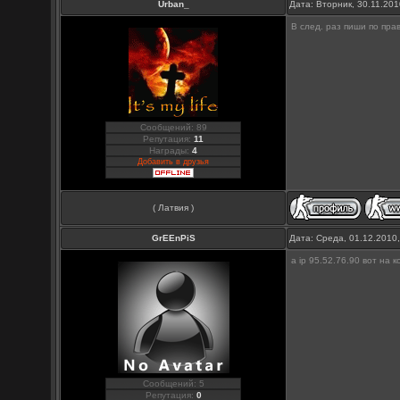
Urban_
Дата: Вторник, 30.11.20
В след. раз пиши по пра
Сообщений: 89
Репутация:
11
Награды:
4
Добавить в друзья
( Латвия )
GrEEnPiS
Дата: Среда, 01.12.2010
а ip 95.52.76.90 вот на
Сообщений: 5
Репутация:
0