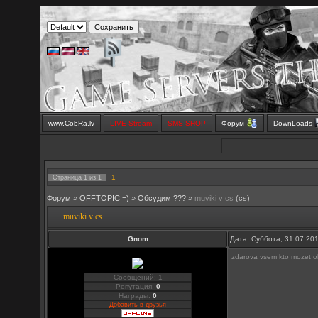
www.CobRa.lv
LIVE Stream
SMS SHOP
Форум
DownLoads
1
Страница
1
из
1
Форум
»
OFFTOPIC =)
»
Обсудим ???
»
muviki v cs
(cs)
muviki v cs
Gnom
Дата: Суббота, 31.07.20
zdarova vsem kto mozet ob
Сообщений: 1
Репутация:
0
Награды:
0
Добавить в друзья