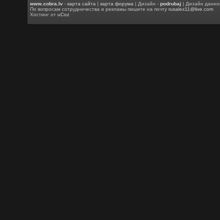
www.cobra.lv
-
карта сайта
|
карта форума
| Дизайн -
podrubaj
| Дизайн данно
По вопросам сотрудничества и рекламы пишите на почту
rusalex11@live.com
Хостинг от
uCoz