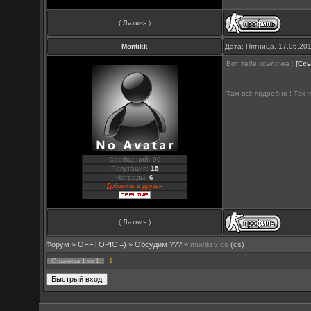
( Латвия )
Montikk
Дата: Пятница, 17.06.20
Вот тебе сcылочка :
[Сс
Там всё подробно ! Так 
Сообщений: 90
Репутация:
15
Награды:
6
Добавить в друзья
( Латвия )
Форум
»
OFFTOPIC =)
»
Обсудим ???
»
muviki v cs
(cs)
1
Страница
1
из
1