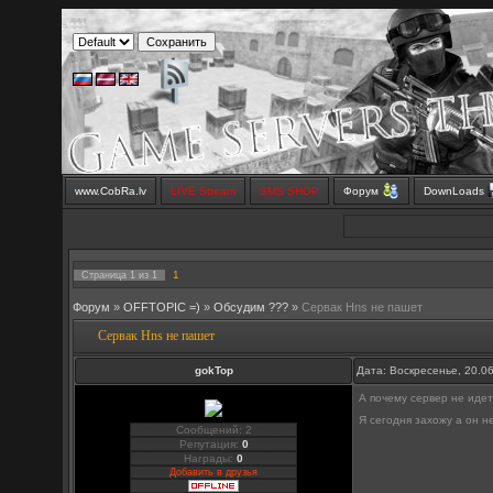
www.CobRa.lv
LIVE Stream
SMS SHOP
Форум
DownLoads
1
Страница
1
из
1
Форум
»
OFFTOPIC =)
»
Обсудим ???
»
Сервак Hns не пашет
Сервак Hns не пашет
gokTop
Дата: Воскресенье, 20.0
А почему сервер не иде
Я сегодня захожу а он н
Сообщений: 2
Репутация:
0
Награды:
0
Добавить в друзья