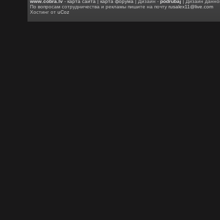
www.cobra.lv
-
карта сайта
|
карта форума
| Дизайн -
podrubaj
| Дизайн данно
По вопросам сотрудничества и рекламы пишите на почту
rusalex11@live.com
Хостинг от
uCoz