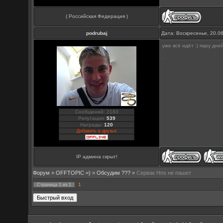
( Российская Федерация )
podrubaj
Дата: Воскресенье, 20.0
уже всё идёт :) пару дн
Сообщений: 2183
Репутация:
539
Награды:
120
Добавить в друзья
IP админа скрыт!
Форум
»
OFFTOPIC =)
»
Обсудим ???
»
Сервак Hns не пашет
1
Страница
1
из
1