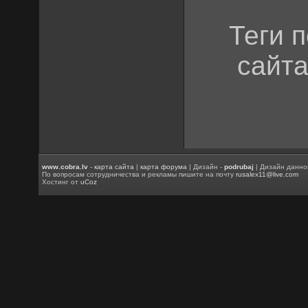
Теги 
сайта
www.cobra.lv
-
карта сайта
|
карта форума
| Дизайн -
podrubaj
| Дизайн данно
По вопросам сотрудничества и рекламы пишите на почту
rusalex11@live.com
Хостинг от
uCoz