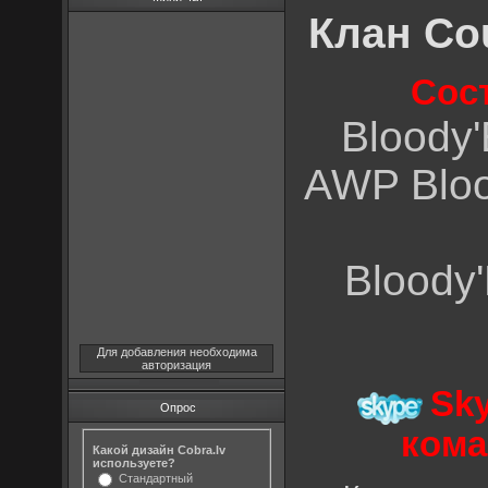
Клан Cou
Сос
Bloody
AWP Bloo
Bloody
Для добавления необходима
авторизация
Sk
Опрос
кома
Какой дизайн Cobra.lv
используете?
Стандартный