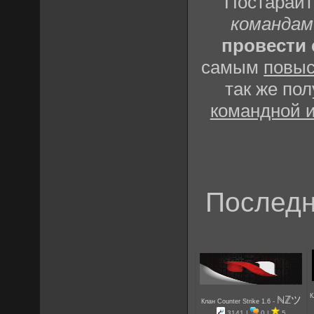
Постарай
командам
провести 
самым
повыс
так же по
командной 
Последн
К
ℕℤツ
-
Клан Counter Strike 1.6
3141 |
0 |
5