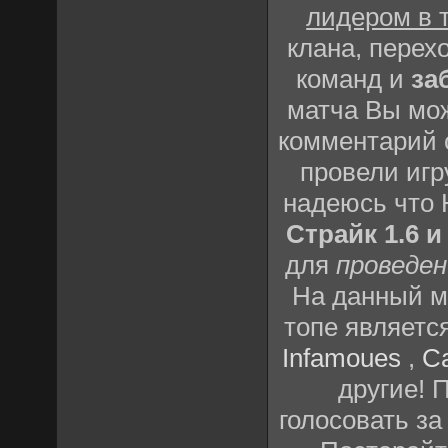
лидером в 
клана, перех
команд и
за
матча Вы мож
комментарий о
провели игр
надеюсь что
Страйк 1.6 и
для
проведен
На данный м
топе являетс
Infamoues
,
C
другие! 
голосовать за