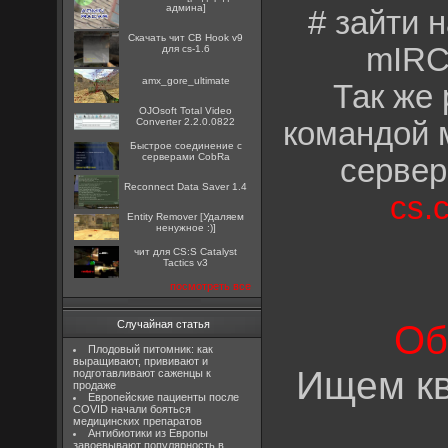
админа]
# зайти 
Скачать чит CB Hook v9
mIRC
для cs-1.6
amx_gore_ultimate
Так же 
OJOsoft Total Video
Converter 2.2.0.0822
командой 
Быстрое соединение с
серверами CobRa
сервер
Reconnect Data Saver 1.4
cs.
Entity Remover [Удаляем
ненужное :)]
чит для CS:S Catalyst
Tactics v3
посмотреть все
Об
Случайная статья
Плодовый питомник: как
выращивают, прививают и
Ищем кв
подготавливают саженцы к
продаже
Европейские пациенты после
COVID начали бояться
медицинских препаратов
Антибиотики из Европы
завоевывают популярность в