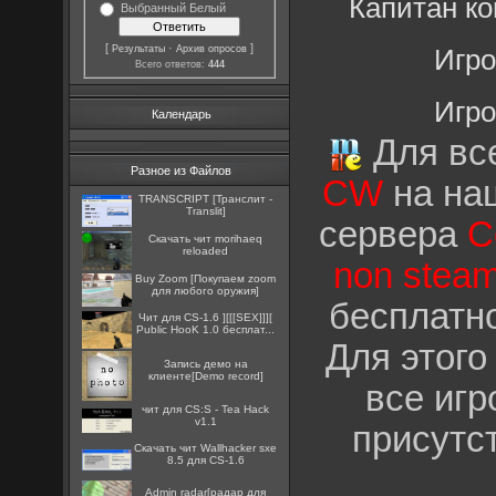
Капитан к
Выбранный Белый
[
·
]
Результаты
Архив опросов
Игро
Всего ответов:
444
Игро
Календарь
Для все
Разное из Файлов
CW
на на
TRANSCRIPT [Транслит -
Translit]
сервера
C
Скачать чит morihaeq
reloaded
non stea
Buy Zoom [Покупаем zoom
для любого оружия]
бесплатно
Чит для CS-1.6 ][[[SEX]]][
Public HooK 1.0 бесплат...
Для этого
Запись демо на
клиенте[Demo record]
все игр
чит для CS:S - Tea Hack
v1.1
присутс
Скачать чит Wallhacker sxe
8.5 для CS-1.6
Admin radar[радар для