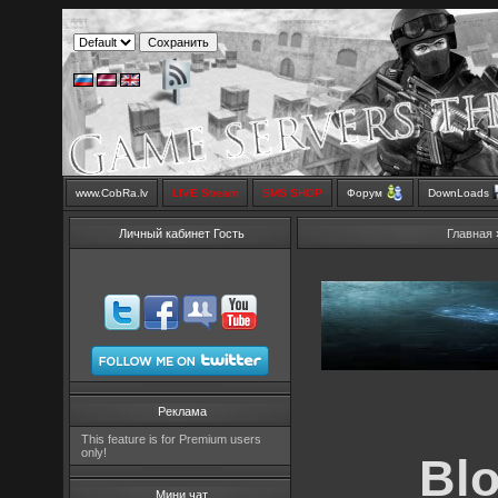
www.CobRa.lv
LIVE Stream
SMS SHOP
Форум
DownLoads
Личный кабинет Гость
Главная
Реклама
This feature is for Premium users
only!
Blo
Мини чат