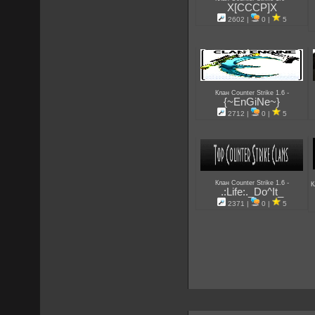
X[CCCP]X
2602 |
0 |
5
-
Клан Counter Strike 1.6
{~EnGiNe~}
2712 |
0 |
5
-
Клан Counter Strike 1.6
К
.:Life:._Do^It_
2371 |
0 |
5