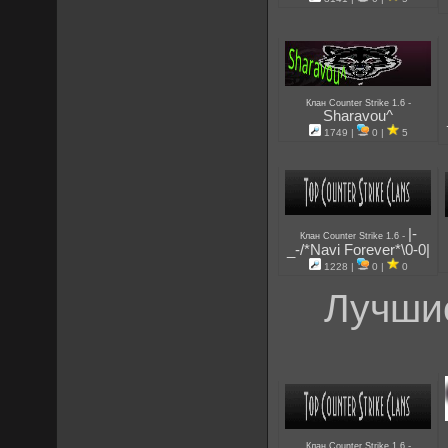
-
Клан Counter Strike 1.6
Sharavou^
1749 |
0 |
5
|-
-
Клан Counter Strike 1.6
_-/*Navi Forever*\0-0|
1228 |
0 |
0
Лучшие
-
Клан Counter Strike 1.6