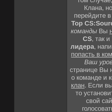
том случае,
Клана, но
перейдите 
Top CS:Sour
команды
Вы
CS
, так и
лидера
, нап
попасть в ко
Ваш уро
странице Вы
о команде и 
клан
. Если в
то установи
свой сай
голосоват