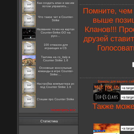
Как создать клан и как им
потом управлять...
Помните, чем 
Что такое чит в Counter-
выше позиц
Strike
Кланов!!! Пр
Название точек на картах
Counter-Strike:GO на
русс...
друзей ставит
100 отмазок для
Голосоват
играющих в CS
Тактика на cs_italy в
Counter Strike 1.6
Основные консольные
команды в игре Counter-
Strike:...
Банеры для вашего сай
Настройка компьютера pc
под Counter Strike 1.6
Стишки про Counter Strike
Также може
посмотреть все
Статистика