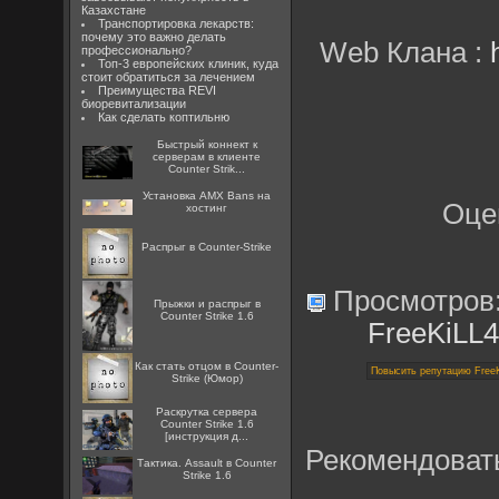
Казахстане
Транспортировка лекарств:
почему это важно делать
Web Клана :
профессионально?
Топ-3 европейских клиник, куда
стоит обратиться за лечением
Преимущества REVI
биоревитализации
Как сделать коптильню
Быстрый коннект к
серверам в клиенте
Counter Strik...
Установка AMX Bans на
Оце
хостинг
Распрыг в Counter-Strike
Просмотров
Прыжки и распрыг в
Counter Strike 1.6
FreeKiLL
Как стать отцом в Counter-
Strike (Юмор)
Раскрутка сервера
Counter Strike 1.6
[инструкция д...
Рекомендоват
Тактика. Assault в Counter
Strike 1.6