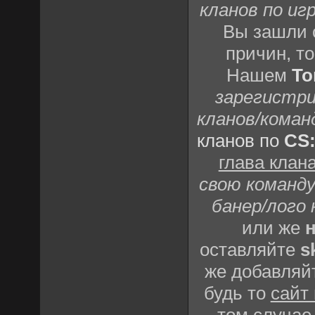
кланов по игр
Вы зашли 
причин, т
Нашем
То
зарегистри
кланов/коман
кланов по
CS
глава клан
свою команду
банер/лого 
или же
н
оставляйте
s
же добавляй
будь то
сайт