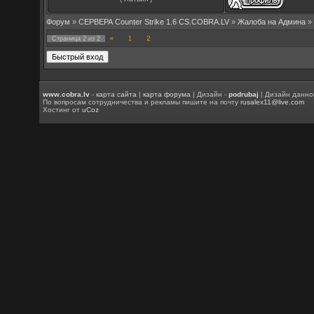
Форум
»
СЕРВЕРА Counter Strike 1.6 CS.COBRA.LV
»
Жалоба на Админа
»
2
Страница
2
из
2
«
1
www.cobra.lv
-
карта сайта
|
карта форума
| Дизайн -
podrubaj
| Дизайн данно
По вопросам сотрудничества и рекламы пишите на почту
rusalex11@live.com
Хостинг от
uCoz