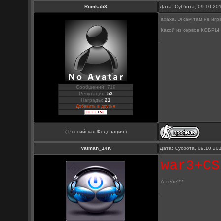
Romka53
Дата: Суббота, 09.10.20
ахаха...я сам там не игр
Какой из сервов КОБРЫ 
Сообщений: 719
Репутация:
53
Награды:
21
Добавить в друзья
( Российская Федерация )
Vatman_14K
Дата: Суббота, 09.10.20
war3+CS
А тебе??