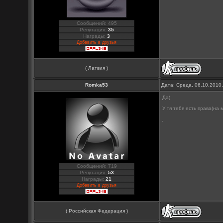
Сообщений: 495
Репутация:
35
Награды:
3
Добавить в друзья
( Латвия )
Romka53
Дата: Среда, 06.10.2010
Да)
У тя те6я есть права(на
Сообщений: 719
Репутация:
53
Награды:
21
Добавить в друзья
( Российская Федерация )