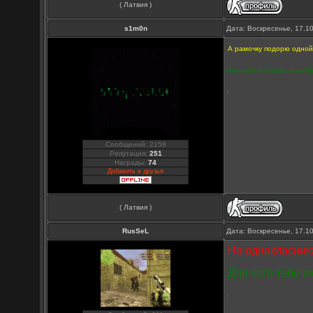
( Латвия )
s1m0n
Дата: Воскресенье, 17.1
А рамочку подорю одной
Как найти теперь этих б
Сообщений: 2158
Репутация:
251
Награды:
74
Добавить в друзья
( Латвия )
RusSeL
Дата: Воскресенье, 17.1
На однакласник
Для чего тебе и