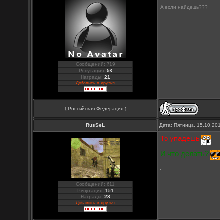
А если найдешь???
Сообщений: 719
Репутация:
53
Награды:
21
Добавить в друзья
( Российская Федерация )
RusSeL
Дата: Пятница, 15.10.20
То упадешь
И что делать?
Сообщений: 611
Репутация:
151
Награды:
28
Добавить в друзья