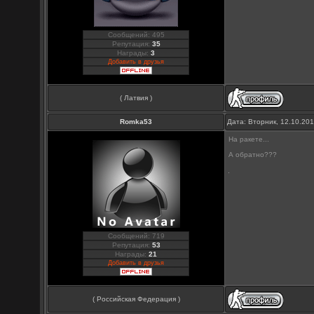
Сообщений: 495
Репутация:
35
Награды:
3
Добавить в друзья
( Латвия )
Romka53
Дата: Вторник, 12.10.20
На ракете...
А обратно???
Сообщений: 719
Репутация:
53
Награды:
21
Добавить в друзья
( Российская Федерация )