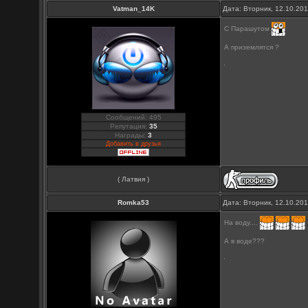
Vatman_14K
Дата: Вторник, 12.10.20
С Парашутом
А приземлятся ?
Сообщений: 495
Репутация:
35
Награды:
3
Добавить в друзья
( Латвия )
Romka53
Дата: Вторник, 12.10.20
На воду....
А в воде???