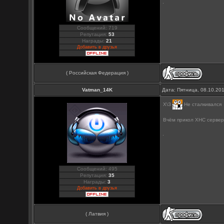
Сообщений: 719
Репутация:
53
Награды:
21
Добавить в друзья
( Российская Федерация )
Vatman_14K
Дата: Пятница, 08.10.20
Х\З
Не сталкивался
Вчём прикол ХНС сервер
Сообщений: 495
Репутация:
35
Награды:
3
Добавить в друзья
( Латвия )