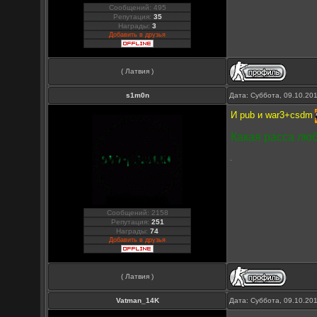
Сообщений: 495
Репутация:
35
Награды:
3
Добавить в друзья
( Латвия )
s1m0n
Дата: Суббота, 09.10.20
И pub и war3+csdm
Какая расса лю
Сообщений: 2158
Репутация:
251
Награды:
74
Добавить в друзья
( Латвия )
Vatman_14K
Дата: Суббота, 09.10.20