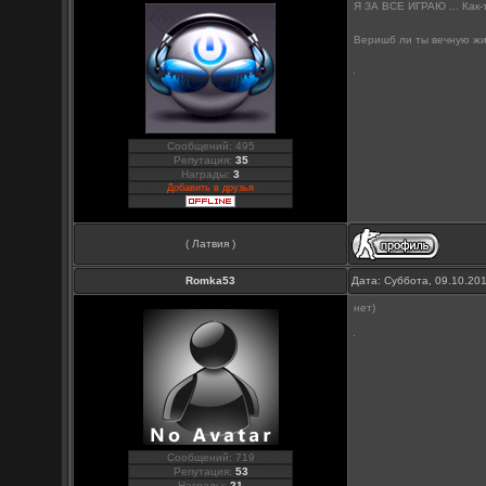
Я ЗА ВСЕ ИГРАЮ ... Как-
Веришб ли ты вечную ж
Сообщений: 495
Репутация:
35
Награды:
3
Добавить в друзья
( Латвия )
Romka53
Дата: Суббота, 09.10.20
нет)
Сообщений: 719
Репутация:
53
Награды:
21