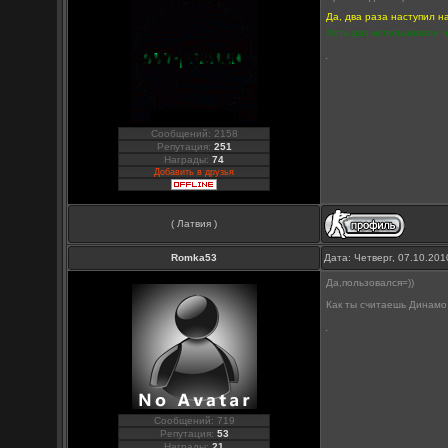
Да, два раза наступил н
Хоть раз использовали ч
Сообщений: 2158
Репутация:
251
Награды:
74
Добавить в друзья
( Латвия )
Romka53
Дата: Четверг, 07.10.20
Да,пользовался=))
Как ты считаешь Динамо
Сообщений: 719
Репутация:
53
Награды:
21