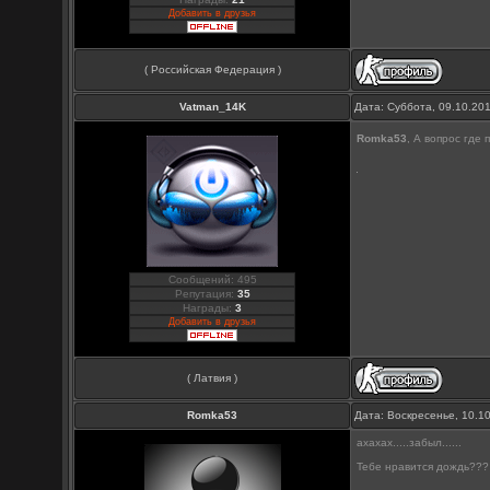
Добавить в друзья
( Российская Федерация )
Vatman_14K
Дата: Суббота, 09.10.20
Romka53
, А вопрос где
Сообщений: 495
Репутация:
35
Награды:
3
Добавить в друзья
( Латвия )
Romka53
Дата: Воскресенье, 10.1
ахахах.....забыл......
Тебе нравится дождь???