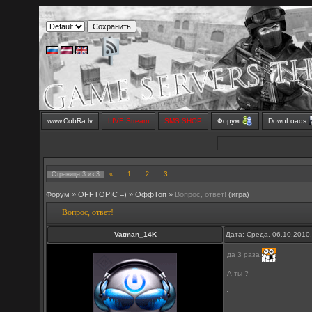
www.CobRa.lv
LIVE Stream
SMS SHOP
Форум
DownLoads
3
Страница
3
из
3
«
1
2
Форум
»
OFFTOPIC =)
»
OффТоп
»
Вопрос, ответ!
(игра)
Вопрос, ответ!
Vatman_14K
Дата: Среда, 06.10.2010
да 3 раза
А ты ?