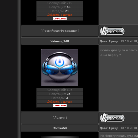
Сообщений: 719
Репутация:
53
Награды:
21
Добавить в друзья
( Российская Федерация )
Vatman_14K
Дата: Среда, 13.10.2010
искать кроадила и плыт
А на берегу ?
Сообщений: 495
Репутация:
35
Награды:
3
Добавить в друзья
( Латвия )
Romka53
Дата: Среда, 13.10.2010
На берегу искать куда идт