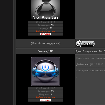
Сообщений: 719
Репутация:
53
Награды:
21
Добавить в друзья
( Российская Федерация )
Vatman_14K
Дата: Воскресенье, 10.1
Если только он тёплый 
Добавлено
(10.10.2010, 
----------------------------------------
Какая у вас максимальн
Сообщений: 495
Репутация:
35
Награды:
3
Добавить в друзья