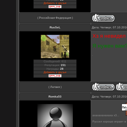
Добавить в друзья
( Российская Федерация )
RusSeL
Дата: Четверг, 07.10.20
Хз я невидел
Я нужен вам
Сообщений: 611
Репутация:
151
Награды:
28
Добавить в друзья
( Латвия )
Romka53
Дата: Четверг, 07.10.20
ахахахахахаха х3...
Руссел хорошо играет в