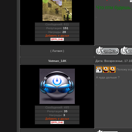
Что птм будешь
Сообщений: 611
Репутация:
151
Награды:
28
Добавить в друзья
( Латвия )
Vatman_14K
Дата: Воскресенье, 17.1
Положу в 
А куда дальше ?
Сообщений: 495
Репутация:
35
Награды:
3
Добавить в друзья