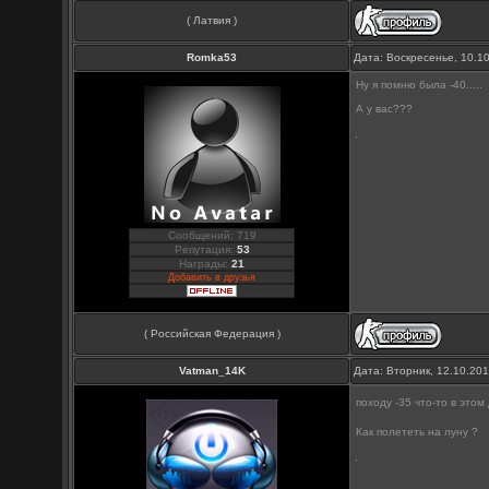
( Латвия )
Romka53
Дата: Воскресенье, 10.1
Ну я помню была -40.....
А у вас???
Сообщений: 719
Репутация:
53
Награды:
21
Добавить в друзья
( Российская Федерация )
Vatman_14K
Дата: Вторник, 12.10.20
походу -35 что-то в этом
Как полететь на луну ?