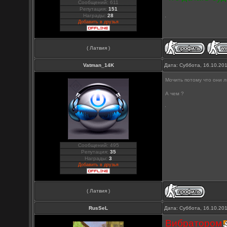
Сообщений: 611
Репутация:
151
Награды:
28
Добавить в друзья
( Латвия )
Vatman_14K
Дата: Суббота, 16.10.20
Мочить потому что они
А чем ?
Сообщений: 495
Репутация:
35
Награды:
3
Добавить в друзья
( Латвия )
RusSeL
Дата: Суббота, 16.10.20
Вибратором