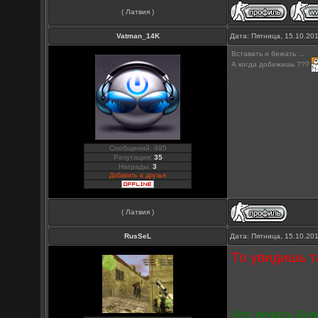
( Латвия )
Vatman_14K
Дата: Пятница, 15.10.20
Вставать и бежать ...
А когда добежишь ???
Сообщений: 495
Репутация:
35
Награды:
3
Добавить в друзья
( Латвия )
RusSeL
Дата: Пятница, 15.10.20
То увидишь т
Что делать бу