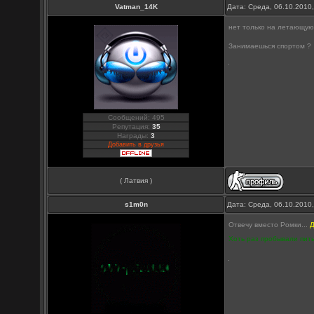
Vatman_14K
Дата: Среда, 06.10.2010
нет только на летающую
Занимаешься спортом ?
Сообщений: 495
Репутация:
35
Награды:
3
Добавить в друзья
( Латвия )
s1m0n
Дата: Среда, 06.10.2010
Отвечу вместо Ромки...
Д
Хоть раз пробывали пить