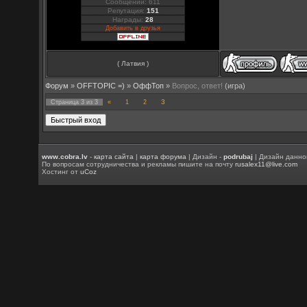
Сообщений: 611
Репутация:
151
Награды:
28
Добавить в друзья
( Латвия )
Форум
»
OFFTOPIC =)
»
OффТоп
»
Вопрос, ответ!
(игра)
3
Страница
3
из
3
«
1
2
www.cobra.lv
-
карта сайта
|
карта форума
| Дизайн -
podrubaj
| Дизайн данно
По вопросам сотрудничества и рекламы пишите на почту
rusalex11@live.com
Хостинг от
uCoz