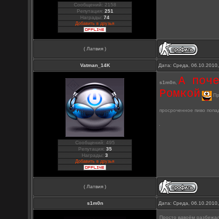
Сообщений: 2158
Репутация:
251
Награды:
74
Добавить в друзья
( Латвия )
Vatman_14K
Дата: Среда, 06.10.2010
А поч
s1m0n
,
Ромкой
Пр
просроченное пиво попа
Сообщений: 495
Репутация:
35
Награды:
3
Добавить в друзья
( Латвия )
s1m0n
Дата: Среда, 06.10.2010
Просто вдвоём разбежа