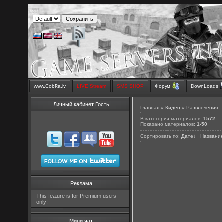
www.CobRa.lv
LIVE Stream
SMS SHOP
Форум
DownLoads
Личный кабинет Гость
Главная
»
Видео
»
Развлечения
В категории материалов
:
1572
Показано материалов
:
1-50
Сортировать по
:
Дате
↓
·
Названи
Реклама
This feature is for Premium users
only!
Мини чат