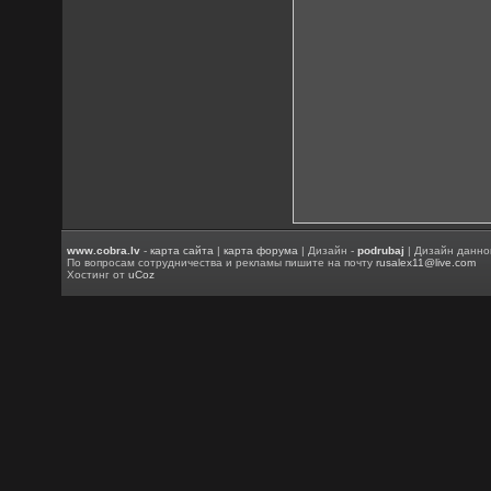
www.cobra.lv
-
карта сайта
|
карта форума
| Дизайн -
podrubaj
| Дизайн данно
По вопросам сотрудничества и рекламы пишите на почту
rusalex11@live.com
Хостинг от
uCoz