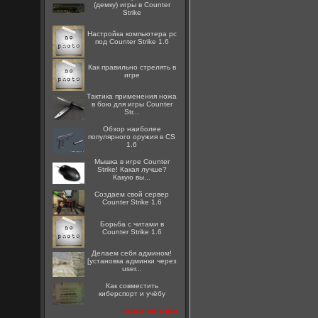
(демку) игры в Counter
Strike
Настройка компьютера pc
под Counter Strike 1.6
Как правильно стрелять в
игре
Тактика применения ножа
в бою для игры Counter
Str...
Обзор наиболее
популярного оружия в CS
1.6
Мышка в игре Counter
Strike! Какая лучше?
Какую вы...
Создаем свой сервер
Counter Strike 1.6
Борьба с читами в
Counter Strike 1.6
Делаем себя админом!
[установка админки через
user...
Как совместить
киберспорт и учёбу
посмотреть все