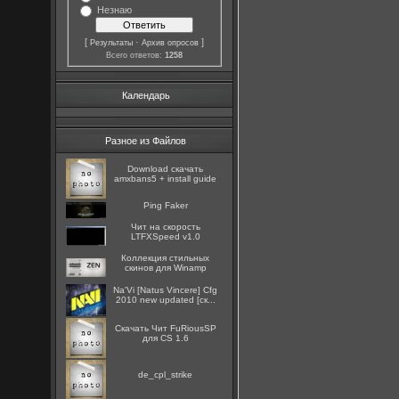
Незнаю
[
·
]
Результаты
Архив опросов
Всего ответов:
1258
Календарь
Разное из Файлов
Download скачать
amxbans5 + install guide
Ping Faker
Чит на скорость
LTFXSpeed v1.0
Коллекция стильных
скинов для Winamp
Na'Vi [Natus Vincere] Cfg
2010 new updated [ск...
Скачать Чит FuRiousSP
для CS 1.6
de_cpl_strike