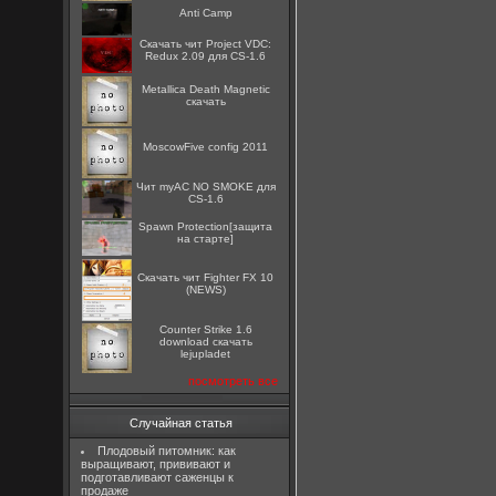
Anti Camp
Скачать чит Project VDC:
Redux 2.09 для CS-1.6
Metallica Death Magnetic
скачать
MoscowFive config 2011
Чит myAC NO SMOKE для
CS-1.6
Spawn Protection[защита
на старте]
Скачать чит Fighter FX 10
(NEWS)
Counter Strike 1.6
download скачать
lejupladet
посмотреть все
Случайная статья
Плодовый питомник: как
выращивают, прививают и
подготавливают саженцы к
продаже