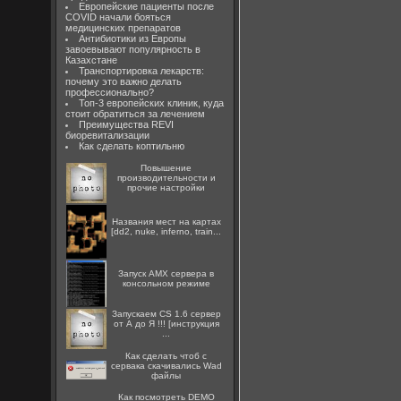
Европейские пациенты после
COVID начали бояться
медицинских препаратов
Антибиотики из Европы
завоевывают популярность в
Казахстане
Транспортировка лекарств:
почему это важно делать
профессионально?
Топ-3 европейских клиник, куда
стоит обратиться за лечением
Преимущества REVI
биоревитализации
Как сделать коптильню
Повышение
производительности и
прочие настройки
Названия мест на картах
[dd2, nuke, inferno, train...
Запуск AMX сервера в
консольном режиме
Запускаем CS 1.6 сервер
от А до Я !!! [инструкция
...
Как сделать чтоб с
сервака скачивались Wad
файлы
Как посмотреть DEMO