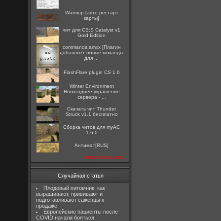
Warmup [авто рестарт
карты]
чит для CS:S Catalyst v1
Gold Edition
commands.amxx [Плагин
добавляет новые команды
для ...
FlashFlare plugin CS 1.6
Winter Environment
Новогоднее украшение
сервера - ...
Скачать чит Thunder
Struck v1.1 бесплатно
Сборка читов для myAC
1.6.0
Антимат[RUS]
посмотреть все
Случайная статья
Плодовый питомник: как
выращивают, прививают и
подготавливают саженцы к
продаже
Европейские пациенты после
COVID начали бояться