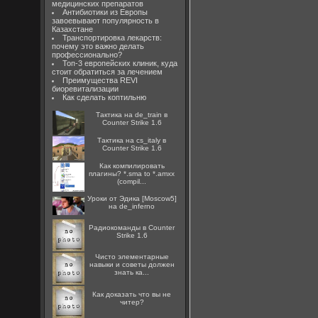
медицинских препаратов
Антибиотики из Европы
завоевывают популярность в
Казахстане
Транспортировка лекарств:
почему это важно делать
профессионально?
Топ-3 европейских клиник, куда
стоит обратиться за лечением
Преимущества REVI
биоревитализации
Как сделать коптильню
Тактика на de_train в
Counter Strike 1.6
Тактика на cs_italy в
Counter Strike 1.6
Как компилировать
плагины? *.sma to *.amxx
(compil...
Уроки от Эдика [Moscow5]
на de_inferno
Радиокоманды в Counter
Strike 1.6
Чисто элементарные
навыки и советы должен
знать ка...
Как доказать что вы не
читер?