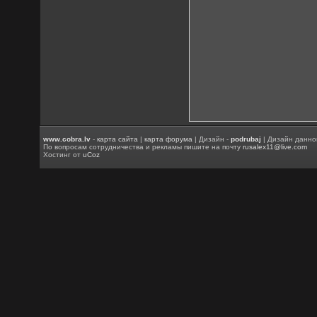
www.cobra.lv
-
карта сайта
|
карта форума
| Дизайн -
podrubaj
| Дизайн данно
По вопросам сотрудничества и рекламы пишите на почту
rusalex11@live.com
Хостинг от
uCoz