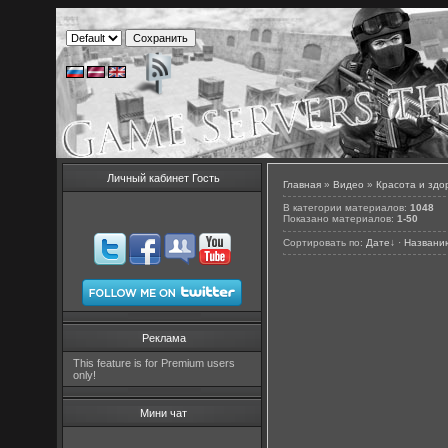
Личный кабинет Гость
Главная
»
Видео
»
Красота и здо
В категории материалов
:
1048
Показано материалов
:
1-50
Сортировать по
:
Дате
↓
·
Названи
Реклама
This feature is for Premium users
only!
Мини чат