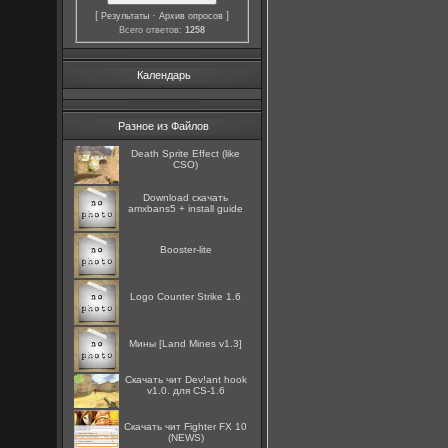
[
·
]
Результаты
Архив опросов
Всего ответов:
1258
Календарь
Разное из Файлов
Death Sprite Effect (like
CSO)
Download скачать
amxbans5 + install guide
Booster-lite
Logo Counter Strike 1.6
Мины [Land Mines v1.3]
Скачать чит Dev!ant hook
v1.0. для CS-1.6
Скачать чит Fighter FX 10
(NEWS)