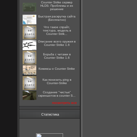
Counter Strike сервер
HLDS: Проблемы и их
решение
Быстрая раскрутка сайта
(Бесплатно)
Что такое спрайт,
текстура, модель в
Counter Strik...
Описание всего оружия в
Counter Strike 1.6
Борьба с читами в
Counter Strike 1.6
Комиксы о Counter Strike
Как понизить ping в
Counter-Strike
Создание "чистых"
скриншотов в counter S...
посмотреть все
Статистика