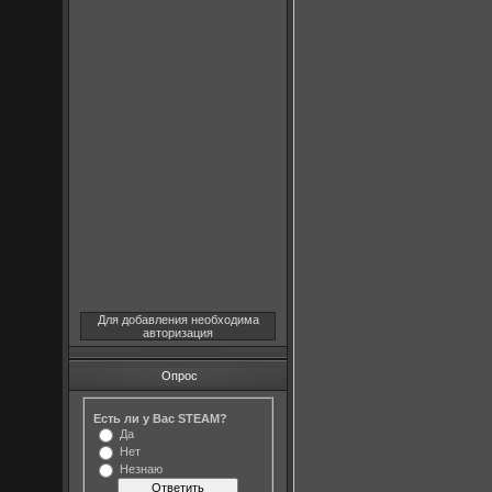
Для добавления необходима
авторизация
Опрос
Есть ли у Вас STEAM?
Да
Нет
Незнаю