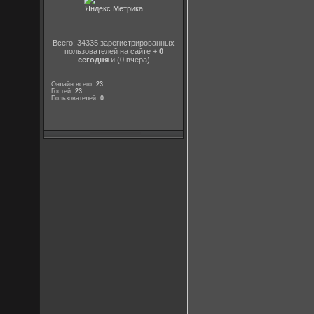
Всего: 34335 зарегистрированных
пользователей на сайте +
0
сегодня
и (0 вчера)
Онлайн всего:
23
Гостей:
23
Пользователей:
0