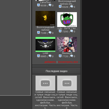
Волгоградский
LanaTool
паблик (Ак...
6038
|
0
6328
|
0
Волгоградский
.:Life:. Do^It_| ko...
паблик
7200
|
0
7186
|
0
LAM
DeekeyS
6985
|
0
7720
|
0
добавить
|
посмотреть все
Последние видео
Самые смешные
Самые смешные
и тупые люди соц.
и тупые люди соц.
сетей. Вконтакте,
сетей. Вконтакте,
одноклассники,
одноклассники,
фейсбук,
фейсбук,
инстаграм. Часть
инстаграм. Часть
1.
2.