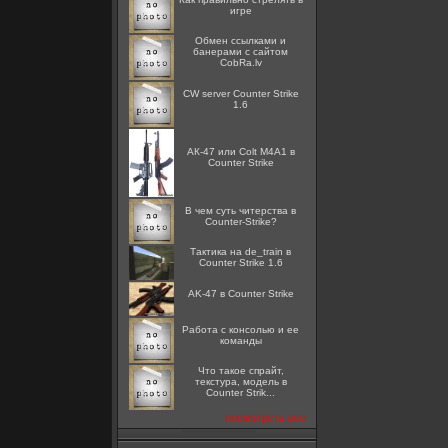
игре
Oбмен ссылками и
банерами с сайтом
CobRa.lv
CW server Counter Strike
1.6
АК-47 или Colt M4A1 в
Counter Strike
В чем суть читерства в
Counter-Strike?
Тактика на de_train в
Counter Strike 1.6
AK-47 в Counter Strike
Работа с консолью и ее
команды
Что такое спрайт,
текстура, модель в
Counter Strik...
посмотреть все