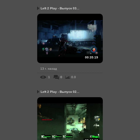
Left 2 Play - Выпуск 03...
00:35:19
13 г. назад
1
0
0.0
Left 2 Play - Выпуск 02...