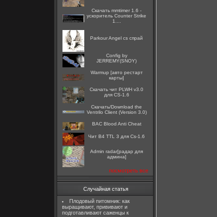
Скачать mmtimer 1.6 -
ускоритель Counter Strike
1....
Parkour Angel cs спрай
Config by
JERREMY(SNOY)
Warmup [авто рестарт
карты]
Скачать чит PLWH v3.0
для CS-1.6
Скачать/Download the
Ventrilo Client (Version 3.0)
BAC Blood Anti Cheat
Чит B4 TTL 3 для Cs-1.6
Admin radar[радар для
админа]
посмотреть все
Случайная статья
Плодовый питомник: как
выращивают, прививают и
подготавливают саженцы к