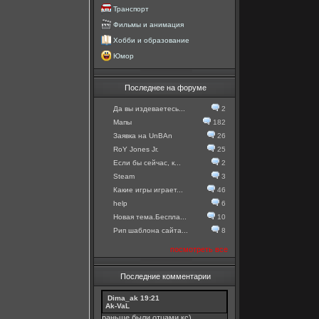
Транспорт
Фильмы и анимация
Хобби и образование
Юмор
Последнее на форуме
Да вы издеваетесь...
2
Мапы
182
Заявка на UnBAn
26
RoY Jones Jr.
25
Если бы сейчас, к...
2
Steam
3
Какие игры играет...
46
help
6
Новая тема.Беспла...
10
Рип шаблона сайта...
8
посмотреть все
Последние комментарии
Dima_ak
19:21
Ak-VaL
раньше были отцами кс)