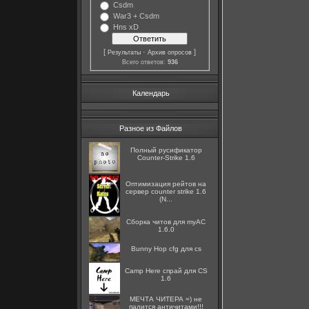
Csdm
War3 + Csdm
Hns xD
[
·
]
Результаты
Архив опросов
Всего ответов:
936
Календарь
Разное из Файлов
Полный русификатор
Counter-Strike 1.6
Оптимизация рейтов на
сервер counter strike 1.6
(N...
Сборка читов для myAC
1.6.0
Bunny Hop cfg для cs
Camp Here спрай для CS
1.6
МЕЧТА ЧИТЕРА =) не
палится античитами!!!