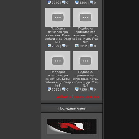
9249
|
0
8344
|
0
Подборка
Подборка
приколов про
приколов про
животных. Коты,
животных. Коты,
собаки и др. Угар
собаки и др. Угар
№1
№2
7099
|
0
7312
|
0
Подборка
Подборка
приколов про
приколов про
животных. Коты,
животных. Коты,
собаки и др. Угар
собаки и др. Угар
№3
№4
7915
|
0
7356
|
0
добавить
|
посмотреть все
Последние кланы