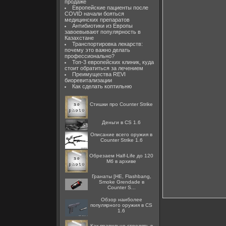
продаже
Европейские пациенты после
COVID начали бояться
медицинских препаратов
Антибиотики из Европы
завоевывают популярность в
Казахстане
Транспортировка лекарств:
почему это важно делать
профессионально?
Топ-3 европейских клиник, куда
стоит обратиться за лечением
Преимущества REVI
биоревитализации
Как сделать коптильню
Стишки про Counter Strike
Деньги в CS 1.6
Описание всего оружия в
Counter Strike 1.6
Обрезаем Half-Life до 120
Мб в архиве
Гранаты [HE, Flashbang,
Smoke Grendade в
Counter S...
Обзор наиболее
популярного оружия в CS
1.6
Как правильно стрелять в