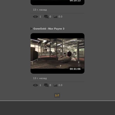
00:10:13
13 г. назад
1
0
0.0
GoneGold - Max Payne 3
00:31:06
13 г. назад
1
0
0.0
1-7