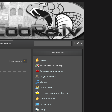
оп кланов
Категории
Другое
Страницы
:
1
Компьютерные игры
Красота и здоровье
Люди и блоги
Музыка
Общество
Путешествия и события
Развлечения
Сериалы
Спорт