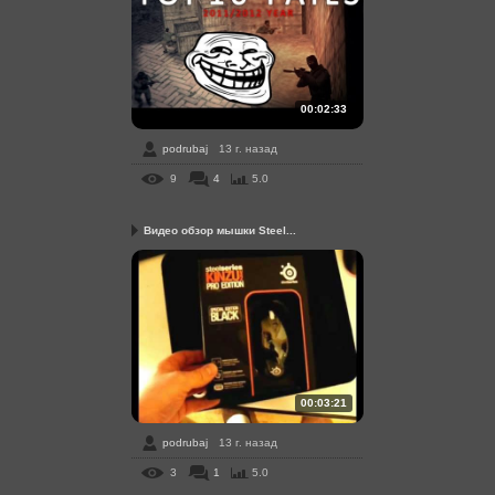
00:02:33
podrubaj
13 г. назад
9
4
5.0
Видео обзор мышки Steel...
00:03:21
podrubaj
13 г. назад
3
1
5.0