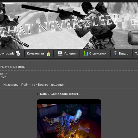
ownLoads
Комьюнити
Галереи
Статистики
Видео
Т
мпьютерные игры
ов
:
7
:
1-7
↓
·
Названию
·
Рейтингу
·
Воспроизведения
Dota 2 Gamescom Trailer...