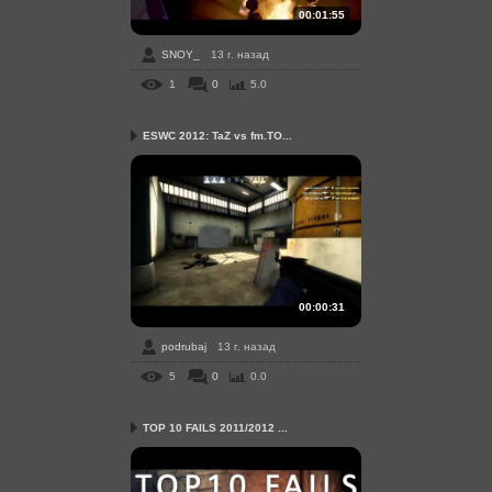
00:01:55
SNOY_
13 г. назад
1
0
5.0
ESWC 2012: TaZ vs fm.TO...
00:00:31
podrubaj
13 г. назад
5
0
0.0
TOP 10 FAILS 2011/2012 ...