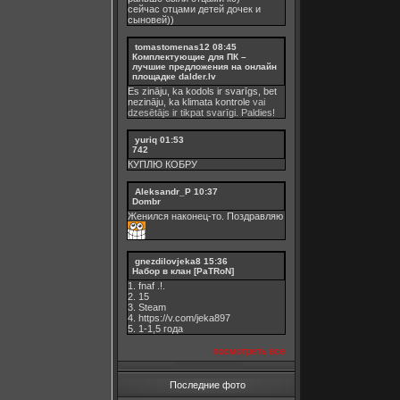
сейчас отцами детей дочек и
сыновей))
tomastomenas12
08:45
Комплектующие для ПК –
лучшие предложения на онлайн
площадке dalder.lv
Es zināju, ka kodols ir svarīgs, bet
nezināju, ka
klimata kontrole
vai
dzesētājs ir tikpat svarīgi. Paldies!
yuriq
01:53
742
КУПЛЮ КОБРУ
Aleksandr_P
10:37
Dombr
Женился наконец-то. Поздравляю
gnezdilovjeka8
15:36
Набор в клан [PaTRoN]
1. fnaf .!.
2. 15
3. Steam
4. https://v.com/jeka897
5. 1-1,5 годa
посмотреть все
Последние фото