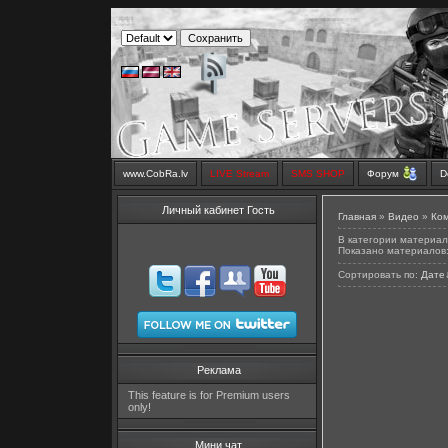
www.CobRa.lv
LIVE Stream
SMS SHOP
Форум
D
Личный кабинет Гость
Главная
»
Видео
»
Ко
В категории материал
Показано материалов
Сортировать по
:
Дате
Реклама
This feature is for Premium users
only!
Мини чат