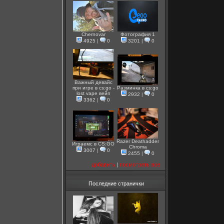
Chernovar
Фотография 1
4925
|
0
3201
|
0
Важный девайс
при игре в cs:go -
Разминка в cs:go
lost vape вейп
2932
|
0
3362
|
0
Razer Deathadder
Играемс в CS:GO
Chroma
3007
|
0
2455
|
0
добавить
|
посмотреть все
Последние странички