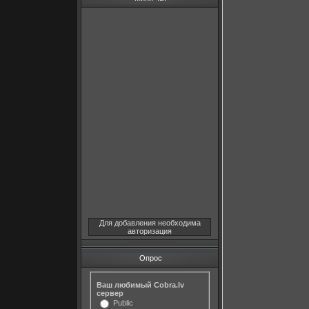
Для добавления необходима
авторизация
Опрос
Ваш любимый Cobra.lv
сервер
Public