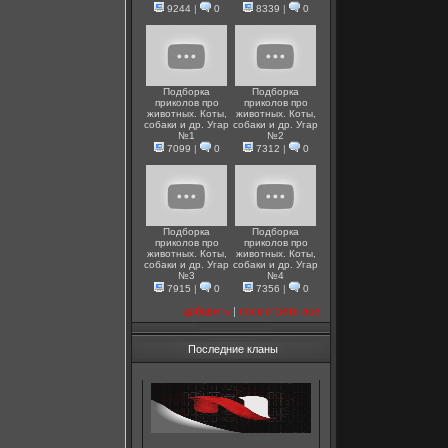
9244
|
0
8339
|
0
Подборка
Подборка
приколов про
приколов про
животных. Коты,
животных. Коты,
собаки и др. Угар
собаки и др. Угар
№1
№2
7099
|
0
7312
|
0
Подборка
Подборка
приколов про
приколов про
животных. Коты,
животных. Коты,
собаки и др. Угар
собаки и др. Угар
№3
№4
7915
|
0
7356
|
0
добавить
|
посмотреть все
Последние кланы