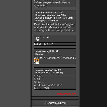
сейчас отцами детей дочек и
сыновей))
tomastomenas12
08:45
Комплектующие для ПК –
лучшие предложения на онлайн
площадке dalder.lv
Es zināju, ka kodols ir svarīgs, bet
nezināju, ka
klimata kontrole
vai
dzesētājs ir tikpat svarīgi. Paldies!
yuriq
01:53
742
КУПЛЮ КОБРУ
Aleksandr_P
10:37
Dombr
Женился наконец-то. Поздравляю
gnezdilovjeka8
15:36
Набор в клан [PaTRoN]
1. fnaf .!.
2. 15
3. Steam
4. https://v.com/jeka897
5. 1-1,5 годa
посмотреть все
Последние фото