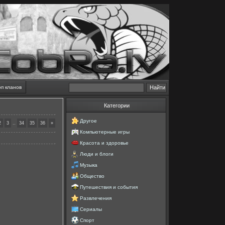
оп кланов
Категории
Другое
..
2
3
34
35
36
»
Компьютерные игры
Красота и здоровье
Люди и блоги
Музыка
Общество
Путешествия и события
Развлечения
Сериалы
Спорт