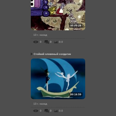
00:09:28
13 г. назад
0
0
0.0
Стойкий оловяный солдатик
00:16:59
13 г. назад
0
0
0.0