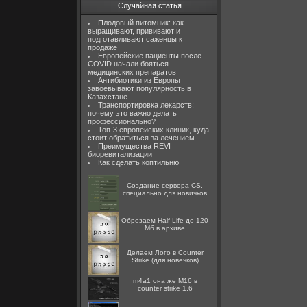
Случайная статья
Плодовый питомник: как
выращивают, прививают и
подготавливают саженцы к
продаже
Европейские пациенты после
COVID начали бояться
медицинских препаратов
Антибиотики из Европы
завоевывают популярность в
Казахстане
Транспортировка лекарств:
почему это важно делать
профессионально?
Топ-3 европейских клиник, куда
стоит обратиться за лечением
Преимущества REVI
биоревитализации
Как сделать коптильню
Создание сервера CS,
специально для новичков
Обрезаем Half-Life до 120
Мб в архиве
Делаем Лого в Counter
Strike (для новечков)
m4a1 она же M16 в
counter strike 1.6