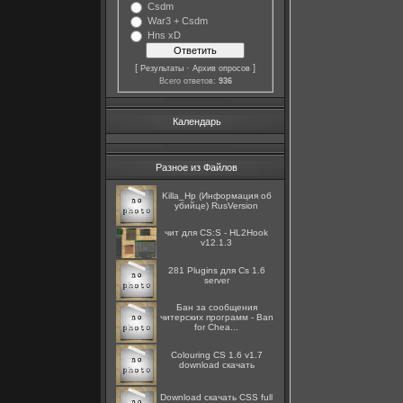
Csdm
War3 + Csdm
Hns xD
[
·
]
Результаты
Архив опросов
Всего ответов:
936
Календарь
Разное из Файлов
Killa_Hp (Информация об
убийце) RusVersion
чит для CS:S - HL2Hook
v12.1.3
281 Plugins для Cs 1.6
server
Бан за сообщения
читерских программ - Ban
for Chea...
Colouring CS 1.6 v1.7
download скачать
Download скачать CSS full