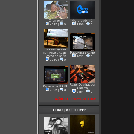
Chernovar
Фотография 1
4925
|
0
3200
|
0
Важный девайс
при игре в cs:go -
Разминка в cs:go
lost vape вейп
2932
|
0
3360
|
0
Razer Deathadder
Играемс в CS:GO
Chroma
3006
|
0
2454
|
0
добавить
|
посмотреть все
Последние странички