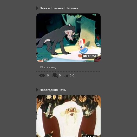
Петя и Красная Шапочка
00:18:24
13 г. назад
0
0
0.0
Новогодняя ночь