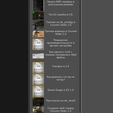
Запуск AMX сервера в
консольном режиме
Топ-10 ошибок в CS
Тактика на de_prodigy в
Counter Strike 1.6
Тактика кемпера в Counter
Strike 1.6
Повышение
производительности и
прочие настройки
Как сделать чтоб с
сервака скачивались Wad
файлы
Распрыг в 1.6
Как доказать что вы не
читер?
Desert Eagle в CS 1.6
Прострелы на de_dust2
Создаем свой сервер
Counter Strike 1.6