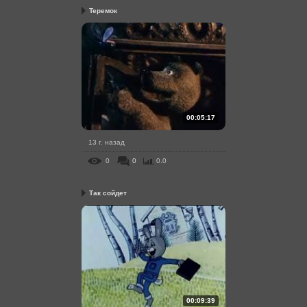
Теремок
00:05:17
13 г. назад
0
0
0.0
Так сойдет
00:09:39