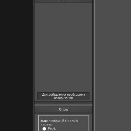
Для добавления необходима
авторизация
Опрос
Ваш любимый Cobra.lv
сервер
Public