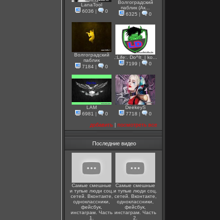
Волгоградский
LanaTool
паблик (Ак...
6036
|
0
6325
|
0
Волгоградский
.:Life:. Do^It_| ko...
паблик
7199
|
0
7184
|
0
LAM
DeekeyS
6981
|
0
7718
|
0
добавить
|
посмотреть все
Последние видео
Самые смешные
Самые смешные
и тупые люди соц.
и тупые люди соц.
сетей. Вконтакте,
сетей. Вконтакте,
одноклассники,
одноклассники,
фейсбук,
фейсбук,
инстаграм. Часть
инстаграм. Часть
1.
2.