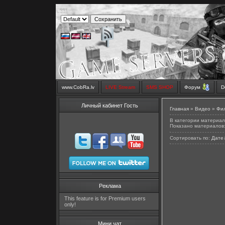
www.CobRa.lv
LIVE Stream
SMS SHOP
Форум
D
Личный кабинет Гость
Главная
»
Видео
»
Фи
В категории материал
Показано материалов
Сортировать по
:
Дате
Реклама
This feature is for Premium users
only!
Мини чат