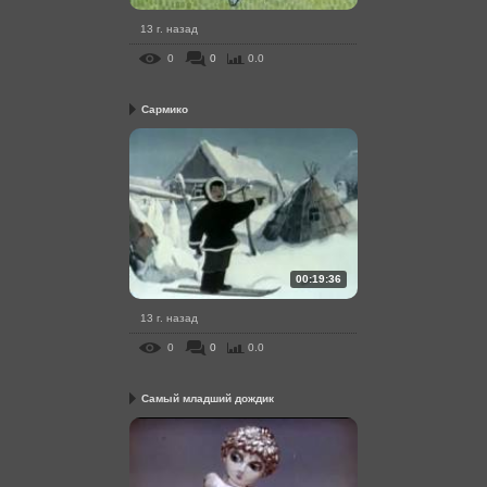
13 г. назад
0
0
0.0
Сармико
00:19:36
13 г. назад
0
0
0.0
Самый младший дождик