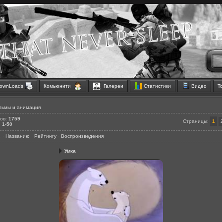
ownLoads
Комьюнити
Галереи
Статистики
Видео
Т
льмы и анимация
ов
:
1759
Страницы
:
1
:
1-50
↓
·
Названию
·
Рейтингу
·
Воспроизведения
Умка