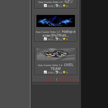
ℕℤツ
-
Клан Counter Strike 1.6
3139 |
0 |
5
Набор в
-
Клан Counter Strike 1.6
клан [PaTRoN...
3471 |
3 |
5
UVEL
-
Клан Counter Strike 1.6
TEAM
3760 |
0 |
5
добавить
|
посмотреть все