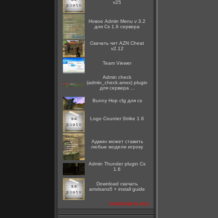
v25
Новое Admin Menu v 3.2
для Cs 1.6 сервера
Скачать чит AZN Cheat
v2.12
Team Viewer
Admin check
(admin_check.amxx) plugin
для сервера ...
Bunny Hop cfg для cs
Logo Counter Strike 1.6
Админ может ставить
любые модели игроку
Admin Thunder plugin Cs
1.6
Download скачать
amxbans5 + install guide
посмотреть все