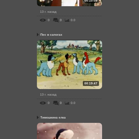
00:10:09
13 г. назад
0
0
0.0
Пес в сапогах
00:19:47
13 г. назад
0
0
0.0
Тимошкина елка