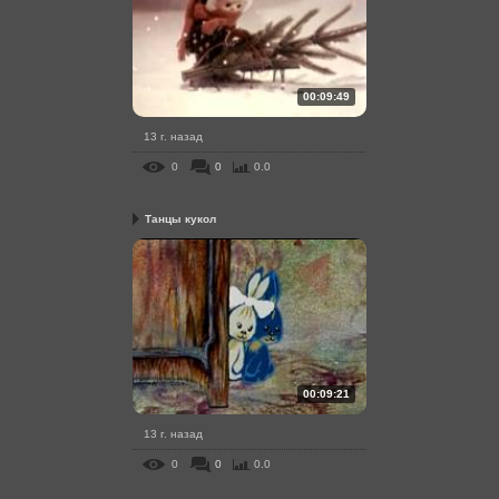
00:09:49
13 г. назад
0
0
0.0
Танцы кукол
00:09:21
13 г. назад
0
0
0.0