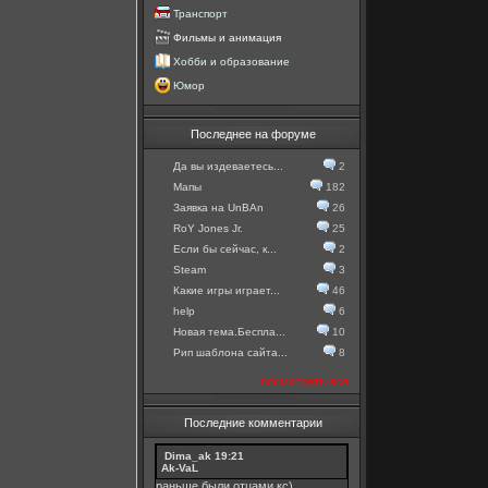
Транспорт
Фильмы и анимация
Хобби и образование
Юмор
Последнее на форуме
Да вы издеваетесь...
2
Мапы
182
Заявка на UnBAn
26
RoY Jones Jr.
25
Если бы сейчас, к...
2
Steam
3
Какие игры играет...
46
help
6
Новая тема.Беспла...
10
Рип шаблона сайта...
8
посмотреть все
Последние комментарии
Dima_ak
19:21
Ak-VaL
раньше были отцами кс)