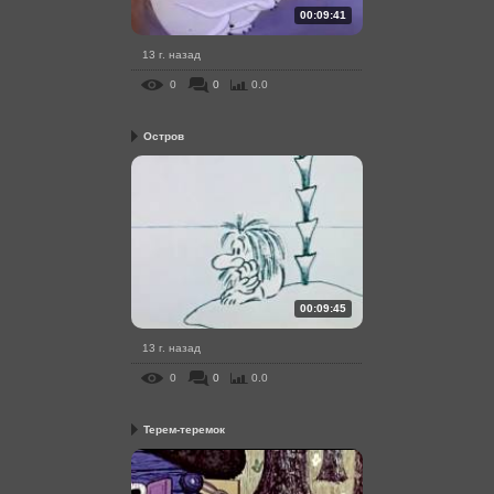
00:09:41
13 г. назад
0
0
0.0
Остров
00:09:45
13 г. назад
0
0
0.0
Терем-теремок