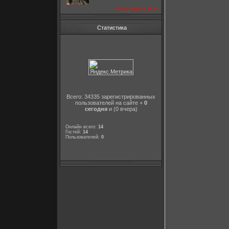
посмотреть все
Статистика
Всего: 34335 зарегистрированных
пользователей на сайте +
0
сегодня
и (0 вчера)
Онлайн всего:
14
Гостей:
14
Пользователей:
0