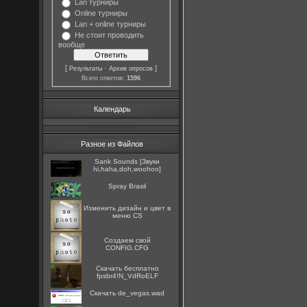
Lan турниры
Online турниры
Lan + online турниры
Не стоит проводить
вообще
[
·
]
Результаты
Архив опросов
Всего ответов:
1596
Календарь
Разное из Файлов
Sank Sounds [Звуки
hi,haha,doh,woohoo]
Spray Brasil
Изменить дизайн и цвет в
меню CS
Создаем свой
CONFIG.CFG
Скачать бесплатно
fpsbr4!N_VdRoELF
Скачать de_vegas.wad