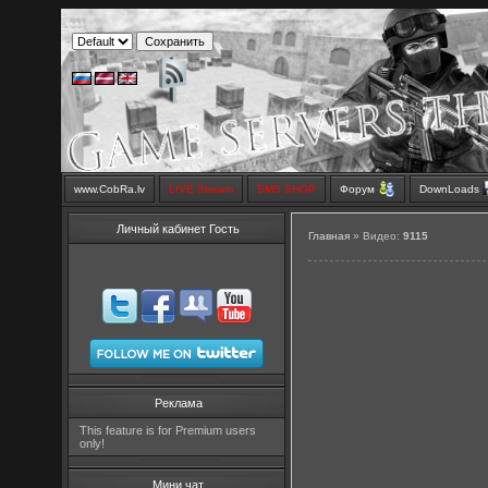
www.CobRa.lv
LIVE Stream
SMS SHOP
Форум
DownLoads
Личный кабинет Гость
Главная
»
Видео
:
9115
Реклама
This feature is for Premium users
only!
Мини чат