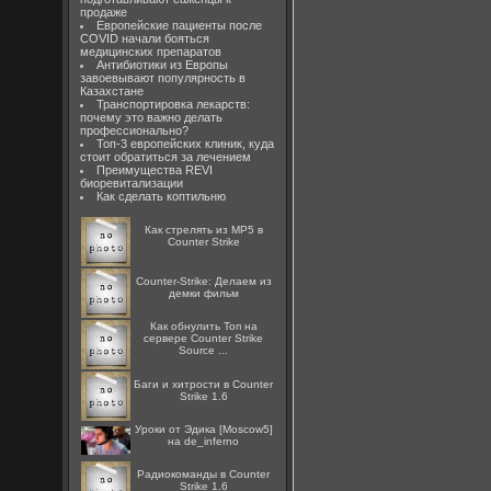
продаже
Европейские пациенты после
COVID начали бояться
медицинских препаратов
Антибиотики из Европы
завоевывают популярность в
Казахстане
Транспортировка лекарств:
почему это важно делать
профессионально?
Топ-3 европейских клиник, куда
стоит обратиться за лечением
Преимущества REVI
биоревитализации
Как сделать коптильню
Как стрелять из MP5 в
Counter Strike
Counter-Strike: Делаем из
демки фильм
Как обнулить Топ на
сервере Counter Strike
Source ...
Баги и хитрости в Counter
Strike 1.6
Уроки от Эдика [Moscow5]
на de_inferno
Радиокоманды в Counter
Strike 1.6