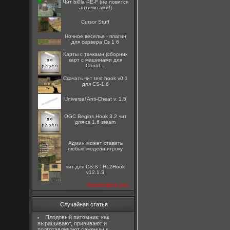
Чит bi0la PE-F (не ловится
античитами!)
Cursor Stuff
Ночное веселье - плагин
для сервера Cs 1 6
Карты с тачками (сборник
карт с машинами для
Count...
Скачать чит test hook v0.1
для CS-1.6
Universal Anti-Cheat v. 1.5
OGC Begins Hook 3.2 чит
для cs 1.6 steam
Админ может ставить
любые модели игроку
чит для CS:S - HL2Hook
v12.1.3
посмотреть все
Случайная статья
Плодовый питомник: как
выращивают, прививают и
подготавливают саженцы к