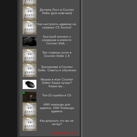
Делаем Лого в Counter
Strike (для новечков)
Как настроить админку на
сервере CS Source!
Быстрый коннект к
серверам в клиенте
Counter Strik...
Три главные роли в
Counter Strike 1.6
Тренировки в Counter
Strike. Советы и обучение
Мышка в игре Counter
Strike! Какая лучше?
Какую вы...
Топ-10 ошибок в CS
AMX команды для
админа, AMX Команды
админа
Как доказать что вы не
читер?
посмотреть все