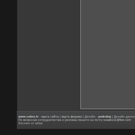
www.cobra.lv
-
карта сайта
|
карта форума
| Дизайн -
podrubaj
| Дизайн данно
По вопросам сотрудничества и рекламы пишите на почту
rusalex11@live.com
Хостинг от
uCoz