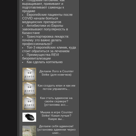
Плодовый питомник: как
выращивают, прививают и
подготавливают саженцы к
продаже
Европейские пациенты после
COVID начали бояться
медицинских препаратов
Антибиотики из Европы
завоевывают популярность в
Казахстане
Транспортировка лекарств:
почему это важно делать
профессионально?
Топ-3 европейских клиник, куда
стоит обратиться за лечением
Преимущества REVI
биоревитализации
Как сделать коптильню
Делаем Лого в Counter
Strike (для новечков)
Как создать клан и как им
потом управлять...
Как стать админом на
своём сервере?
[установка acc...
Мышка в игре Counter
Strike! Какая лучше?
Какую вы...
Делаем себя админом!
[установка админки через
user...