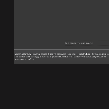
Top страничек на сайте
www.cobra.lv
-
карта сайта
|
карта форума
| Дизайн -
podrubaj
| Дизайн данно
По вопросам сотрудничества и рекламы пишите на почту
rusalex11@live.com
Хостинг от
uCoz