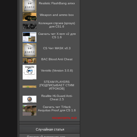
Realistic FlashBang amxx
Weapon and ammo box
Колекция спрэев (sprays)
для CS1.6
Скачать чит X-tern v2 для
CS 1.6
CS Чит MASK v0.3
BAC Blood Anti Cheat
Ventrilo (Version 3.0.8)
STEAM PLAYERS
[ПОДПИСЫВАЕТ СТИМ
ИГРОКОВ]
Reallite HLGuard Anti-
Cheat 2.5
Скачать чит T-Hack
Aequitas Proof для CS 1.6
посмотреть все
Случайная статья