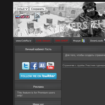
www.CobRa.lv
LIVE Stream
SMS SHOP
Форум
DownLoads
Личный кабинет Гость
Для того, чтобы создать странич
Странички с группы Участник турнир
Реклама
This feature is for Premium users
only!
Мини чат