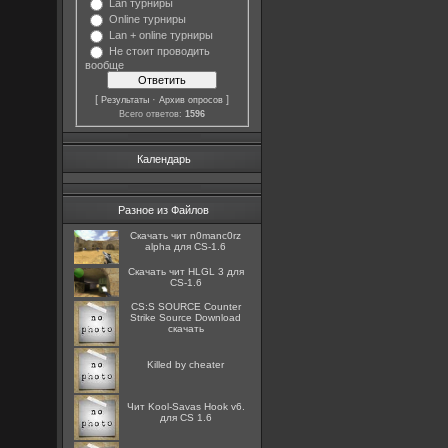
Lan турниры
Online турниры
Lan + online турниры
Не стоит проводить
вообще
[
·
]
Результаты
Архив опросов
Всего ответов:
1596
Календарь
Разное из Файлов
Скачать чит n0manc0rz
alpha для CS-1.6
Скачать чит HLGL 3 для
CS-1.6
CS:S SOURCE Counter
Strike Source Download
скачать
Killed by cheater
Чит Kool-Savas Hook v6.
для CS 1.6