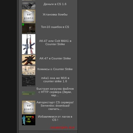
Деньги в CS 1.6
Установка бомбы
Топ-10 ошибок в CS
АК-47 или Colt M4A1 в
Counter Strike
AK-47 в Counter Strike
Комиксы о Counter Strike
m4a1 она же M16 в
counter strike 1.6
Быстрая загрузка файлов
с HTTP сервера (Звуки,
кар...
Авторестарт CS сервера!
Serverdoc download/
скачать...
Избавляемся от лагов в
CS !
посмотреть все