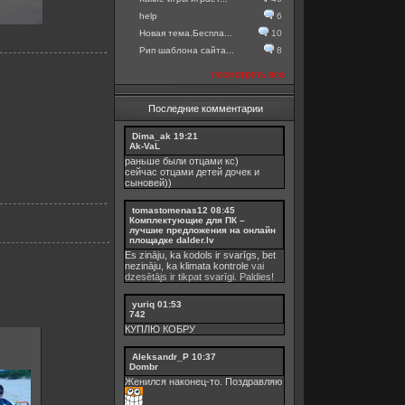
help
6
Новая тема.Беспла...
10
Рип шаблона сайта...
8
посмотреть все
Последние комментарии
Dima_ak
19:21
Ak-VaL
раньше были отцами кс)
сейчас отцами детей дочек и
сыновей))
tomastomenas12
08:45
Комплектующие для ПК –
лучшие предложения на онлайн
площадке dalder.lv
Es zināju, ka kodols ir svarīgs, bet
nezināju, ka
klimata kontrole
vai
dzesētājs ir tikpat svarīgi. Paldies!
yuriq
01:53
742
КУПЛЮ КОБРУ
Aleksandr_P
10:37
Dombr
Женился наконец-то. Поздравляю