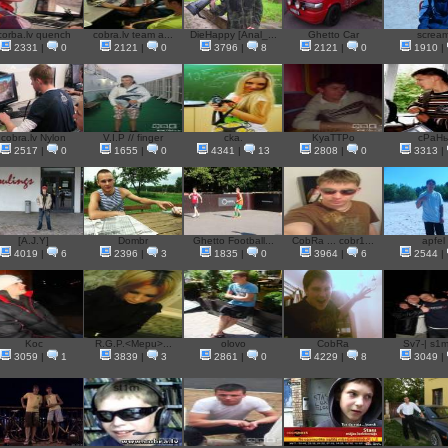
corba.lv quench
cobra.lv team a...
DieHappy [Anal_...
Ghetto Car
screa
2331
|
0
2121
|
0
3796
|
8
2121
|
0
1910
|
cobra.lv Nylon
V.I.P // finger
cka.
KyaTTPo
сРаНь
2517
|
0
1655
|
0
4341
|
13
2808
|
0
3313
|
[A.J.Y]
Dombr
Ghetto Football...
CobRa ... cobr1...
apfel
4019
|
6
2396
|
3
1835
|
0
3964
|
6
2544
|
Koc
R.G.P.<Mepu>...
olovo
CobRa
Sv7-| s1m
3059
|
1
3839
|
3
2861
|
0
4229
|
8
3049
|