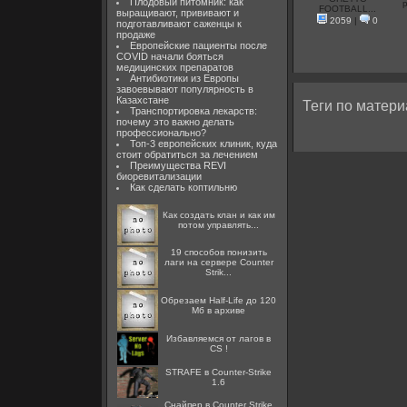
Плодовый питомник: как
p
FOOTBALL...
выращивают, прививают и
2059
|
0
подготавливают саженцы к
продаже
Европейские пациенты после
COVID начали бояться
медицинских препаратов
Антибиотики из Европы
завоевывают популярность в
Казахстане
Теги по матери
Транспортировка лекарств:
почему это важно делать
профессионально?
Топ-3 европейских клиник, куда
стоит обратиться за лечением
Преимущества REVI
биоревитализации
Как сделать коптильню
Как создать клан и как им
потом управлять...
19 способов понизить
лаги на сервере Counter
Strik...
Обрезаем Half-Life до 120
Мб в архиве
Избавляемся от лагов в
CS !
STRAFE в Counter-Strike
1.6
Снайпер в Counter Strike