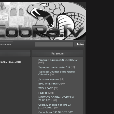
оп кланов
Категории
Игроки и админы CS.COBRA.LV
BALL [27.07.2011]
[696]
Турниры counter strike 1.6
[13]
Турниры Counter Strike Global
Offensive
[36]
Девайсы игроков
[56]
EPIC FAIL PHOTO
[49]
TROLLFACE
[32]
Разное
[186]
MEET CS.COBRA.LV VECAKI
26.06.2011
[61]
Cobra.lv at skillz non pro v3
[10.07.2011]
[19]
Cobra.lv на BIG SPORT DAY