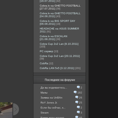
[16.07.2011]
[42]
Cobra.lv на GHETTO FOOTBALL
[27.07.2011]
[58]
Cobra.lv на GHETTO FOOTBALL
[04.08.2011]
[43]
Cobra.lv на BIG SPORT DAY
[06.08.2011]
[18]
HEADACHE на ASUS SUMMER
2011
[91]
Cobra.lv на ESCALAN
[21.08.2011]
[30]
Cobra Cup 2x2 Lan [9.10.2011]
[103]
PC сервер
[13]
Cobra Cup 2x2 Lan [20.11.2011]
[59]
CobRa
[12]
CobRa LAN 5x5 [3.12.2011]
[201]
Последнее на форуме
Да вы издеваетесь...
2
Мапы
182
Заявка на UnBAn
26
RoY Jones Jr.
25
Если бы сейчас, к...
2
Steam
3
Какие игры играет...
46