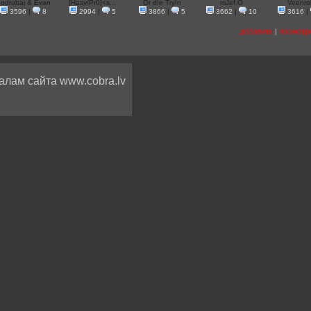
odrubaj & Evan
[Hasy/Pr0]<s...
Or dIe TryIn
mJef.O
Veenro
3596
|
8
2994
|
5
3866
|
5
3662
|
10
3616
|
добавить
|
посмотр
алам сайта www.cobra.lv