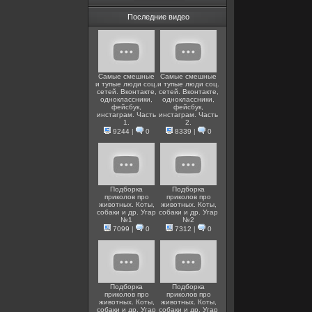
Последние видео
Самые смешные
Самые смешные
и тупые люди соц.
и тупые люди соц.
сетей. Вконтакте,
сетей. Вконтакте,
одноклассники,
одноклассники,
фейсбук,
фейсбук,
инстаграм. Часть
инстаграм. Часть
1.
2.
9244
|
0
8339
|
0
Подборка
Подборка
приколов про
приколов про
животных. Коты,
животных. Коты,
собаки и др. Угар
собаки и др. Угар
№1
№2
7099
|
0
7312
|
0
Подборка
Подборка
приколов про
приколов про
животных. Коты,
животных. Коты,
собаки и др. Угар
собаки и др. Угар