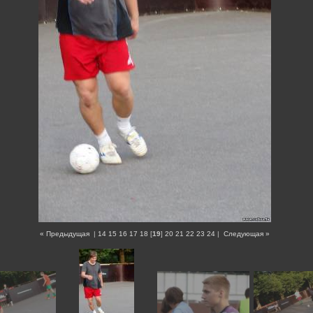
« Предыдущая
|
14
15
16
17
18
[
19
]
20
21
22
23
24
|
Следующая »