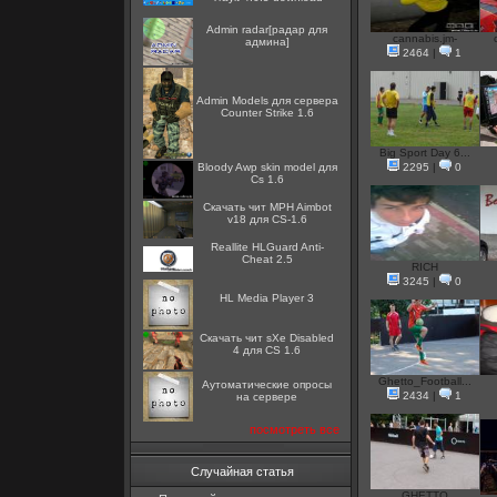
Admin radar[радар для
cannabis.jm-
админа]
2464
|
1
Admin Models для сервера
Counter Strike 1.6
Big Sport Day 6...
Bloody Awp skin model для
2295
|
0
Cs 1.6
Скачать чит MPH Aimbot
v18 для CS-1.6
Reallite HLGuard Anti-
Cheat 2.5
RICH
3245
|
0
HL Media Player 3
Скачать чит sXe Disabled
4 для CS 1.6
Ghetto_Football...
Аутоматические опросы
2434
|
1
на сервере
посмотреть все
Случайная статья
GHETTO