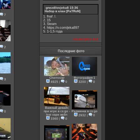
gnezdilovjeka8
15:36
m
Набор в клан [PaTRoN]
7
1. fnaf .!.
2. 15
3. Steam
4. https://v.com/jeka897
5. 1-1,5 годa
посмотреть все
2
Последние фото
Chernovar
Фотография 1
3
4925
|
0
3200
|
0
0...
Важный девайс
при игре в cs:go -
Разминка в cs:go
0
lost vape вейп
2932
|
0
3360
|
0