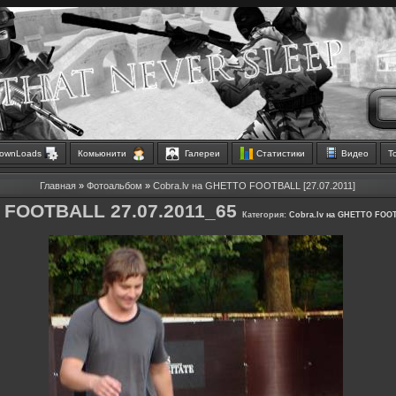
ownLoads
Комьюнити
Галереи
Статистики
Видео
Т
Главная
»
Фотоальбом
»
Cobra.lv на GHETTO FOOTBALL [27.07.2011]
FOOTBALL 27.07.2011_65
Категория:
Cobra.lv на GHETTO FOOT