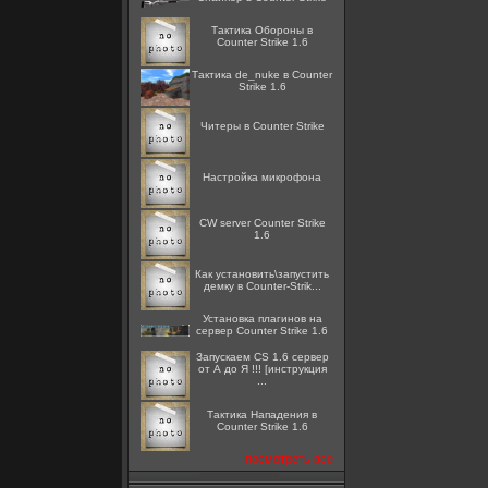
Тактика Обороны в
Counter Strike 1.6
Тактика de_nuke в Counter
Strike 1.6
Читеры в Counter Strike
Настройка микрофона
CW server Counter Strike
1.6
Как установить\запустить
демку в Counter-Strik...
Установка плагинов на
сервер Counter Strike 1.6
Запускаем CS 1.6 сервер
от А до Я !!! [инструкция
...
Тактика Нападения в
Counter Strike 1.6
посмотреть все