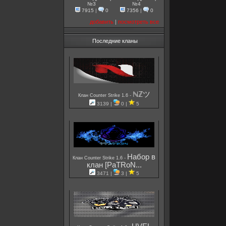
№3
№4
7915
|
0
7356
|
0
добавить
|
посмотреть все
Последние кланы
ℕℤツ
-
Клан Counter Strike 1.6
3139 |
0 |
5
Набор в
-
Клан Counter Strike 1.6
клан [PaTRoN...
3471 |
3 |
5