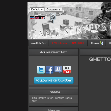
www.CobRa.lv
LIVE Stream
SMS SHOP
Форум
D
Личный кабинет Гость
GHETTO 
Реклама
This feature is for Premium users
only!
Мини чат