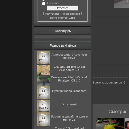
Незнаю
[
·
]
Результаты
Архив опросов
Всего ответов:
1258
Календарь
Разное из Файлов
Autoresponder / Advertiser
реклама
Скачать чит Imp Cheat
v1.0 для cs-1.6
Скачать чит Myth HОоK v1
Final для CS-1.6
Всего комментариев
:
0
Руссификатор Biohazard
fy_cs_world
Смотрие 
Изменить дизайн и цвет в
меню CS
Trayit 4.6.5 download