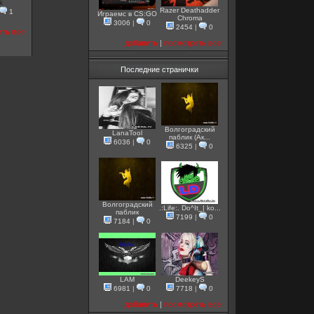
k
Razer Deathadder
1
Играемс в CS:GO
Chroma
3006
|
0
2454
|
0
еть все
добавить
|
посмотреть все
Последние странички
Волгоградский
LanaTool
паблик (Ак...
6036
|
0
6325
|
0
Волгоградский
.:Life:. Do^It_| ko...
паблик
7199
|
0
7184
|
0
LAM
DeekeyS
6981
|
0
7718
|
0
добавить
|
посмотреть все