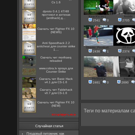
Cs 1.6
dproto 0.4.1 47/48
протокол и антихак
KpacKa.tm |...
Anti4it
(antihack) д...
2541
|
0
2705
|
Скачать чит Fighter FX 10
(NEWS)
Anti Speedhack 2.2
anticheat для counter strike
Ghetto_Football...
FP.KoT.
1....
2436
|
1
2374
|
Скачать чит morihaeq
reloaded
www.cobra.lv sprays для
Counter Strike
PbI}I{uI{.x
ksjuxa
Скачать чит Basic Hack
v4.1 для CS-1.6
2461
|
0
2690
|
Скачать чит Fablehack
v0.7 для CS-1.6
Скачать чит Fighter FX 10
(NEW)
Теги по материалам са
посмотреть все
Случайная статья
Плодовый питомник: как