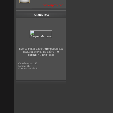
посмотреть все
Статистика
Всего: 34335 зарегистрированных
пользователей на сайте +
0
сегодня
и (0 вчера)
Онлайн всего:
35
Гостей:
35
Пользователей:
0