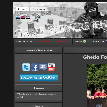
www.CobRa.lv
LIVE Stream
SMS SHOP
Форум
DownLoads
Личный кабинет Гость
Г
Ghetto Fo
Реклама
This feature is for Premium users
only!
Мини чат