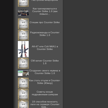
Как тренироваться в
Counter Strike 1.6 (как
повыси...
Стишки про Counter Strike
Радиокоманды в Counter
Strike 1.6
АК-47 или Colt M4A1 в
Counter Strike
CW server Counter Strike
1.6
Создание своего мувика в
Counter Strike 1.6
Как стать отцом в Counter-
Strike (Юмор)
Советы юным
подрывникам-саперам
19 способов понизить
лаги на сервере Counter
Strik...