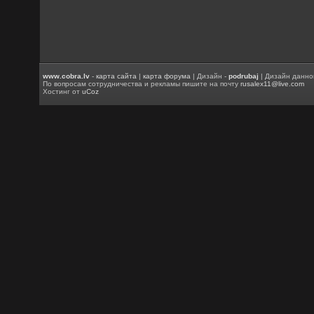
www.cobra.lv
-
карта сайта
|
карта форума
| Дизайн -
podrubaj
| Дизайн данно
По вопросам сотрудничества и рекламы пишите на почту
rusalex11@live.com
Хостинг от
uCoz