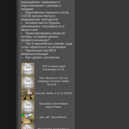
выращивают, прививают и
подготавливают саженцы к
продаже
Европейские пациенты после
COVID начали бояться
медицинских препаратов
Антибиотики из Европы
завоевывают популярность в
Казахстане
Транспортировка лекарств:
почему это важно делать
профессионально?
Топ-3 европейских клиник, куда
стоит обратиться за лечением
Преимущества REVI
биоревитализации
Как сделать коптильню
100 отмазок для
играющих в CS
Как обнулить Топ на
сервере Counter Strike
Source ...
Counter Strike 1.6 vs ЧИТЫ
Базовая стрелковая
подготовка.
aim, wh, Speedhack,
Настройка микрофона