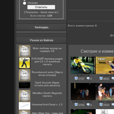
Незнаю
[
·
]
Результаты
Архив опросов
Всего ответов:
1258
Всего комментариев
:
0
Календарь
До
Разное из Файлов
Mute любому игроку на
Смотрие и комме
сервере CS
РУССКИЙ перевод радио
для CS 1.6 download
скачать
Roundsound.amxx [Звук в
конце роунда]
llll MAYA llll
волейбол fa
2737
|
3
4631
|
Sank Sounds [Звуки
hi,haha,doh,woohoo]
Metallica Death Magnetic
скачать
podrubaj - Dama...
[Kiev - Riga A
Universal Anti-Cheat v. 1.5
2704
|
0
2532
|
Alien Ware Gui - тема для