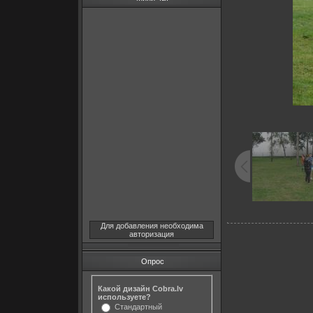
Для добавления необходима
авторизация
Опрос
Какой дизайн Cobra.lv
используете?
Стандартный