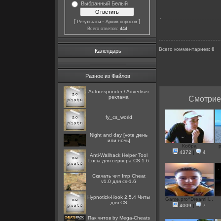
Выбранный Белый
[
·
]
Результаты
Архив опросов
Всего ответов:
444
Всего комментариев
:
0
Календарь
Разное из Файлов
Autoresponder / Advertiser
реклама
Смотрие 
fy_cs_world
Night and day [vote день
или ночь]
Кобра
p
4372
|
4
Anti-Wallhack Helper Tool
Lucia для сервера CS 1.6
Скачать чит Imp Cheat
v1.0 для cs-1.6
Hypnotick-Hook 2.5.4 Читы
Game.pro^DreamH...
для CS
4009
|
7
Пак читов by Mega-Cheats