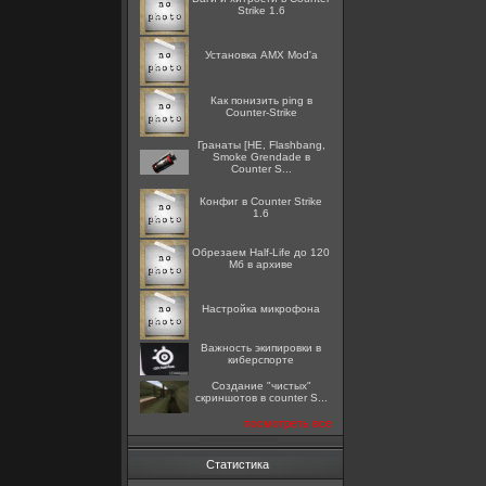
Strike 1.6
Установка AMX Mod'a
Как понизить ping в
Counter-Strike
Гранаты [HE, Flashbang,
Smoke Grendade в
Counter S...
Конфиг в Counter Strike
1.6
Обрезаем Half-Life до 120
Мб в архиве
Настройка микрофона
Важность экипировки в
киберспорте
Создание "чистых"
скриншотов в counter S...
посмотреть все
Статистика