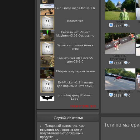
Gun Game maps for Cs 1.6
Booster-lite
ran40
s
3177
|
2
Скачать чит Project
Mayhem v3.02 бесплатно
Защита от смена ника в
игре
GHETTO
Скачать чит nK Hack v5
FOOTBALL...
для CS-1.6
2134
|
0
Сборка популярных читов
Evil-Fucker v1.7 [плагин
для борьбы с читерами]
Ghetto_Football...
h
podrubaj spray (Batman
2818
|
0
Logo)
посмотреть все
Случайная статья
Теги по матери
Плодовый питомник: как
выращивают, прививают и
подготавливают саженцы к
продаже