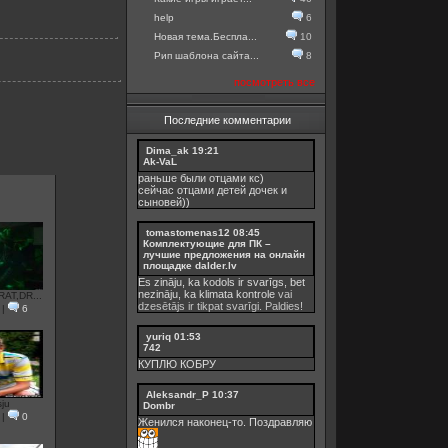
help
6
Новая тема.Беспла...
10
Рип шаблона сайта...
8
посмотреть все
Последние комментарии
Dima_ak
19:21
Ak-VaL
раньше были отцами кс)
сейчас отцами детей дочек и
сыновей))
tomastomenas12
08:45
Комплектующие для ПК –
лучшие предложения на онлайн
площадке dalder.lv
Es zināju, ka kodols ir svarīgs, bet
nezināju, ka
klimata kontrole
vai
AT,DR...
dzesētājs ir tikpat svarīgi. Paldies!
|
6
yuriq
01:53
742
КУПЛЮ КОБРУ
Aleksandr_P
10:37
sju
Dombr
|
0
Женился наконец-то. Поздравляю