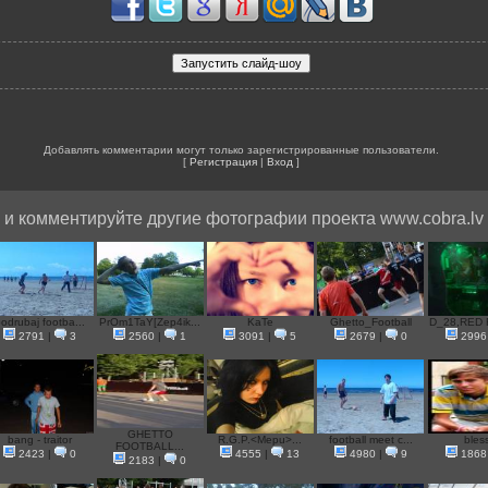
Добавлять комментарии могут только зарегистрированные пользователи.
[
Регистрация
|
Вход
]
и комментируйте другие фотографии проекта www.cobra.lv
odrubaj footba...
PrOm1TaY[Zep4ik...
KaTe
Ghetto_Football
D_28,RED R
2791
|
3
2560
|
1
3091
|
5
2679
|
0
2996
GHETTO
bang - traitor
R.G.P.<Mepu>...
football meet c...
bles
FOOTBALL...
2423
|
0
4555
|
13
4980
|
9
1868
2183
|
0