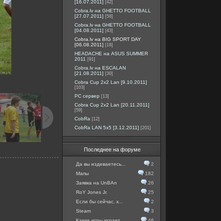
[16.07.2011]
[42]
Cobra.lv на GHETTO FOOTBALL
[27.07.2011]
[58]
Cobra.lv на GHETTO FOOTBALL
[04.08.2011]
[43]
Cobra.lv на BIG SPORT DAY
[06.08.2011]
[18]
HEADACHE на ASUS SUMMER
2011
[91]
Cobra.lv на ESCALAN
[21.08.2011]
[30]
Cobra Cup 2x2 Lan [9.10.2011]
[103]
PC сервер
[13]
Cobra Cup 2x2 Lan [20.11.2011]
[59]
CobRa
[12]
CobRa LAN 5x5 [3.12.2011]
[201]
Последнее на форуме
Да вы издеваетесь...
2
Мапы
182
Заявка на UnBAn
26
RoY Jones Jr.
25
Если бы сейчас, к...
2
Steam
3
Какие игры играет...
46