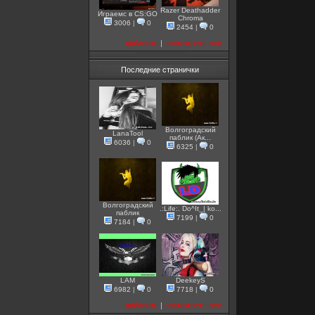
Razer Deathadder
Играемс в CS:GO
Chroma
3006
|
0
2454
|
0
добавить
|
посмотреть все
Последние странички
Волгоградский
LanaTool
паблик (Ак...
6036
|
0
6325
|
0
Волгоградский
.:Life:. Do^It_| ko...
паблик
7199
|
0
7184
|
0
LAM
DeekeyS
6982
|
0
7718
|
0
добавить
|
посмотреть все