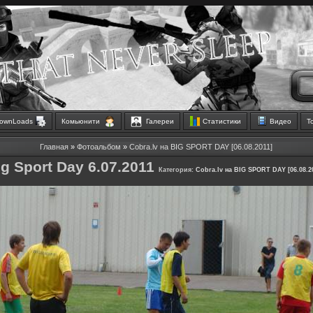
ownLoads
Комьюнити
Галереи
Статистики
Видео
Т
Главная
»
Фотоальбом
»
Cobra.lv на BIG SPORT DAY [06.08.2011]
ig Sport Day 6.07.2011
Категория:
Cobra.lv на BIG SPORT DAY [06.08.2