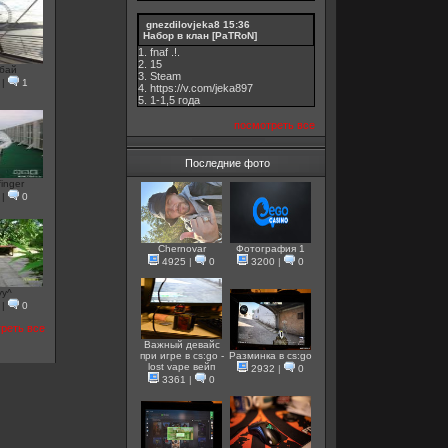
gnezdilovjeka8
15:36
Набор в клан [PaTRoN]
1. fnaf .!.
2. 15
бай
3. Steam
|
1
4. https://v.com/jeka897
5. 1-1,5 годa
посмотреть все
Последние фото
finger
|
0
Chernovar
Фотография 1
4925
|
0
3200
|
0
yy^
|
0
реть все
Важный девайс
при игре в cs:go -
Разминка в cs:go
lost vape вейп
2932
|
0
3361
|
0