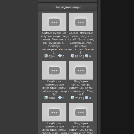
Последние видео
Самые смешные
Самые смешные
и тупые люди соц.
и тупые люди соц.
сетей. Вконтакте,
сетей. Вконтакте,
одноклассники,
одноклассники,
фейсбук,
фейсбук,
инстаграм. Часть
инстаграм. Часть
1.
2.
9244
|
0
8340
|
0
Подборка
Подборка
приколов про
приколов про
животных. Коты,
животных. Коты,
собаки и др. Угар
собаки и др. Угар
№1
№2
7099
|
0
7312
|
0
Подборка
Подборка
приколов про
приколов про
животных. Коты,
животных. Коты,
собаки и др. Угар
собаки и др. Угар