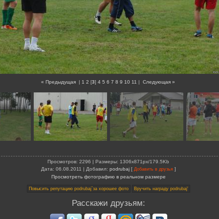
« Предыдущая
|
1
2
[
3
]
4
5
6
7
8
9
10
11
|
Следующая »
Просмотров
: 2296 |
Размеры
: 1306x871px/179.5Kb
Дата
: 06.08.2011 |
Добавил
:
podrubaj
[
]
Добавить в друзья
Просмотреть фотографию в реальном размере
Расскажи друзьям: