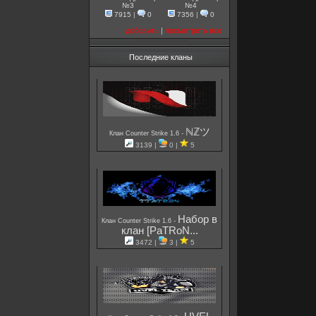
№3
№4
7915
|
0
7356
|
0
добавить
|
посмотреть все
Последние кланы
ℕℤツ
-
Клан Counter Strike 1.6
3139 |
0 |
5
Набор в
-
Клан Counter Strike 1.6
клан [PaTRoN...
3472 |
3 |
5