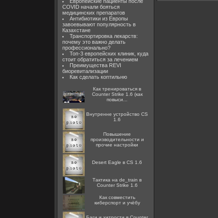
Европейские пациенты после
COVID начали бояться
медицинских препаратов
Антибиотики из Европы
завоевывают популярность в
Казахстане
Транспортировка лекарств:
почему это важно делать
профессионально?
Топ-3 европейских клиник, куда
стоит обратиться за лечением
Преимущества REVI
биоревитализации
Как сделать коптильню
Как тренироваться в
Counter Strike 1.6 (как
повыси...
Внутренне устройство CS
1.6
Повышение
производительности и
прочие настройки
Desert Eagle в CS 1.6
Тактика на de_train в
Counter Strike 1.6
Как совместить
киберспорт и учёбу
Баги и хитрости в Counter