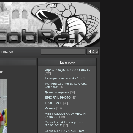
оп кланов
Категории
Игроки и админы CS.COBRA.LV
011]
[696]
Турниры counter strike 1.6
[13]
Турниры Counter Strike Global
Offensive
[36]
Девайсы игроков
[56]
EPIC FAIL PHOTO
[49]
TROLLFACE
[32]
Разное
[186]
MEET CS.COBRA.LV VECAKI
26.06.2011
[61]
Cobra.lv at skillz non pro v3
[10.07.2011]
[19]
Cobra.lv на BIG SPORT DAY