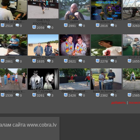
GHETTO
1ghed at escal...
vadon
TGamers| S...
подру
FOOTBALL...
2514
|
0
2991
|
0
2816
|
0
3263
2059
|
0
olovo
pfesk0 + scream
Urban_
Puuree Disene
V.I.P // 
2861
|
0
1635
|
3
2621
|
0
2278
|
0
1655
eadache asus k...
cK ^ s1xte4n
Ghetto_Football...
back to home [K...
melk
1539
|
0
3261
|
3
2426
|
0
2382
|
0
1565
добавить
|
посмот
алам сайта www.cobra.lv