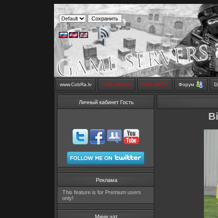
www.CobRa.lv
LIVE Stream
SMS SHOP
Форум
D
Личный кабинет Гость
B
Реклама
This feature is for Premium users
only!
Мини чат