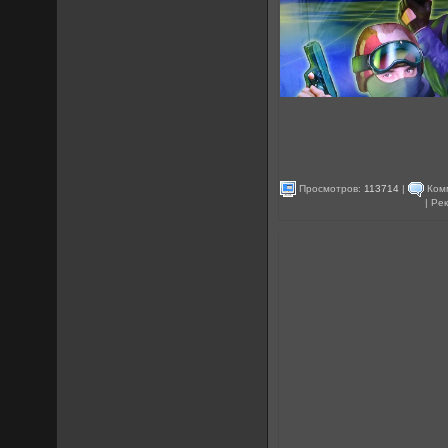
Просмотров:
113714
|
Ком
| Ре