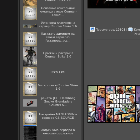
Counter Strike 1.6
Основные консольные
команды в игре Counter-
Strike:...
Установка плагинов на
сервер Counter Strike 1.6
Просмотров:
19303
|
Ком
Как стать админом на
Рек
своём сервере?
[установка acc...
Прыжки и распрыг в
Counter Strike 1.6
CS:S FPS
Читерство в Counter Strike
1.6
Гранаты [HE, Flashbang,
Smoke Grendade в
Counter S...
Настройка MANI ADMIN в
сервере CS:SOURCE
Запуск AMX сервера в
консольном режиме