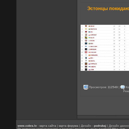
Эстонцы покидают
Просмотров:
112549
|
Ко
Рек
www.cobra.lv
-
карта сайта
|
карта форума
| Дизайн -
podrubaj
| Дизайн данно
По вопросам сотрудничества и рекламы пишите на почту
rusalex11@live.com