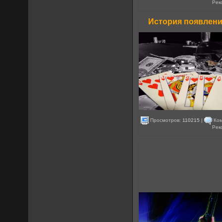
Рек
История появлени
Просмотров:
110215
|
Ком
Рек