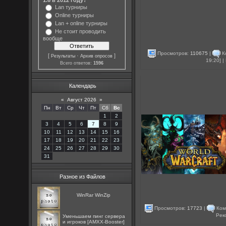
Lan турниры
Online турниры
Lan + online турниры
Не стоит проводить
вообще
Просмотров:
110675
|
К
[
·
]
Результаты
Архив опросов
19:20] 
Всего ответов:
1596
Календарь
«
Август 2026
»
Пн
Вт
Ср
Чт
Пт
Сб
Вс
1
2
3
4
5
6
7
8
9
10
11
12
13
14
15
16
17
18
19
20
21
22
23
24
25
26
27
28
29
30
31
Разное из Файлов
WinRar WinZip
Просмотров:
17723
|
Ком
Рек
Уменьшаем пинг сервера
и игроков [AMXX-Booster]