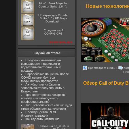
Hide'n Seek Maps for
Новые технологии
Counter Strike 1.6 h'...
HE карты для Counter
Strike 1.6 ( HE Maps
Download...
Создаем свой
CONFIG.CFG
посмотреть все
Случайная статья
Плодовый питомник: как
выращивают, прививают и
подготавливают саженцы к
Просмотров:
18663
|
Ком
продаже
Рек
Европейские пациенты после
COVID начали бояться
медицинских препаратов
Обзор Call of Duty 
Антибиотики из Европы
завоевывают популярность в
Казахстане
Транспортировка лекарств:
почему это важно делать
профессионально?
Топ-3 европейских клиник, куда
стоит обратиться за лечением
Преимущества REVI
биоревитализации
Как сделать коптильню
Тактика на de_dust2 в