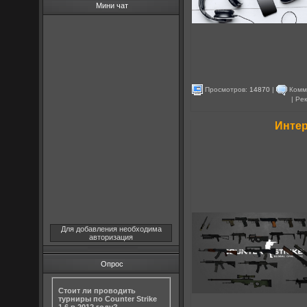
Мини чат
Просмотров:
14870
|
Комм
| Ре
Интер
Для добавления необходима
авторизация
Опрос
Стоит ли проводить
турниры по Counter Strike
1.6 в 2012 году?