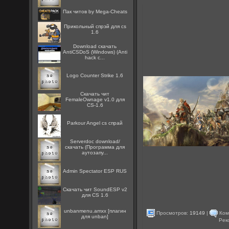
Пак читов by Mega-Cheats
Прикольный спрэй для cs
1.6
Download скачать
AntiCSDoS (Windows) (Anti
hack c...
Logo Counter Strike 1.6
Скачать чит
FemaleOwnage v1.0 для
CS-1.6
Parkour Angel cs спрай
Serverdoc download/
скачать (Программа для
аутозапу...
Admin Spectator ESP RUS
Скачать чит SoundESP v2
для CS 1.6
unbanmenu.amxx [плагин
Просмотров:
19149
|
Ком
для unban]
Рек