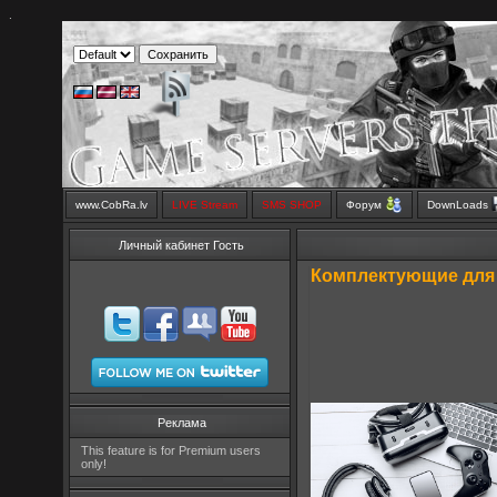
.
www.CobRa.lv
LIVE Stream
SMS SHOP
Форум
DownLoads
Личный кабинет Гость
Комплектующие для 
Реклама
This feature is for Premium users
only!