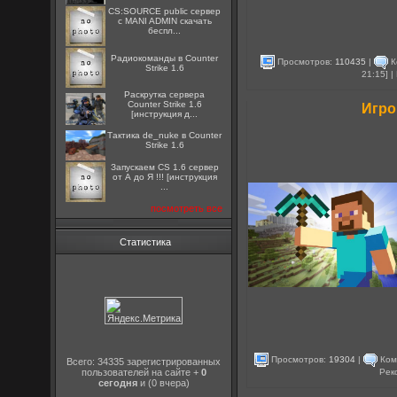
CS:SOURCE public сервер
с MANI ADMIN скачать
беспл...
Радиокоманды в Counter
Просмотров:
110435
|
К
Strike 1.6
21:15] 
Раскрутка сервера
Counter Strike 1.6
Игро
[инструкция д...
Тактика de_nuke в Counter
Strike 1.6
Запускаем CS 1.6 сервер
от А до Я !!! [инструкция
...
посмотреть все
Статистика
Просмотров:
19304
|
Ком
Всего: 34335 зарегистрированных
Рек
пользователей на сайте +
0
сегодня
и (0 вчера)