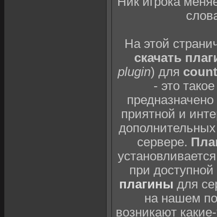
Ник игрока меня
слова
На этой страни
скачать плаг
plugin
) для
count
- это тако
предназначено 
приятной и инте
дополнительных 
сервере.
Плаг
установливается
при доступной
плагины
для се
на нашем п
возникают какие