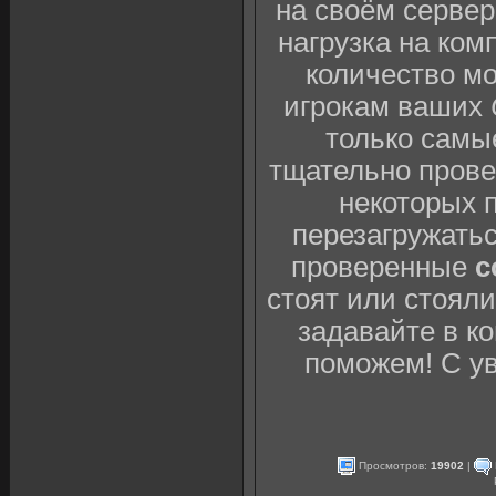
на своём сервер
нагрузка на ком
количество мо
игрокам ваших
только самы
тщательно провер
некоторых 
перезагружатьс
проверенные
c
стоят или стоял
задавайте в к
поможем! С у
Просмотров:
19902
|