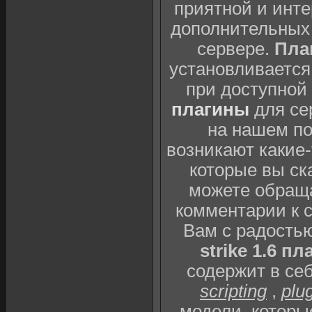
приятной и инте
дополнительных 
сервере.
Плаг
установливается
при доступной
плагины
для се
на нашем п
возникают какие
которые вы ск
можете обраща
комментарии к 
Вам с радость
strike 1.6 пл
содержит в себ
scripting
,
plu
модели
, котор