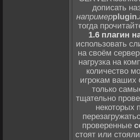
дописать наз
например
plugin
тогда прочитай
1.6 плагин н
использовать сл
на своём сервер
нагрузка на ком
количество мо
игрокам ваших
только самы
тщательно провер
некоторых 
перезагружатьс
проверенные
c
стоят или стоял