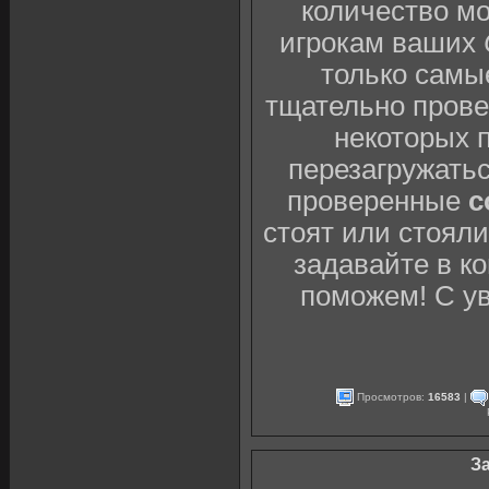
количество мо
игрокам ваших
только самы
тщательно провер
некоторых 
перезагружатьс
проверенные
c
стоят или стоял
задавайте в к
поможем! С у
Просмотров:
16583
|
З