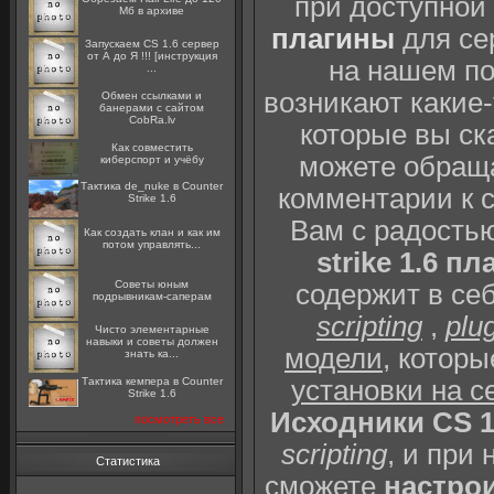
при доступной
Мб в архиве
плагины
для се
Запускаем CS 1.6 сервер
от А до Я !!! [инструкция
на нашем п
...
возникают какие
Oбмен ссылками и
банерами с сайтом
CobRa.lv
которые вы ск
Как совместить
можете обраща
киберспорт и учёбу
Тактика de_nuke в Counter
комментарии к 
Strike 1.6
Вам с радость
Как создать клан и как им
потом управлять...
strike 1.6 пл
Советы юным
содержит в себ
подрывникам-саперам
scripting
,
plu
Чисто элементарные
навыки и советы должен
модели
, котор
знать ка...
установки на с
Тактика кемпера в Counter
Strike 1.6
Исходники CS 1
посмотреть все
scripting
, и при
Статистика
сможете
настрои