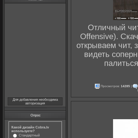
Отличный чит 
Offensive). Ска
открываем чит, 
видеть соперн
палиться
Просмотров:
14285
|
Для добавления необходима
авторизация
Опрос
Какой дизайн Cobra.lv
используете?
Стандартный