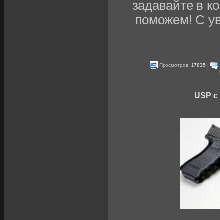
задавайте в к
поможем! С у
Просмотров:
17035
|
USP с 