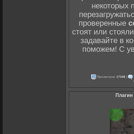
некоторых 
перезагружатьс
проверенные
c
стоят или стоял
задавайте в к
поможем! С у
Просмотров:
17348
|
Плагин