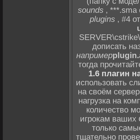
(папку с мод
sounds
, ***.sm
plugins
, #4 о
SERVER\cstrike\
дописать наз
например
plugin
тогда прочитай
1.6 плагин н
использовать сл
на своём сервер
нагрузка на ком
количество мо
игрокам ваших
только самы
тщательно провер