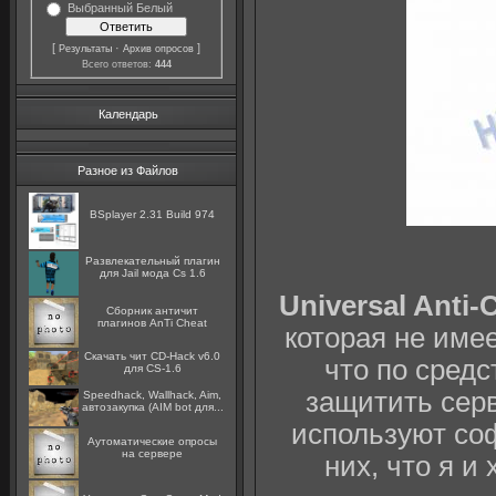
Выбранный Белый
[
·
]
Результаты
Архив опросов
Всего ответов:
444
Календарь
Разное из Файлов
BSplayer 2.31 Build 974
Развлекательный плагин
для Jail мода Cs 1.6
Universal Anti-
Сборник античит
плагинов AnTi Cheat
которая не имее
Скачать чит CD-Hack v6.0
что по сред
для CS-1.6
защитить серв
Speedhack, Wallhack, Aim,
автозакупка (AIM bot для...
используют соф
Аутоматические опросы
на сервере
них, что я и