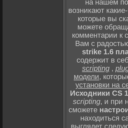
на нашем п
возникают какие
которые вы ск
можете обраща
комментарии к 
Вам с радость
strike 1.6 пл
содержит в себ
scripting
,
plu
модели
, котор
установки на с
Исходники CS 1
scripting
, и при
сможете
настрои
находиться с
выглядет следу