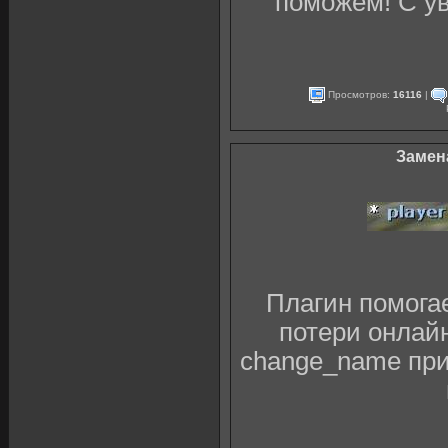
поможем! С у
Просмотров:
16116
|
Замена
Плагин помогае
потери онлайн
change_name при