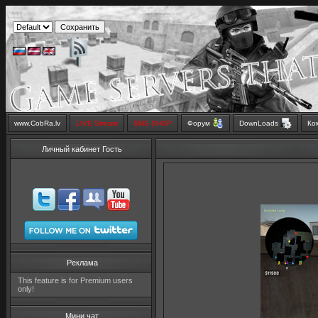
www.CobRa.lv
LIVE Stream
SMS SHOP
Форум
DownLoads
Ко
Личный кабинет Гость
Реклама
This feature is for Premium users
only!
Мини чат