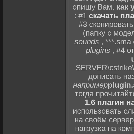
опишу Вам,
как 
: #1
скачать пла
#3 скопировать
(папку с мод
sounds
, ***.sm
plugins
, #4 о
SERVER\cstrike\
дописать наз
например
plugin
тогда прочитай
1.6 плагин н
использовать сл
на своём сервер
нагрузка на ком