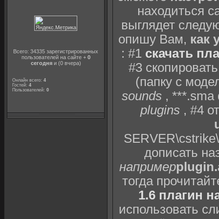
находиться с
выглядет следу
опишу Вам,
как 
: #1
скачать пла
Всего: 34335 зарегистрированных
пользователей на сайте +
0
сегодня
и (0 вчера)
#3 скопировать
(папку с мод
Онлайн всего:
4
Гостей:
4
Пользователей:
0
sounds
, ***.sm
plugins
, #4 о
SERVER\cstrike\
дописать наз
например
plugin
тогда прочитай
1.6 плагин н
использовать сл