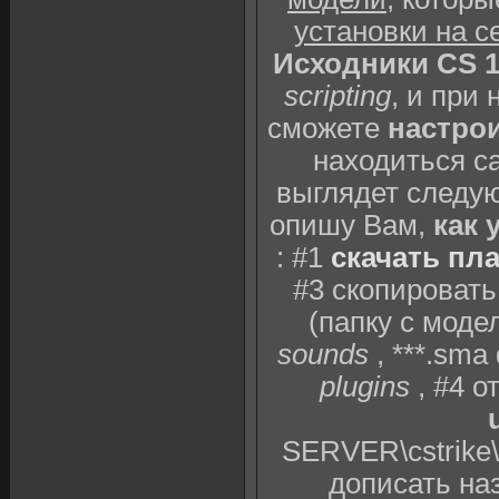
установки на с
Исходники CS 1
scripting
, и при
сможете
настрои
находиться с
выглядет следу
опишу Вам,
как 
: #1
скачать пла
#3 скопировать
(папку с мод
sounds
, ***.sm
plugins
, #4 о
SERVER\cstrike\
дописать наз