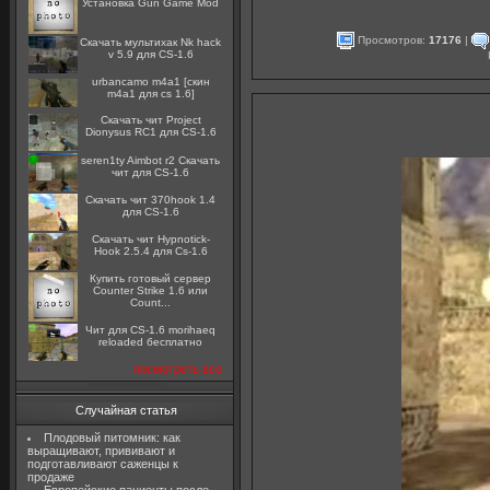
Установка Gun Game Mod
Просмотров:
17176
|
Скачать мультихак Nk hack
v 5.9 для CS-1.6
urbancamo m4a1 [скин
m4a1 для cs 1.6]
Скачать чит Project
Dionysus RC1 для CS-1.6
seren1ty Aimbot r2 Скачать
чит для CS-1.6
Скачать чит 370hook 1.4
для CS-1.6
Скачать чит Hypnotick-
Hook 2.5.4 для Cs-1.6
Купить готовый сервер
Counter Strike 1.6 или
Count...
Чит для CS-1.6 morihaeq
reloaded бесплатно
посмотреть все
Случайная статья
Плодовый питомник: как
выращивают, прививают и
подготавливают саженцы к
продаже