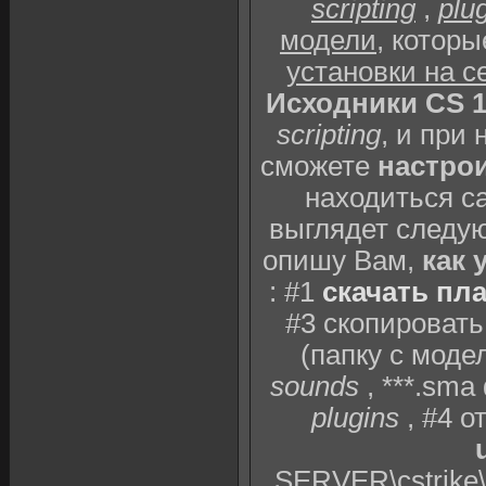
scripting
,
plu
модели
, котор
установки на с
Исходники CS 1
scripting
, и при
сможете
настрои
находиться с
выглядет следу
опишу Вам,
как 
: #1
скачать пла
#3 скопировать
(папку с мод
sounds
, ***.sm
plugins
, #4 о
SERVER\cstrike\