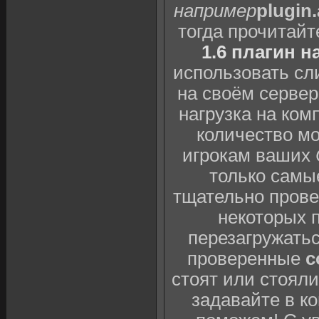
например
plugin
тогда прочитай
1.6 плагин н
использовать сл
на своём сервер
нагрузка на ком
количество мо
игрокам ваших
только самы
тщательно провер
некоторых 
перезагружатьс
проверенные
c
стоят или стоял
задавайте в к