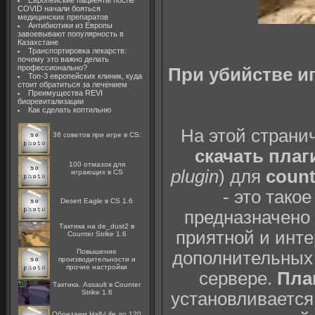
Европейские пациенты после
COVID начали бояться
медицинских препаратов
Антибиотики из Европы
завоевывают популярность в
Казахстане
Транспортировка лекарств:
почему это важно делать
профессионально?
При убийстве и
Топ-3 европейских клиник, куда
стоит обратиться за лечением
Преимущества REVI
биоревитализации
Как сделать коптильню
На этой страни
36 советов при игре в CS:
скачать плаг
100 отмазок для
plugin
) для
count
играющих в CS
- это тако
Desert Eagle в CS 1.6
предназначено 
Тактика на de_dust2 в
приятной и инте
Counter Strike 1.6
Повышение
дополнительных 
производительности и
прочие настройки
сервере.
Плаг
Тактика. Assault в Counter
Strike 1.6
установливается
Обрезаем Half-Life до 120