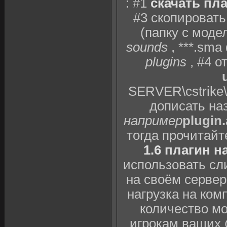
: #1
скачать пла
#3 скопировать
(папку с мод
sounds
, ***.sm
plugins
, #4 о
SERVER\cstrike\
дописать наз
например
plugin
тогда прочитай
1.6 плагин н
использовать сл
на своём сервер
нагрузка на ком
количество мо
игрокам ваших