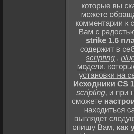
которые вы ск
можете обраща
комментарии к 
Вам с радость
strike 1.6 пл
содержит в себ
scripting
,
plu
модели
, котор
установки на с
Исходники CS 1
scripting
, и при
сможете
настрои
находиться с
выглядет следу
опишу Вам,
как 