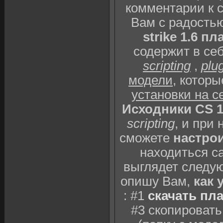
комментарии к 
Вам с радость
strike 1.6 пл
содержит в себ
scripting
,
plu
модели
, котор
установки на с
Исходники CS 1
scripting
, и при
сможете
настрои
находиться с
выглядет следу
опишу Вам,
как 
: #1
скачать пла
#3 скопировать