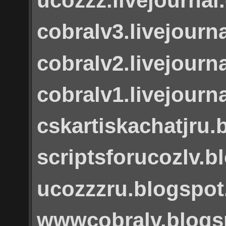
ucozzz.livejourna
cobralv3.livejourn
cobralv2.livejourn
cobralv1.livejourn
cskartiskachatjru
scriptsforucozlv.
ucozzzru.blogspo
wwwcobralv.blogs