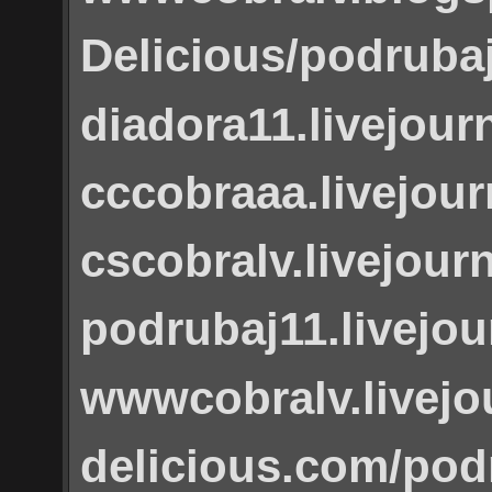
Delicious/podruba
diadora11.livejour
cccobraaa.livejou
cscobralv.livejour
podrubaj11.livejo
wwwcobralv.livejo
delicious.com/pod