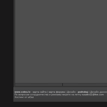
www.cobra.lv
-
карта сайта
|
карта форума
| Дизайн -
podrubaj
| Дизайн данно
По вопросам сотрудничества и рекламы пишите на почту
rusalex11@live.com
Хостинг от
uCoz