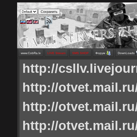
www.CobRa.lv
LIVE Stream
SMS SHOP
Форум
DownLoads
http://csllv.livejou
http://otvet.mail.r
http://otvet.mail.r
http://otvet.mail.r