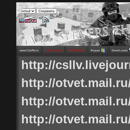
www.CobRa.lv
LIVE Stream
SMS SHOP
Форум
DownLoads
http://csllv.livejou
http://otvet.mail.r
http://otvet.mail.r
http://otvet.mail.r