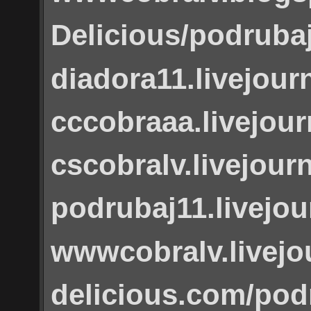
Delicious/podruba
diadora11.livejour
cccobraaa.livejou
cscobralv.livejour
podrubaj11.livejo
wwwcobralv.livejo
delicious.com/pod