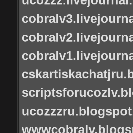
ucozzz.livejourna
cobralv3.livejourn
cobralv2.livejourn
cobralv1.livejourn
cskartiskachatjru
scriptsforucozlv.
ucozzzru.blogspo
wwwcobralv.blogs