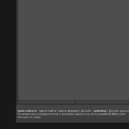
www.cobra.lv
-
карта сайта
|
карта форума
| Дизайн -
podrubaj
| Дизайн данно
По вопросам сотрудничества и рекламы пишите на почту
rusalex11@live.com
Хостинг от
uCoz