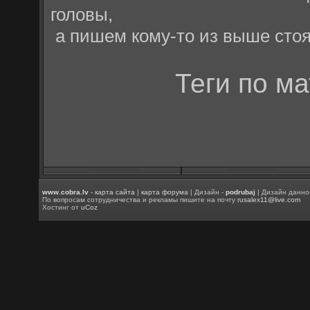
головы,
а пишем кому-то из выше стоя
Теги по м
www.cobra.lv
-
карта сайта
|
карта форума
| Дизайн -
podrubaj
| Дизайн данно
По вопросам сотрудничества и рекламы пишите на почту
rusalex11@live.com
Хостинг от
uCoz