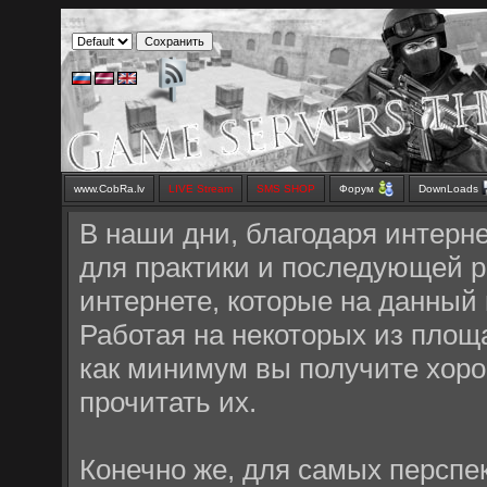
www.CobRa.lv
LIVE Stream
SMS SHOP
Форум
DownLoads
В наши дни, благодаря интерн
для практики и последующей р
интернете, которые на данный
Работая на некоторых из площа
как минимум вы получите хоро
прочитать их.
Конечно же, для самых перспе