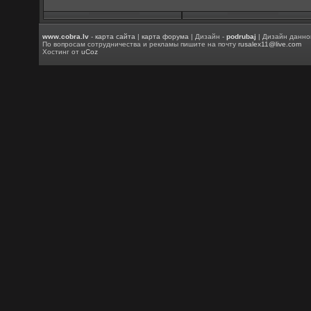
www.cobra.lv
-
карта сайта
|
карта форума
| Дизайн -
podrubaj
| Дизайн данно
По вопросам сотрудничества и рекламы пишите на почту
rusalex11@live.com
Хостинг от
uCoz