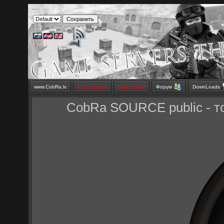
www.CobRa.lv
LIVE Stream
SMS SHOP
Форум
DownLoads
CobRa SOURCE public - тож