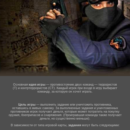
Основная
идея игры
— противостояние двух команд — террористов
(T) и контртеррористов (CT). Каждый игрок при входе в игру выбирает
команду, за которую он хочет играть.
Цель игры
— выполнить задание или уничтожить противника,
оставшись в живых самому. За выполненные задания и уничтоженных
противников игрок получает деньги, которые может потратить на покупку
оружия, боеприпасов и снаряжения. (Проигравшая команда также получает
деньги, но существенно меньше).
В зависимости от типа игровой карты,
задания
могут быть следующими: