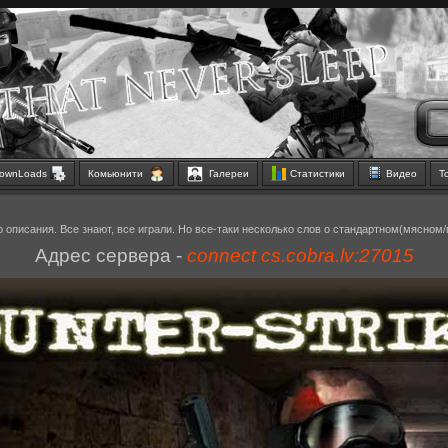
ownLoads
Комьюнити
Галереи
Статистики
Видео
Т
 описания. Все знают, все играли. Но все-таки несколько слов о стандартном(мясном
Адрес сервера -
connect cs.cobra.lv:27015