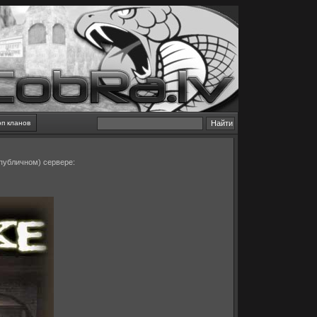
оп кланов
/публичном) сервере: