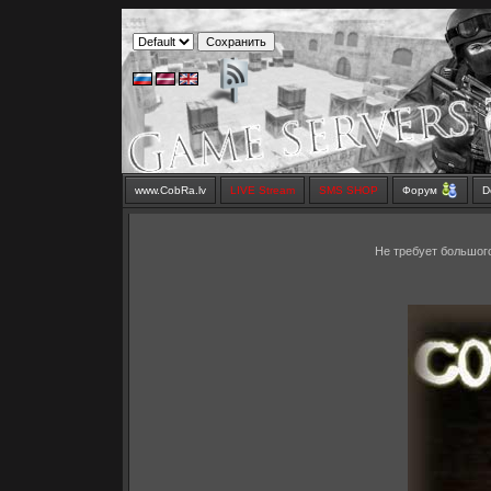
www.CobRa.lv
LIVE Stream
SMS SHOP
Форум
D
Не требует большого