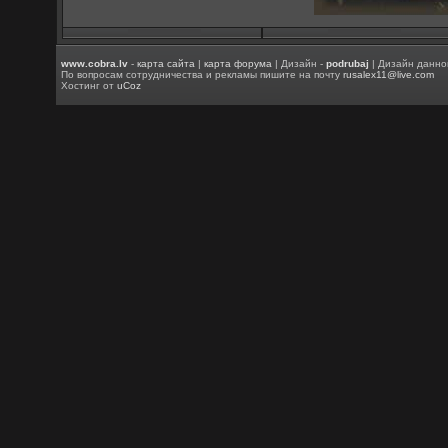
www.cobra.lv
-
карта сайта
|
карта форума
| Дизайн -
podrubaj
| Дизайн данно
По вопросам сотрудничества и рекламы пишите на почту
rusalex11@live.com
Хостинг от
uCoz