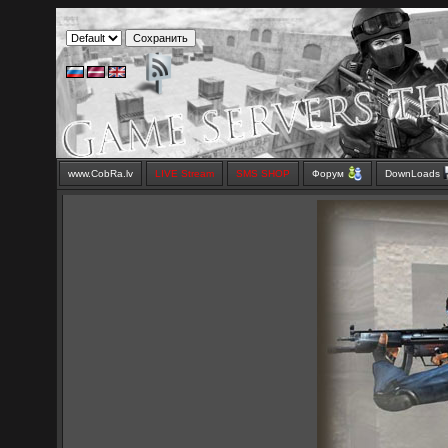
www.CobRa.lv
LIVE Stream
SMS SHOP
Форум
DownLoads