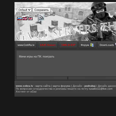
www.CobRa.lv
LIVE Stream
SMS SHOP
Форум
DownLoads
Мини игры на ПК
:
поиграть
www.cobra.lv
-
карта сайта
|
карта форума
| Дизайн -
podrubaj
| Дизайн данно
По вопросам сотрудничества и рекламы пишите на почту
rusalex11@live.com
Хостинг от
uCoz