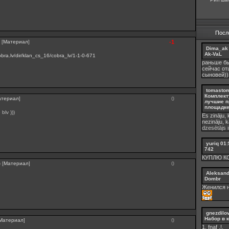
Посл
[
Материал
]
-1
Dima_ak
Ak-VaL
cobra.lv/dir/klan_cs_16/cobra_lv/1-1-0-671
раньше бы
сейчас от
сыновей))
tomasto
Комплект
атериал
]
0
лучшие п
площадке 
 blv )))
Es zināju, 
nezināju, 
dzesētājs i
yuriq
01:
742
КУПЛЮ К
[
Материал
]
0
)
Aleksan
Dombr
Женился н
gnezdilo
Набор в 
Материал
]
0
1. fnaf .!.