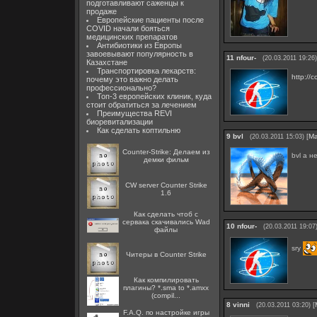
подготавливают саженцы к
продаже
Европейские пациенты после
COVID начали бояться
медицинских препаратов
Антибиотики из Европы
завоевывают популярность в
11
nfour-
(20.03.2011 19:26)
Казахстане
Транспортировка лекарств:
http://
почему это важно делать
профессионально?
Топ-3 европейских клиник, куда
стоит обратиться за лечением
Преимущества REVI
биоревитализации
Как сделать коптильню
9
bvl
[
М
(20.03.2011 15:03)
Counter-Strike: Делаем из
bvl а не
демки фильм
CW server Counter Strike
1.6
Как сделать чтоб с
сервака скачивались Wad
10
nfour-
(20.03.2011 19:07
файлы
sry
Читеры в Counter Strike
Как компилировать
плагины? *.sma to *.amxx
(compil...
8
vinni
[
(20.03.2011 03:20)
F.A.Q. по настройке игры