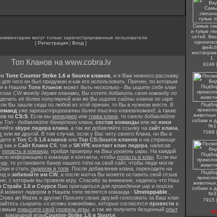
Самые см
и тупые лю
сетей. Вко
комментарии могут только зарегистрированные пользователи.
одноклас
[
Регистрация
|
Вход
]
фейсб
инстаграм
1.
Топ Кланов на www.cobra.lv
9249
ем
Топе Counter Strike 1.6 и Source кланов
, и я Вам немного расскажу
 для чего он был придуман и как его использовать. Причин, по которым
ся в Нашем
Топе Кланов
может быть несколько -
Вы ищите себе клан
исках CW между двумя кланами
, Вы хотите
добавить свою команду по
делать её более популярной или же Вы
ищите сайты кланов по игре
сли Вы зашли сюда по любой из этой причин, то Вы в нужном месте. В
Подбо
приколо
Команд
уже
зарегистрированны более тысячи кланов/команд
, а также
животных.
нов по
CS:S
. Если вы
менеджер
или
глава клана
, то смело
добавляйте
собаки и д
ш Топ
-
добавляйте банер/лого клана
,
состав команды
или же
ники
№1
вляйте
skype лидера клана
, а так же добавляйте ссылку на
сайт клана
,
7099
z
или же другой. В том случае, если у Вас нету своего Клана, но Вы в
йдите в
Топ C-S 1.6 кланов
или
Top CS:Source кланов
и на
странице
те
как и
Сайт Клана CS
, так и
SKYPE контакт клан лидера
, написав
е
попасть в команду
, пройдя
проверку на Ваш уровень игры
. На каждой
 всю информацию о команде и контакты, чтобы
попасть в клан
. Если вы
ду, то установите банер нашего топа на свой сайт, чтобы люди могли
Клан
и стать
лидером в топе
. После добавления клана, переходите на
Подбо
анд и
забивайте им CW
, а после матча Вы можете оставить свой отзыв
приколо
не, с которым вы провели игру. Спасибо за внимание, надеюсь что Наш
животных.
 Страйк 1.6 и Соурсе
Вам пригодиться для
проведения игр
и
поиска
собаки и д
ый момент лидером в Нашем топе является команда -
Unstoppable
,
№3
Cross an Rozes
и другие! Просите своих друзей голосовать за Ваш клан
7915
арайтесь
сыграть со всеми командами
, которые согласятся
провести с
 самым
повысите свой уровень игры
, а так же получите безценный
опыт
до
командной игры
Counter-Strike 1.6 и Source
.