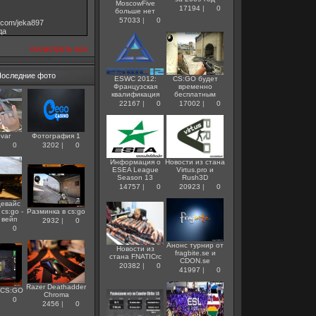
MoscowFive
17194
|
0
больше нет
57033
|
0
v.com/jeka897
дa
посмотреть все
Последние фото
ESWC 2012:
CS:GO будет
Французская
временно
квалификация
бесплатным
22167
|
0
17002
|
0
var
Фотография 1
|
0
3202
|
0
Информация о
Новости из стана
ESEA League
Virtus.pro и
Season 13
Rush3D
14757
|
0
20923
|
0
евайс
cs:go -
Разминка в cs:go
e вейп
2932
|
0
|
0
Анонс турнир от
Новости из
fragbite.se и
стана FNATICrc
СDON.se
20382
|
0
41997
|
0
Razer Deathadder
 CS:GO
Chroma
|
0
2456
|
0