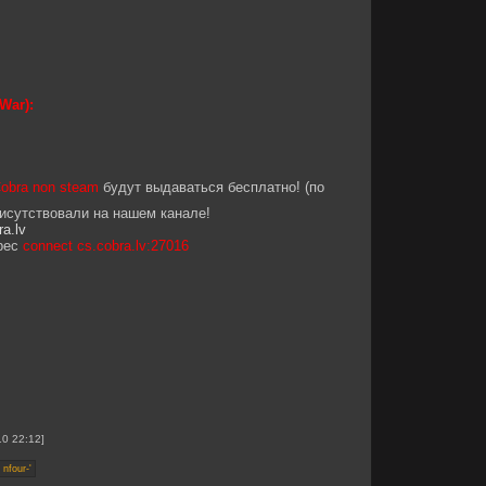
War):
obra non steam
будут выдаваться бесплатно! (по
рисутствовали на нашем канале!
ra.lv
рес
connect cs.cobra.lv:27016
10 22:12]