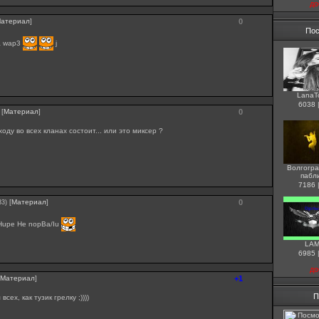
до
атериал
]
0
Пос
а wар3
j
LanaT
6038
[
Материал
]
0
оду во всех кланах состоит... или это миксер ?
Волгогра
пабл
7186
[
Материал
]
0
33)
Hupe He nopBa/Iu
LA
6985
до
Материал
]
+1
П
всех, как тузик грелку ;))))