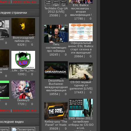
бавить
|
посмотреть все
ESL Baltics:
Techlabs Cup UA
послезавтра -
2012 [LIVE]
вторая
ледние странички
квалификация !
25086
|
0
17780
|
0
Волгоградский
ool
паблик (Ак...
|
0
Официальный
Пять
6328
|
0
анонс ESL Baltics:
составляющих
старт сезона в
про геймера
эти выходные!
18245
|
0
20664
|
0
дский
.:Life:. Do^It_| ko...
ик
7200
|
0
|
0
DreamHack
CS:GO первый
Bucharest:
турнир от
международная
gamesnet [LIVE]
квалификация
17443
|
0
19554
|
0
M
DeekeyS
|
0
7720
|
0
бавить
|
посмотреть все
EMS Winter 2012:
оследние видео
Кибер-шоу "The
латвийские
Panel" от fnatic
отборы по CS:GO
и LoL
35928
|
0