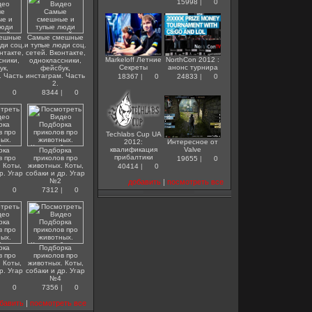
15998
|
0
ешные
Самые смешные
ди соц.
и тупые люди соц.
нтакте,
сетей. Вконтакте,
Markeloff Летние
NorthCon 2012 :
сники,
одноклассники,
Секреты
анонс турнира
ук,
фейсбук,
. Часть
инстаграм. Часть
18367
|
0
24833
|
0
2.
|
0
8344
|
0
Techlabs Cup UA
2012:
Интересное от
квалификация
Valve
рка
Подборка
прибалтики
в про
приколов про
19655
|
0
 Коты,
животных. Коты,
40414
|
0
р. Угар
собаки и др. Угар
№2
добавить
|
посмотреть все
|
0
7312
|
0
рка
Подборка
в про
приколов про
 Коты,
животных. Коты,
р. Угар
собаки и др. Угар
№4
|
0
7356
|
0
бавить
|
посмотреть все