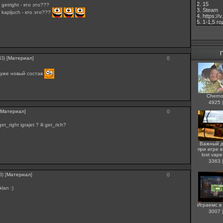
2. 15
 getright - кто это???
3. Steam
v kapljuch - кто это???
4. https://
5. 1-1,5 го
[
Материал
]
0
43)
 уже новый состав
Cherno
4925
Материал
]
0
et_right igrajet ? ili get_rich?
Важный д
при игре в 
lost vap
3363
[
Материал
]
0
3)
lan :)
Играемс в
3007