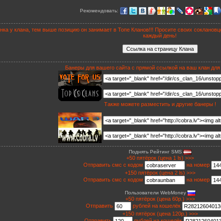
Рекомендовать:
ка у клана, тем выше позицию он занимает в Топе Кланов!!! Просите своих соклановц
каждый день!
Банеры для вашего сайта с прямой ссылкой на ваш клан для
Также можете разместить и другие банеры !
Поднять Рейтинг SMS
+50 пятёрок (цена 1 ls) >>>
Отправить смс с кодом
на номер
+150 пятёрок (цена 2 ls) >>>
Отправить смс с кодом
на номер
Пользователи WebMoney
+50 пятёрок (цена 60р.) >>>
Отправить
рублей на кошелёк
+150 пятёрок (цена 120р.) >>>
Отправить
рублей на кошелёк