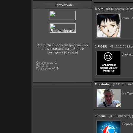
Статистика
4
Aim
[
М
(15.12.2010 01:15)
клан н
Всего: 34335 зарегистрированных
3
FiGER
(03.12.2010 18:31)
пользователей на сайте +
0
сегодня
и (0 вчера)
Аим пах
Онлайн всего:
1
Гостей:
1
Пользователей:
0
2
podrubaj
(17.11.2010 07:
Ha Typ
1
nfour-
[
(11.11.2010 22:24)
Порвем 