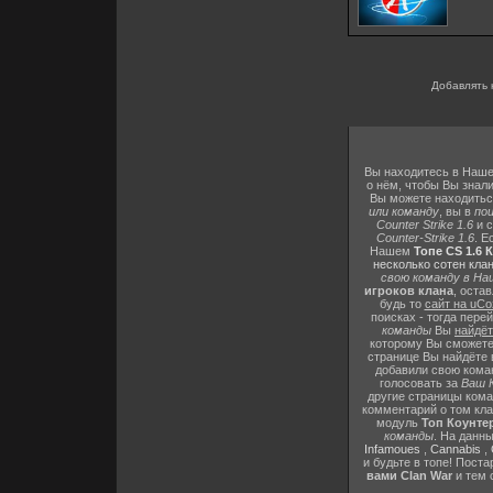
Добавлять 
Вы находитесь в Наш
о нём, чтобы Вы знали
Вы можете находить
или команду
, вы в
по
Counter Strike 1.6
и с
Counter-Strike 1.6
. Е
Нашем
Топе CS 1.6 
несколько сотен кла
свою команду в На
игроков клана
, оста
будь то
сайт на uCo
поисках - тогда пере
команды
Вы
найдё
которому Вы сможет
странице Вы найдёте
добавили свою коман
голосовать за
Ваш 
другие страницы ком
комментарий о том кла
модуль
Топ Коунтер
команды
. На данн
Infamoues
,
Cannabis
,
и будьте в топе! Пост
вами Clan War
и тем