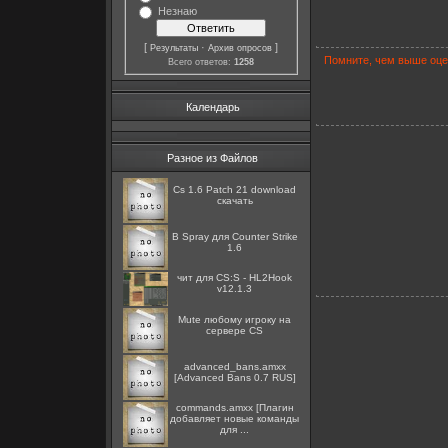
Незнаю
[
·
]
Результаты
Архив опросов
Помните, чем выше оцен
Всего ответов:
1258
Календарь
Разное из Файлов
Cs 1.6 Patch 21 download
скачать
B Spray для Counter Strike
1.6
чит для CS:S - HL2Hook
v12.1.3
Mute любому игроку на
сервере CS
advanced_bans.amxx
[Advanced Bans 0.7 RUS]
commands.amxx [Плагин
добавляет новые команды
для ...