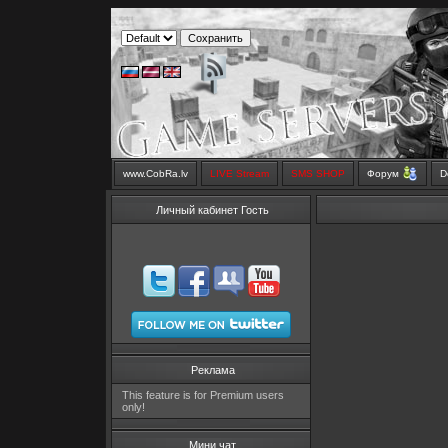
www.CobRa.lv
LIVE Stream
SMS SHOP
Форум
D
Личный кабинет Гость
Реклама
This feature is for Premium users
only!
Мини чат