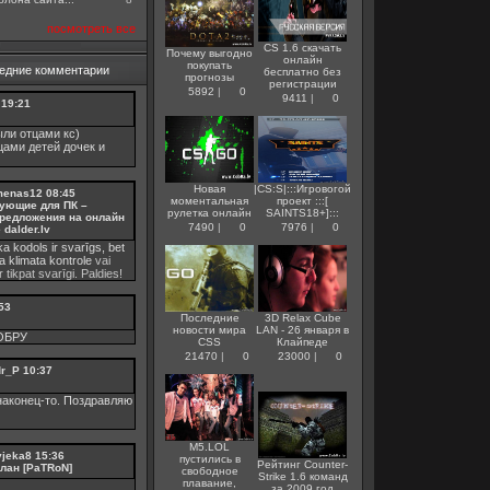
посмотреть все
CS 1.6 скачать
Почему выгодно
онлайн
покупать
едние комментарии
бесплатно без
прогнозы
регистрации
5892
|
0
9411
|
0
19:21
ли отцами кс)
цами детей дочек и
Новая
|CS:S|:::Игровогой
menas12
08:45
моментальная
проект :::[
ующие для ПК –
рулетка онлайн
SAINTS18+]:::
редложения на онлайн
7490
|
0
7976
|
0
dalder.lv
ka kodols ir svarīgs, bet
ka
klimata kontrole
vai
r tikpat svarīgi. Paldies!
53
Последние
3D Relax Cube
новости мира
LAN - 26 января в
ОБРУ
CSS
Клайпеде
21470
|
0
23000
|
0
dr_P
10:37
аконец-то. Поздравляю
M5.LOL
vjeka8
15:36
пустились в
Рейтинг Counter-
клан [PaTRoN]
свободное
Strike 1.6 команд
плавание,
за 2009 год