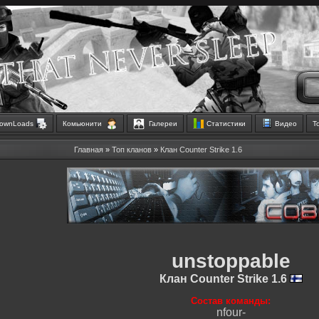
ownLoads
Комьюнити
Галереи
Статистики
Видео
Т
Главная
»
Топ кланов
»
Клан Counter Strike 1.6
unstoppable
Клан Counter Strike 1.6
Состав команды:
nfour-