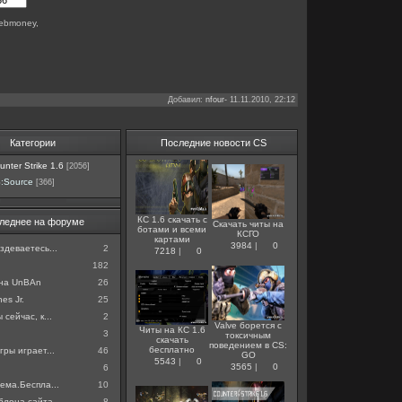
webmoney,
Добавил
:
nfour-
11.11.2010, 22:12
Категории
Последние новости CS
nter Strike 1.6
[2056]
:Source
[366]
КС 1.6 скачать с
леднее на форуме
Скачать читы на
ботами и всеми
КСГО
картами
3984
|
0
здеваетесь...
2
7218
|
0
182
 на UnBAn
26
es Jr.
25
 сейчас, к...
2
Valve борется с
Читы на КС 1.6
3
токсичным
скачать
поведением в CS:
бесплатно
гры играет...
46
GO
5543
|
0
3565
|
0
6
ема.Беспла...
10
лона сайта...
8