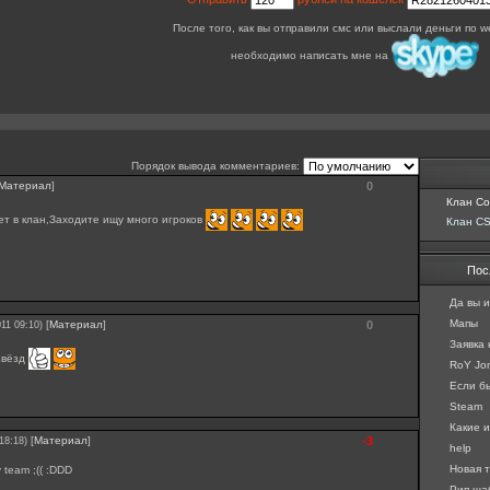
После того, как вы отправили смс или выслали деньги по 
необходимо написать мне на
Порядок вывода комментариев:
Материал
]
0
Клан Cou
яет в клан,Заходите ищу много игроков
Клан CS
Пос
Да вы и
Мапы
[
Материал
]
0
011 09:10)
Заявка
звёзд
RoY Jon
Если бы
Steam
Какие и
[
Материал
]
-3
18:18)
help
Новая т
 team ;(( :DDD
Рип шаб