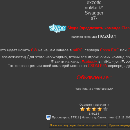
exzot!c
noMack^
Swagger
s7-
Skype (предложить команде Clan
nezdan
Капитан команды:
кто будет искать
CW
на нашем канале в
mIRC
, сервера
Cobra EAC
или
C
возможности) Для этого необходимо, чтобы все игроки обеих команд п
# зайти на канал
#cobra.lv
в mIRC -
join #cob
Так же разогреться всей командой можно на
CSDM FFA
сервере, ад
Обьявление :
Web Клана :
http://cobra.lv/
Оцените наш клан :)
3.9
/
194
Просмотров:
17511
|
Новость добавил
:
nfour-
[11.11.20