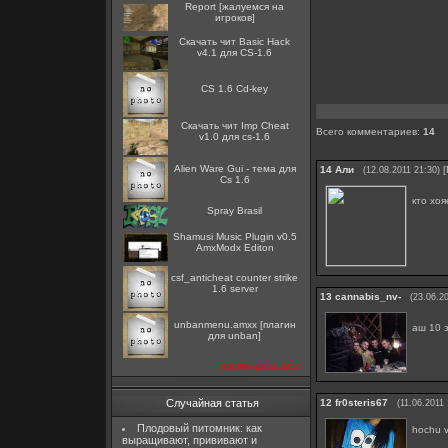
Report [жалуемся на
игроков]
Скачать чит Basic Hack
v4.1 для CS-1.6
CS 1.6 Cd-key
Скачать чит Imp Cheat
Всего комментариев
:
14
v1.0 для cs-1.6
Alien Ware Gui - тема для
14
Али
[
(12.08.2011 21:30)
Cs 1.6
кто хо
Spray Brasil
Shamusi Music Plugin v0.5
AmxModx Editon
csf_anticheat counter strike
1.6 server
13
cannabis_nv-
(23.06.2
unbanmenu.amxx [плагин
аш 10 
для unban]
посмотреть все
12
fr0steris67
Случайная статья
(11.06.2011 
Плодовый питомник: как
hochu v
выращивают, прививают и