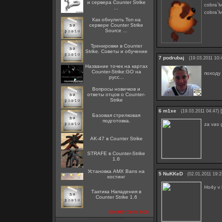
и сервера Counter Strike
cobra`lv
...
cobra`l
Как обнулить Топ на
сервере Counter Strike
Source ...
Тренировки в Counter
Strike. Советы и обучение
7
podrubaj
(19.03.2011 10:
Название точек на картах
Counter-Strike:GO на
походу
русс...
Вопросы новичков и
ответы отцов о Counter-
Strike
6
m1xe
[
(19.03.2011 04:47)
Базовая стрелковая
подготовка.
za vas g
AK-47 в Counter Strike
STRAFE в Counter-Strike
1.6
Установка AMX Bans на
5
NuKKeD
(02.01.2011 19:2
хостинг
Ho4y v k
Тактика Нападения в
Counter Strike 1.6
посмотреть все