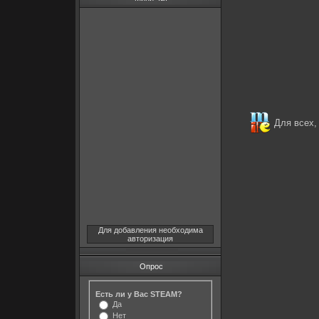
Для всех, 
Для добавления необходима
авторизация
Опрос
Есть ли у Вас STEAM?
Да
Нет