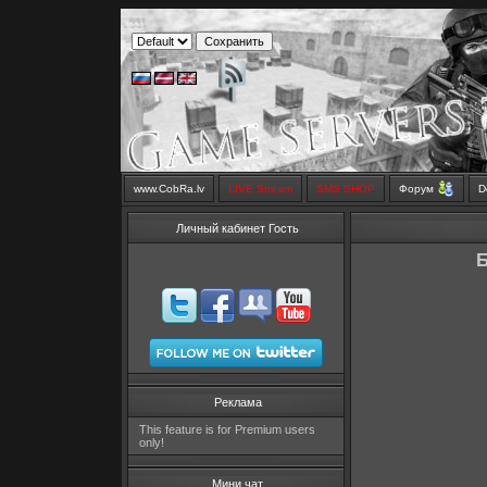
www.CobRa.lv
LIVE Stream
SMS SHOP
Форум
D
Личный кабинет Гость
Б
Реклама
This feature is for Premium users
only!
Мини чат