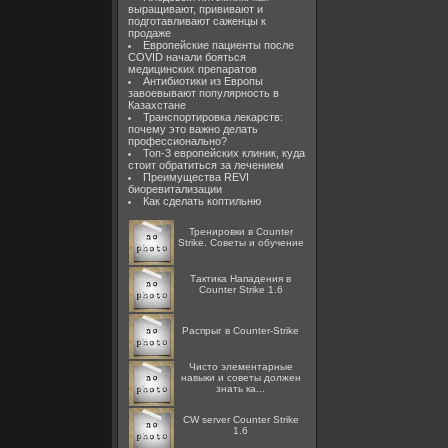
выращивают, прививают и
подготавливают саженцы к
продаже
Европейские пациенты после
COVID начали бояться
медицинских препаратов
Антибиотики из Европы
завоевывают популярность в
Казахстане
Транспортировка лекарств:
почему это важно делать
профессионально?
Топ-3 европейских клиник, куда
стоит обратиться за лечением
Преимущества REVI
биоревитализации
Как сделать коптильню
Тренировки в Counter
Strike. Советы и обучение
Тактика Нападения в
Counter Strike 1.6
Распрыг в Counter-Strike
Чисто элементарные
навыки и советы должен
знать ка...
CW server Counter Strike
1.6