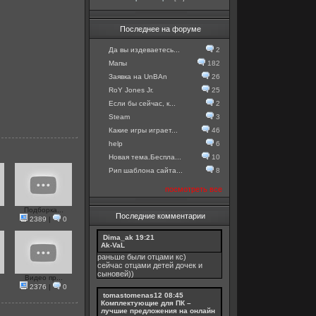
Последнее на форуме
Да вы издеваетесь...
2
Мапы
182
Заявка на UnBAn
26
RoY Jones Jr.
25
Если бы сейчас, к...
2
Steam
3
Какие игры играет...
46
help
6
Новая тема.Беспла...
10
Рип шаблона сайта...
8
посмотреть все
Подборка...
Последние комментарии
2389
|
0
Dima_ak
19:21
Ak-VaL
раньше были отцами кс)
сейчас отцами детей дочек и
сыновей))
Видео пр...
2376
|
0
tomastomenas12
08:45
Комплектующие для ПК –
лучшие предложения на онлайн