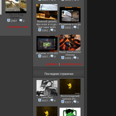
Top 10 Frag
..
Highligh...
2567
|
2
Важный девайс
при игре в cs:go -
Разминка в cs:go
посмотреть все
lost vape вейп
2932
|
0
3361
|
0
Razer Deathadder
Играемс в CS:GO
Chroma
3007
|
0
2455
|
0
добавить
|
посмотреть все
Последние странички
Волгоградский
LanaTool
паблик (Ак...
6037
|
0
6327
|
0