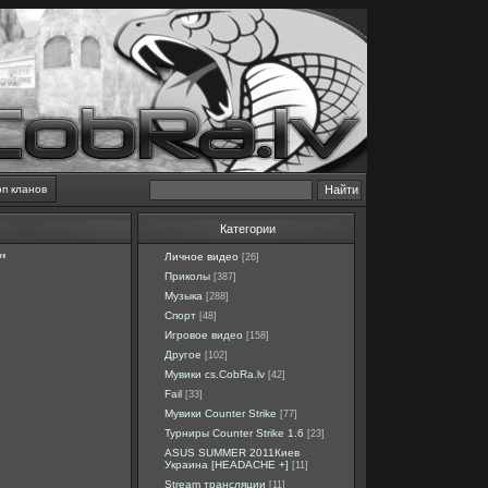
оп кланов
Категории
"
Личное видео
[26]
Приколы
[387]
Музыка
[288]
Спорт
[48]
Игровое видео
[158]
Другое
[102]
Мувики cs.CobRa.lv
[42]
Fail
[33]
Мувики Counter Strike
[77]
Турниры Counter Strike 1.6
[23]
ASUS SUMMER 2011Киев
Украина [HEADACHE +]
[11]
Stream трансляции
[11]