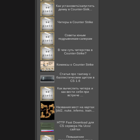
Как установить\запустить
демку в Counter-Strik...
Читеры в Counter Strike
Советы юным
подрывникам-саперам
В чем суть читерства в
Counter-Strike?
Комиксы о Counter Strike
Статья про тактику с
баллистическим щитом в
CS 1.6
Как вычислить читера и
как вести себя при
встрече ...
Названия мест на картах
[dd2, nuke, inferno, train...
HTTP Fast Download для
CS сервера На Ucoz
сайтах
Повышение