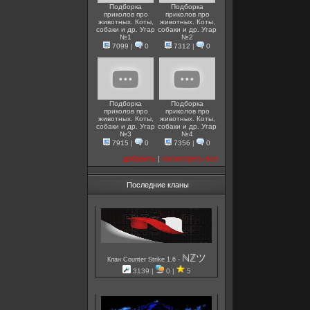
Подборка
Подборка
приколов про
приколов про
животных. Коты,
животных. Коты,
собаки и др. Угар
собаки и др. Угар
№1
№2
7099
|
0
7312
|
0
Подборка
Подборка
приколов про
приколов про
животных. Коты,
животных. Коты,
собаки и др. Угар
собаки и др. Угар
№3
№4
7915
|
0
7356
|
0
добавить
|
посмотреть все
Последние кланы
ℕℤツ
-
Клан Counter Strike 1.6
3139 |
0 |
5