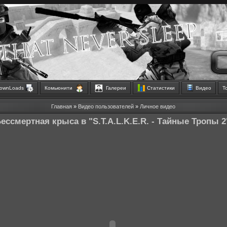
ownLoads
Комьюнити
Галереи
Статистики
Видео
Т
Главная
»
Видео пользователей
»
Личное видео
ессмертная крыса в "S.T.A.L.K.E.R. - Тайные Тропы 2