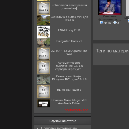
unbanmenu.amxx [плагин
для unban]
Смешные
Скачать чит nOtak-mini для
Ме
фрагменты пр...
CS-1.6
3116
|
4
FNATIC.cfg 2011
Biergarten Hook v1
Теги по матери
ZZ TOP - Love Against The
Wall
Аутоматическое
выключение CS 1.6
сервера через уст...
Скачать чит Project
Dionysus RC1 для CS-1.6
HL Media Player 3
Shamusi Music Plugin v0.5
AmxModx Editon
посмотреть все
Случайная статья
Плодовый питомник: как