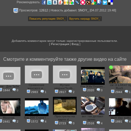
Рекомендовать:
Просмотров:
12612
|
Новость добавил
:
SNOY_
[04.07.2012 19:48]
Добавлять комментарии могут только зарегистрированные пользователи.
[
Регистрация
|
Вход
]
Смотрите и комментируйте также другие видео на сайте
Сравнение
Жуткие
cw -3 s AK47 b
икк - Для Тебя.
Pra (Killa'Gramm...
женского и...
аварии/Terrib...
RusS...
1844
|
0
2020
|
0
2983
|
1
2817
|
2
2944
|
1
Прострелы на
вот так делают
Maserati
Гуф 200 Строк \ ...
Mam day sotku
карте d...
прико...
2441
|
2
1572
|
4
1891
|
4
2723
|
0
2516
|
4