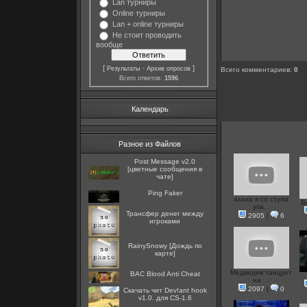
Lan турниры
Online турниры
Lan + online турниры
Не стоит проводить
вообще
[
·
]
Результаты
Архив опросов
Всего комментариев
:
0
Всего ответов:
1596
Календарь
Разное из Файлов
Post Message v2.0
[цветные сообщения в
чате]
Ping Faker
ахаха я со стула
В
упа...
Трансфер денег между
2905
|
6
игроками
RainySnowy [Дождь по
карте]
Медведев танцует
BAC Blood Anti Cheat
на ...
2097
|
0
Скачать чит Dev!ant hook
v1.0. для CS-1.6