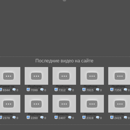
Последние видео на сайте
Самые см...
Подборка...
Подборка...
Подборка...
Подборка...
8344
|
0
7099
|
0
7312
|
0
7915
|
0
7356
|
0
Приколы ...
Подборка...
Приколы ...
Приколы ...
Приколы ...
2378
|
0
2260
|
0
2407
|
0
2319
|
0
2415
|
0