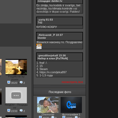
площадке dalder.lv
Es zināju, ka kodols ir svarīgs, bet
nezināju, ka
klimata kontrole
vai
dzesētājs ir tikpat svarīgi. Paldies!
yuriq
01:53
742
КУПЛЮ КОБРУ
Aleksandr_P
10:37
Dombr
Женился наконец-то. Поздравляю
gnezdilovjeka8
15:36
Набор в клан [PaTRoN]
1. fnaf .!.
2. 15
3. Steam
4. https://v.com/jeka897
5. 1-1,5 годa
y
FragMovie by
joystic...
посмотреть все
3020
|
2
Последние фото
ReЦiDiV - Пощады
не ...
2233
|
2
Chernovar
Фотография 1
4925
|
0
3200
|
0