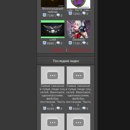
Волгоградский
.:Life:. Do^It_| ko...
паблик
7200
|
0
7186
|
0
LAM
DeekeyS
6985
|
0
7720
|
0
добавить
|
посмотреть все
Последние видео
Самые смешные
Самые смешные
и тупые люди соц.
и тупые люди соц.
сетей. Вконтакте,
сетей. Вконтакте,
одноклассники,
одноклассники,
фейсбук,
фейсбук,
инстаграм. Часть
инстаграм. Часть
1.
2.
9249
|
0
8344
|
0