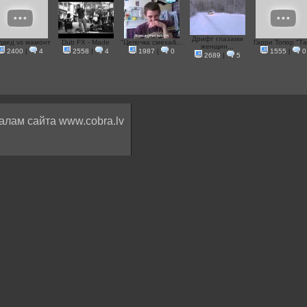
Дрифт глазами
двед vs мамонт
Dub FX - Made
"Цепочка смеха&...
Гарри Топор "Та.
женщин...
2400
|
4
2558
|
4
1987
|
0
1555
|
0
2689
|
5
алам сайта www.cobra.lv