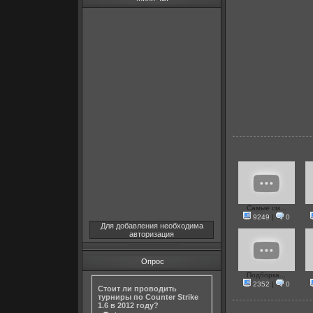
Самые см...
9249
|
0
Для добавления необходима
авторизация
Опрос
Подборка...
2352
|
0
Стоит ли проводить
турниры по Counter Strike
1.6 в 2012 году?