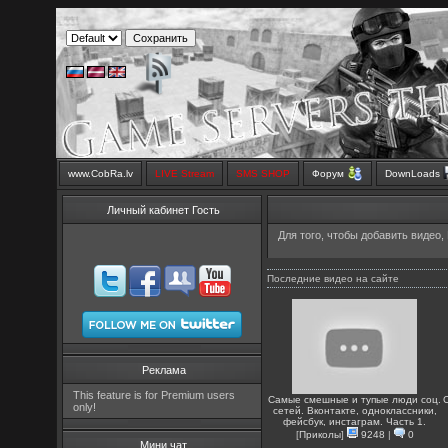
www.CobRa.lv
LIVE Stream
SMS SHOP
Форум
DownLoads
Личный кабинет Гость
Для того, чтобы добавить видео,
Последние видео на сайте
Реклама
This feature is for Premium users
Самые смешные и тупые люди соц.
only!
сетей. Вконтакте, одноклассники,
фейсбук, инстаграм. Часть 1.
[
Приколы
]
9248
|
0
Мини чат