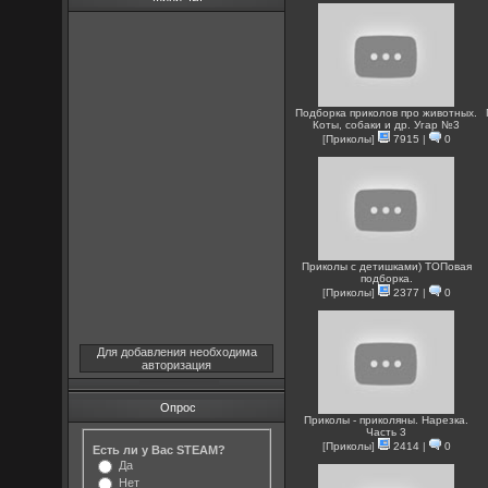
Подборка приколов про животных.
Коты, собаки и др. Угар №3
[
Приколы
]
7915
|
0
Приколы с детишками) ТОПовая
подборка.
[
Приколы
]
2377
|
0
Для добавления необходима
авторизация
Опрос
Приколы - приколяны. Нарезка.
Часть 3
[
Приколы
]
2414
|
0
Есть ли у Вас STEAM?
Да
Нет