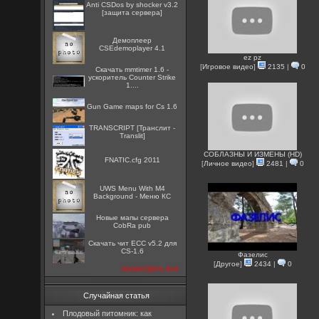
Anti CSDos by shocker v3.2
[защита сервера]
Демоплеер
CSEdemoplayer 4.1
ez pz
[
Игровое видео
]
2135
|
0
Скачать mmtimer 1.6 -
ускоритель Counter Strike
1....
Gun Game maps for Cs 1.6
TRANSCRIPT [Транслит -
Translit]
СОБЛАЗНЫ И ИЗМЕНЫ (HD)
FNATIC.cfg 2011
[
Личное видео
]
2481
|
0
UWS Menu With M4
Background - Меню КС
Новые мапы сервера
CobRa pub
Скачать чит ECC v5.2 для
CS-1.6
Фазелис
[
Другое
]
2434
|
0
посмотреть все
Случайная статья
Плодовый питомник: как