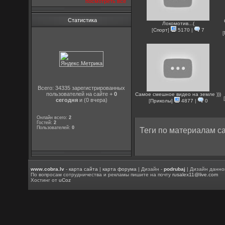
посмотреть все
Статистика
Локомотив...(
[
Спорт
]
5170
|
7
[
Всего: 34335 зарегистрированных
пользователей на сайте +
0
Самое смешное видео на земле )))
[
сегодня
и (0 вчера)
[
Приколы
]
4877
|
0
Онлайн всего:
2
Гостей:
2
Пользователей:
0
Теги по материалам са
www.cobra.lv
-
карта сайта
|
карта форума
| Дизайн -
podrubaj
| Дизайн данно
По вопросам сотрудничества и рекламы пишите на почту
rusalex11@live.com
Хостинг от
uCoz