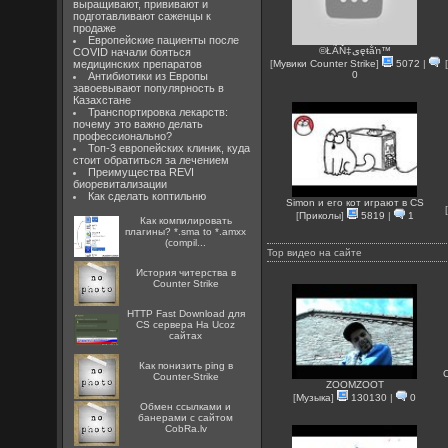
выращивают, прививают и
подготавливают саженцы к
продаже
Европейские пациенты после
©ŁÃŇ‡ىęŧằŉ™
COVID начали бояться
медицинских препаратов
[
Мувики Counter Strike
]
5072
|
[
0
Антибиотики из Европы
завоевывают популярность в
Казахстане
Транспортировка лекарств:
почему это важно делать
профессионально?
Топ-3 европейских клиник, куда
стоит обратиться за лечением
Преимущества REVI
биоревитализации
Как сделать коптильню
Simon и его кот играют в CS
[
[
Приколы
]
5819
|
1
Как компилировать
плагины? *.sma to *.amxx
(compil...
Top видео на сайте
История читерства в
Counter Strike
HTTP Fast Download для
CS сервера На Ucoz
сайтах
Как понизить ping в
Counter-Strike
ZOOMZOOT
[
Музыка
]
130130
|
0
Oбмен ссылками и
банерами с сайтом
CobRa.lv