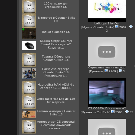
100 отмазок для
играющих в CS
Читерство в Counter Strike
1.6
Lollipops 2 by Oui
[
Мувики Counter Strike
]
7602
|
3
Топ-10 ошибок в CS
Мышка в игре Counter
Strike! Какая лучше?
Какую вы...
Тактика Обороны в
Counter Strike 1.6
Отрезание члена наспор
Раскрутка сервера
[
Приколы
]
7269
|
3
Counter Strike 1.6
[инструкция д...
Настройка MANI ADMIN в
сервере CS:SOURCE
Обрезаем Half-Life до 120
Мб в архиве
CS.COBRA.LV cs мувик #2
Тактика кемпера в Counter
[
Мувики cs.CobRa.lv
]
5563
|
35
Strike 1.6
Авторестарт CS сервера!
Serverdoc download/
скачать...