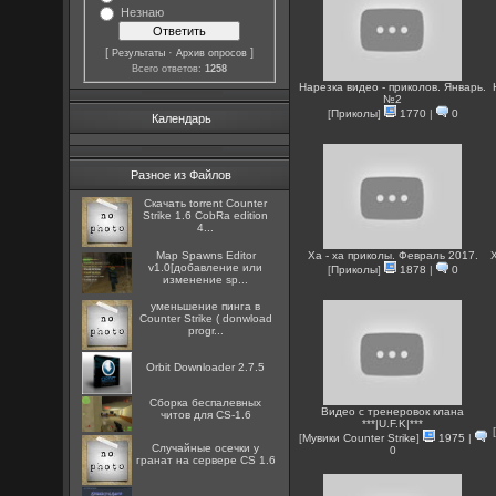
Незнаю
[
·
]
Результаты
Архив опросов
Всего ответов:
1258
Нарезка видео - приколов. Январь.
№2
[
Приколы
]
1770
|
0
Календарь
Разное из Файлов
Скачать torrent Counter
Strike 1.6 CobRa edition
4...
Map Spawns Editor
Ха - ха приколы. Февраль 2017.
Х
v1.0[добавление или
[
Приколы
]
1878
|
0
изменение sp...
уменьшение пинга в
Counter Strike ( donwload
progr...
Orbit Downloader 2.7.5
Сборка беспалевных
Видео с тренеровок клана
читов для CS-1.6
***|U.F.K|***
[
[
Мувики Counter Strike
]
1975
|
Случайные осечки у
0
гранат на сервере CS 1.6